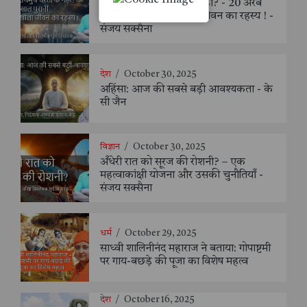
क्या हम सचमुच धरती के नहीं? - 20 अरब
साल पुरानी चट्टान ने खोला जीवन का रहस्य ! -
संजय सक्सैना
देश
/
October 30, 2025
अहिंसा: आज की सबसे बड़ी आवश्यकता - के
सी जैन
विज्ञान
/
October 30, 2025
अँधेरी रात को सूरज की रोशनी? – एक
महत्वाकांक्षी योजना और उसकी चुनौतियाँ -
संजय सक्सैना
धर्म
/
October 29, 2025
साध्वी शालिनीनंद महाराज ने बताया: गोपाष्टमी
पर गाय-बछड़े की पूजा का विशेष महत्व
देश
/
October 16, 2025