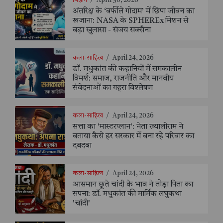
विज्ञान
/
April 30, 2026
अंतरिक्ष के ‘बर्फीले गोदाम’ में छिपा जीवन का
खजाना: NASA के SPHEREx मिशन से
बड़ा खुलासा - संजय सक्सैना
कला-साहित्य
/
April 24, 2026
डॉ. मधुकांत की कहानियों में समकालीन
विमर्श: समाज, राजनीति और मानवीय
संवेदनाओं का गहरा विश्लेषण
कला-साहित्य
/
April 24, 2026
सत्ता का 'मास्टरप्लान': नेता ख्यालीराम ने
बताया कैसे हर सरकार में बना रहे परिवार का
दबदबा
कला-साहित्य
/
April 24, 2026
आसमान छूते चांदी के भाव ने तोड़ा पिता का
सपना: डॉ. मधुकांत की मार्मिक लघुकथा
'चांदी'