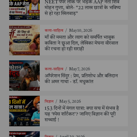
NEET पेपर लीक पर भड़के AAP नेता शिव
मोहन गुप्ता, बोले- “22 लाख छात्रों के भविष्य
से हो रहा खिलवाड़”
कला-साहित्य
/
May 10, 2026
माँ की ममता और त्याग को समर्पित भावुक
कविता ने छुआ दिल, लेखिका मेघना वीरवाल
की रचना हो रही सराही
कला-साहित्य
/
May 7, 2026
ऑपरेशन सिंदूर : प्रेम, प्रतिशोध और बलिदान
की अमर गाथा - डॉ. मधुकांत
विज्ञान
/
May 5, 2026
153 दिनों में मंगल यात्रा: क्या सच में संभव है
यह ‘स्पेस शॉर्टकट’? जानिए विज्ञान की पूरी
सच्चाई !