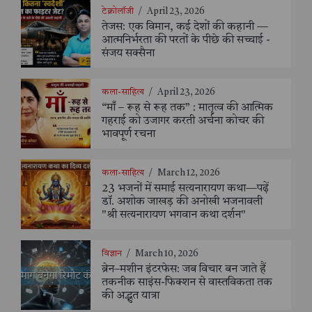
टेक्नोलॉजी
/
April 23, 2026
तेजस: एक विमान, कई देशों की कहानी —
आत्मनिर्भरता की परतों के पीछे की सच्चाई -
संजय सक्सैना
कला-साहित्य
/
April 23, 2026
“माँ – रूह से रूह तक” : मातृत्व की आत्मिक
गहराई को उजागर करती अर्चना कोचर की
भावपूर्ण रचना
कला-साहित्य
/
March 12, 2026
23 भजनों में समाई सत्यनारायण कथा—पढ़ें
डॉ. अशोक जाखड़ की अनोखी भजनावली
"श्री सत्यनारायण भगवान कथा दर्शन"
विज्ञान
/
March 10, 2026
ब्रेन–मशीन इंटरफेस: जब विचार बन जाते हैं
तकनीक साइंस-फिक्शन से वास्तविकता तक
की अद्भुत यात्रा