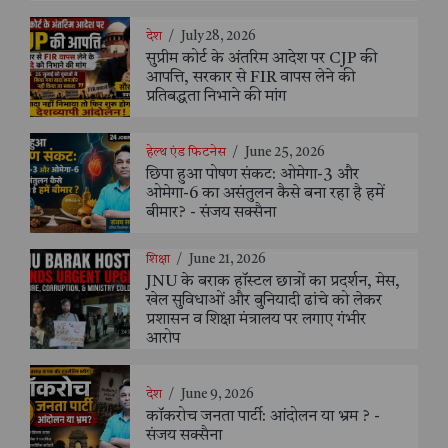
देश
/
July 28, 2026
सुप्रीम कोर्ट के अंतरिम आदेश पर CJP की
आपत्ति, सरकार से FIR वापस लेने की
प्रतिबद्धता निभाने की मांग
हेल्थ एंड फिटनेस
/
June 25, 2026
छिपा हुआ पोषण संकट: ओमेगा-3 और
ओमेगा-6 का असंतुलन कैसे बना रहा है हमें
बीमार? - संजय सक्सैना
शिक्षा
/
June 21, 2026
JNU के बराक हॉस्टल छात्रों का प्रदर्शन, मेस,
खेल सुविधाओं और बुनियादी ढांचे को लेकर
प्रशासन व शिक्षा मंत्रालय पर लगाए गंभीर
आरोप
देश
/
June 9, 2026
कॉकरोच जनता पार्टी: आंदोलन या भ्रम ? -
संजय सक्सैना