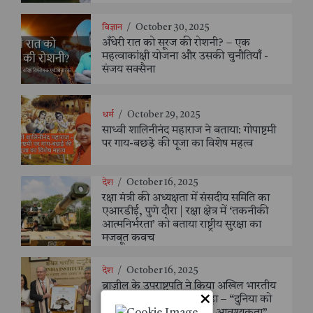
विज्ञान
/
October 30, 2025
अँधेरी रात को सूरज की रोशनी? – एक
महत्वाकांक्षी योजना और उसकी चुनौतियाँ -
संजय सक्सैना
धर्म
/
October 29, 2025
साध्वी शालिनीनंद महाराज ने बताया: गोपाष्टमी
पर गाय-बछड़े की पूजा का विशेष महत्व
देश
/
October 16, 2025
रक्षा मंत्री की अध्यक्षता में संसदीय समिति का
एआरडीई, पुणे दौरा | रक्षा क्षेत्र में ‘तकनीकी
आत्मनिर्भरता’ को बताया राष्ट्रीय सुरक्षा का
मजबूत कवच
देश
/
October 16, 2025
ब्राज़ील के उपराष्ट्रपति ने किया अखिल भारतीय
×
आयुर्वेद संस्थान का दौरा, कहा – “दुनिया को
आयुर्वेद के शाश्वत ज्ञान की है आवश्यकता”