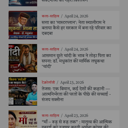
संवेदनाओं का गहरा विश्लेषण
कला-साहित्य
/
April 24, 2026
सत्ता का 'मास्टरप्लान': नेता ख्यालीराम ने
बताया कैसे हर सरकार में बना रहे परिवार का
दबदबा
कला-साहित्य
/
April 24, 2026
आसमान छूते चांदी के भाव ने तोड़ा पिता का
सपना: डॉ. मधुकांत की मार्मिक लघुकथा
'चांदी'
टेक्नोलॉजी
/
April 23, 2026
तेजस: एक विमान, कई देशों की कहानी —
आत्मनिर्भरता की परतों के पीछे की सच्चाई -
संजय सक्सैना
कला-साहित्य
/
April 23, 2026
“माँ – रूह से रूह तक” : मातृत्व की आत्मिक
गहराई को उजागर करती अर्चना कोचर की