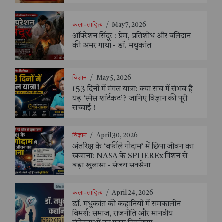
कला-साहित्य
/
May 7, 2026
ऑपरेशन सिंदूर : प्रेम, प्रतिशोध और बलिदान
की अमर गाथा - डॉ. मधुकांत
विज्ञान
/
May 5, 2026
153 दिनों में मंगल यात्रा: क्या सच में संभव है
यह ‘स्पेस शॉर्टकट’? जानिए विज्ञान की पूरी
सच्चाई !
विज्ञान
/
April 30, 2026
अंतरिक्ष के ‘बर्फीले गोदाम’ में छिपा जीवन का
खजाना: NASA के SPHEREx मिशन से
बड़ा खुलासा - संजय सक्सैना
कला-साहित्य
/
April 24, 2026
डॉ. मधुकांत की कहानियों में समकालीन
विमर्श: समाज, राजनीति और मानवीय