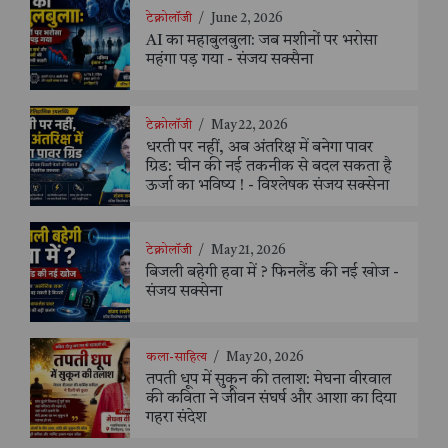
टेक्नोलॉजी
/
June 2, 2026
AI का महाबुलबुला: जब मशीनों पर भरोसा
महंगा पड़ गया - संजय सक्सैना
टेक्नोलॉजी
/
May 22, 2026
धरती पर नहीं, अब अंतरिक्ष में बनेगा पावर
ग्रिड: चीन की नई तकनीक से बदल सकता है
ऊर्जा का भविष्य ! - विश्लेषक संजय सक्सेना
टेक्नोलॉजी
/
May 21, 2026
बिजली बहेगी हवा में ? फिनलैंड की नई खोज -
संजय सक्सेना
कला-साहित्य
/
May 20, 2026
तपती धूप में सुकून की तलाश: मेघना वीरवाल
की कविता ने जीवन संघर्ष और आशा का दिया
गहरा संदेश