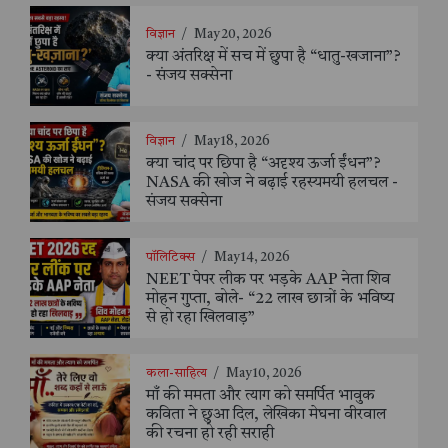
विज्ञान
/
May 20, 2026
क्या अंतरिक्ष में सच में छुपा है “धातु-खजाना”?
- संजय सक्सेना
विज्ञान
/
May 18, 2026
क्या चांद पर छिपा है “अदृश्य ऊर्जा ईंधन”?
NASA की खोज ने बढ़ाई रहस्यमयी हलचल -
संजय सक्सेना
पॉलिटिक्स
/
May 14, 2026
NEET पेपर लीक पर भड़के AAP नेता शिव
मोहन गुप्ता, बोले- “22 लाख छात्रों के भविष्य
से हो रहा खिलवाड़”
कला-साहित्य
/
May 10, 2026
माँ की ममता और त्याग को समर्पित भावुक
कविता ने छुआ दिल, लेखिका मेघना वीरवाल
की रचना हो रही सराही