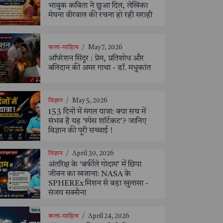
भावुक कविता ने छुआ दिल, लेखिका
मेघना वीरवाल की रचना हो रही सराही
कला-साहित्य
/
May 7, 2026
ऑपरेशन सिंदूर : प्रेम, प्रतिशोध और
बलिदान की अमर गाथा - डॉ. मधुकांत
विज्ञान
/
May 5, 2026
153 दिनों में मंगल यात्रा: क्या सच में
संभव है यह ‘स्पेस शॉर्टकट’? जानिए
विज्ञान की पूरी सच्चाई !
विज्ञान
/
April 30, 2026
अंतरिक्ष के ‘बर्फीले गोदाम’ में छिपा
जीवन का खजाना: NASA के
SPHEREx मिशन से बड़ा खुलासा -
संजय सक्सैना
कला-साहित्य
/
April 24, 2026