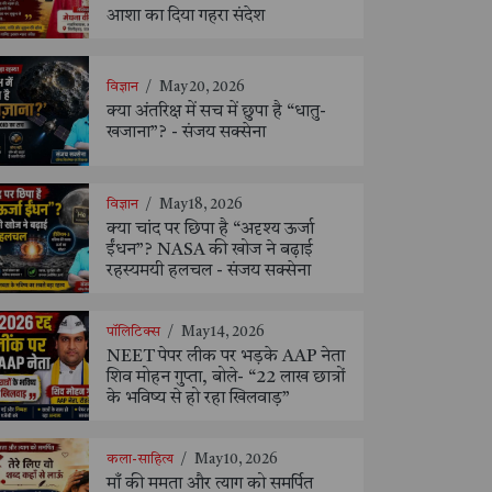
आशा का दिया गहरा संदेश
विज्ञान
/
May 20, 2026
क्या अंतरिक्ष में सच में छुपा है “धातु-
खजाना”? - संजय सक्सेना
विज्ञान
/
May 18, 2026
क्या चांद पर छिपा है “अदृश्य ऊर्जा
ईंधन”? NASA की खोज ने बढ़ाई
रहस्यमयी हलचल - संजय सक्सेना
पॉलिटिक्स
/
May 14, 2026
NEET पेपर लीक पर भड़के AAP नेता
शिव मोहन गुप्ता, बोले- “22 लाख छात्रों
के भविष्य से हो रहा खिलवाड़”
कला-साहित्य
/
May 10, 2026
माँ की ममता और त्याग को समर्पित