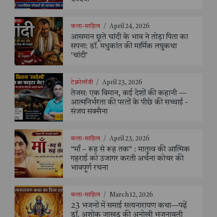
कला-साहित्य
/
April 24, 2026
आसमान छूते चांदी के भाव ने तोड़ा पिता का
सपना: डॉ. मधुकांत की मार्मिक लघुकथा
'चांदी'
टेक्नोलॉजी
/
April 23, 2026
तेजस: एक विमान, कई देशों की कहानी —
आत्मनिर्भरता की परतों के पीछे की सच्चाई -
संजय सक्सैना
कला-साहित्य
/
April 23, 2026
“माँ – रूह से रूह तक” : मातृत्व की आत्मिक
गहराई को उजागर करती अर्चना कोचर की
भावपूर्ण रचना
कला-साहित्य
/
March 12, 2026
23 भजनों में समाई सत्यनारायण कथा—पढ़ें
डॉ. अशोक जाखड़ की अनोखी भजनावली