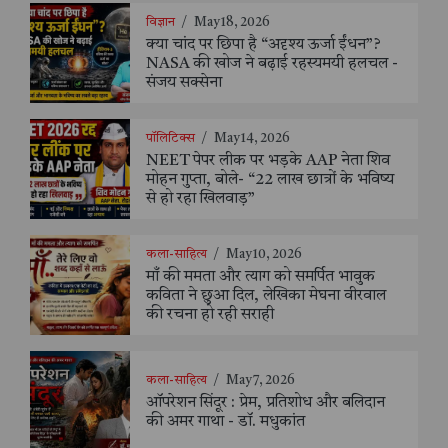
विज्ञान
/
May 18, 2026
क्या चांद पर छिपा है “अदृश्य ऊर्जा ईंधन”?
NASA की खोज ने बढ़ाई रहस्यमयी हलचल -
संजय सक्सेना
पॉलिटिक्स
/
May 14, 2026
NEET पेपर लीक पर भड़के AAP नेता शिव
मोहन गुप्ता, बोले- “22 लाख छात्रों के भविष्य
से हो रहा खिलवाड़”
कला-साहित्य
/
May 10, 2026
माँ की ममता और त्याग को समर्पित भावुक
कविता ने छुआ दिल, लेखिका मेघना वीरवाल
की रचना हो रही सराही
कला-साहित्य
/
May 7, 2026
ऑपरेशन सिंदूर : प्रेम, प्रतिशोध और बलिदान
की अमर गाथा - डॉ. मधुकांत