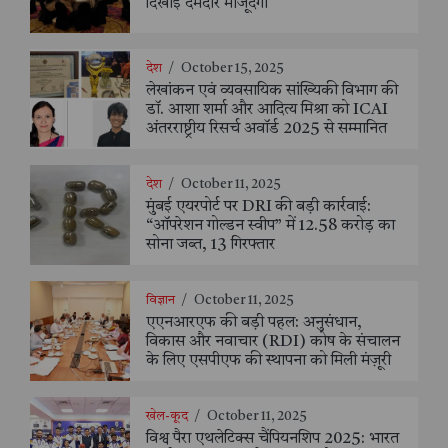
दिखाई दमदार मौजूदगी
देश
/
October 15, 2025
लेखांकन एवं व्यवसायिक सांख्यिकी विभाग की
डॉ. आशा शर्मा और आदित्य मिश्रा को ICAI
अंतरराष्ट्रीय रिसर्च अवॉर्ड 2025 से सम्मानित
देश
/
October 11, 2025
मुंबई एयरपोर्ट पर DRI की बड़ी कार्रवाई:
“ऑपरेशन गोल्डन स्वीप” में 12.58 करोड़ का
सोना जब्त, 13 गिरफ्तार
विज्ञान
/
October 11, 2025
एएनआरएफ की बड़ी पहल: अनुसंधान,
विकास और नवाचार (RDI) कोष के संचालन
के लिए एसपीएफ की स्थापना को मिली मंज़ूरी
खेल-कूद
/
October 11, 2025
विश्व पैरा एथलेटिक्स चैंपियनशिप 2025: भारत