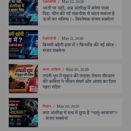
टेक्नोलॉजी
/
May 22, 2026
धरती पर नहीं, अब अंतरिक्ष में बनेगा पावर
ग्रिड: चीन की नई तकनीक से बदल सकता है
ऊर्जा का भविष्य ! - विश्लेषक संजय सक्सेना
टेक्नोलॉजी
/
May 21, 2026
बिजली बहेगी हवा में ? फिनलैंड की नई खोज -
संजय सक्सेना
कला-साहित्य
/
May 20, 2026
तपती धूप में सुकून की तलाश: मेघना वीरवाल
की कविता ने जीवन संघर्ष और आशा का दिया
गहरा संदेश
विज्ञान
/
May 20, 2026
क्या अंतरिक्ष में सच में छुपा है “धातु-खजाना”?
- संजय सक्सेना