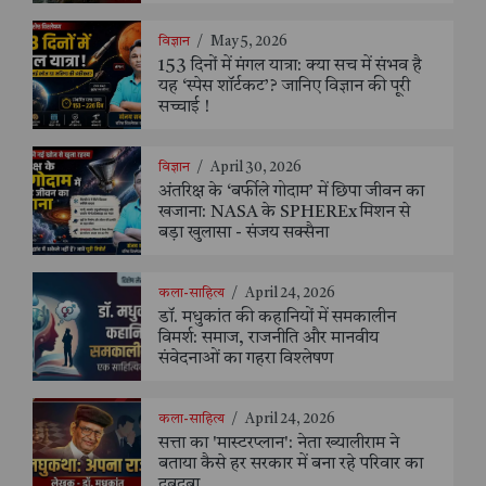
विज्ञान
/
May 5, 2026
153 दिनों में मंगल यात्रा: क्या सच में संभव है
यह ‘स्पेस शॉर्टकट’? जानिए विज्ञान की पूरी
सच्चाई !
विज्ञान
/
April 30, 2026
अंतरिक्ष के ‘बर्फीले गोदाम’ में छिपा जीवन का
खजाना: NASA के SPHEREx मिशन से
बड़ा खुलासा - संजय सक्सैना
कला-साहित्य
/
April 24, 2026
डॉ. मधुकांत की कहानियों में समकालीन
विमर्श: समाज, राजनीति और मानवीय
संवेदनाओं का गहरा विश्लेषण
कला-साहित्य
/
April 24, 2026
सत्ता का 'मास्टरप्लान': नेता ख्यालीराम ने
बताया कैसे हर सरकार में बना रहे परिवार का
दबदबा