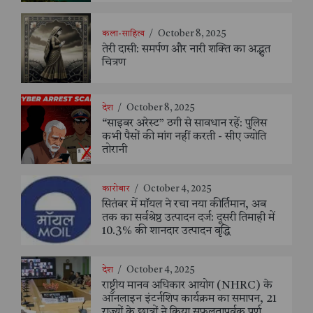
कला-साहित्य
/
October 8, 2025
तेरी दासी: समर्पण और नारी शक्ति का अद्भुत
चित्रण
देश
/
October 8, 2025
“साइबर अरेस्ट” ठगी से सावधान रहें: पुलिस
कभी पैसों की मांग नहीं करती - सीए ज्योति
तोरानी
कारोबार
/
October 4, 2025
सितंबर में मॉयल ने रचा नया कीर्तिमान, अब
तक का सर्वश्रेष्ठ उत्पादन दर्ज: दूसरी तिमाही में
10.3% की शानदार उत्पादन वृद्धि
देश
/
October 4, 2025
राष्ट्रीय मानव अधिकार आयोग (NHRC) के
ऑनलाइन इंटर्नशिप कार्यक्रम का समापन, 21
राज्यों के छात्रों ने किया सफलतापूर्वक पूर्ण