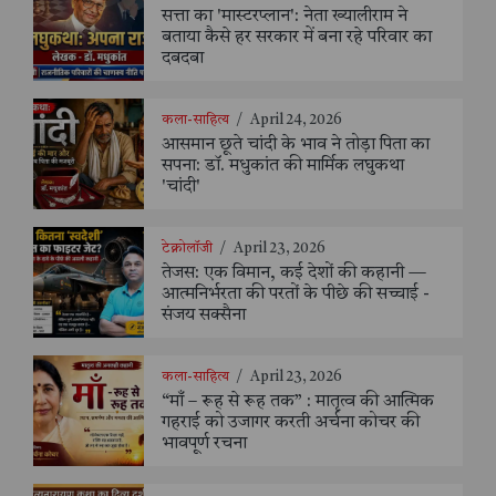
सत्ता का 'मास्टरप्लान': नेता ख्यालीराम ने
बताया कैसे हर सरकार में बना रहे परिवार का
दबदबा
कला-साहित्य
/
April 24, 2026
आसमान छूते चांदी के भाव ने तोड़ा पिता का
सपना: डॉ. मधुकांत की मार्मिक लघुकथा
'चांदी'
टेक्नोलॉजी
/
April 23, 2026
तेजस: एक विमान, कई देशों की कहानी —
आत्मनिर्भरता की परतों के पीछे की सच्चाई -
संजय सक्सैना
कला-साहित्य
/
April 23, 2026
“माँ – रूह से रूह तक” : मातृत्व की आत्मिक
गहराई को उजागर करती अर्चना कोचर की
भावपूर्ण रचना