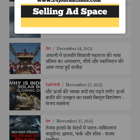
देश
/
December 14, 2025
भारतीय नौसेना को मिलेगी नई शक्ति,
आईएनएएस 335 (ओस्प्रेयज़) का करेगी
कमीशन
देश
/
December 14, 2025
अथानी में छत्रपति शिवाजी महाराज की भव्य
प्रतिमा का अनावरण, शौर्य और स्वाभिमान की
अमर गाथा हुई सजीव
टेक्नोलॉजी
/
November 27, 2025
सौर ऊर्जा की चमक क्यों मंद पड़ने लगी? ऊर्जा
क्रांति की उलझन का सबसे विस्तृत विश्लेषण -
संजय सक्सेना
देश
/
November 27, 2025
तेजस हादसे के संदर्भ में भारत–पाकिस्तान
वायुसेना: क्षमता, फर्क और सीख - संजय