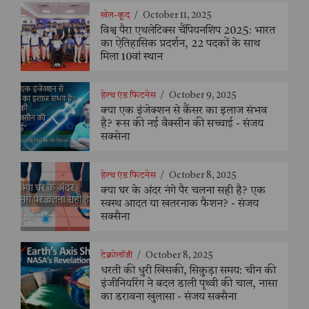
खेल-कूद
/
October 11, 2025
विश्व पैरा एथलेटिक्स चैंपियनशिप 2025: भारत
का ऐतिहासिक प्रदर्शन, 22 पदकों के साथ
मिला 10वां स्थान
हेल्थ एंड फिटनेस
/
October 9, 2025
क्या एक इंजेक्शन से कैंसर का इलाज संभव
है? रूस की नई वैक्सीन की सच्चाई - संजय
सक्सेना
हेल्थ एंड फिटनेस
/
October 8, 2025
क्या घर के अंदर नंगे पैर चलना सही है? एक
स्वस्थ आदत या खतरनाक फैशन? - संजय
सक्सैना
टेक्नोलॉजी
/
October 8, 2025
धरती की धुरी खिसकी, सिकुड़ा समय: चीन की
इंजीनियरिंग ने बदल डाली पृथ्वी की चाल, नासा
का डरावना खुलासा - संजय सक्सैना