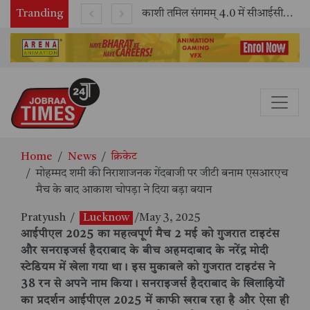
Tranding
भारतीय रेलवे ने 11 वर्षों में 42,600 से अधिक एलएचबी कोचों का निर्माण कर आधुनिक रेल यात्रा को और सुरक्षित बनाया
काशी तमिल संगमम् 4.0 में सीआईसीटी का स्टॉल बना तमिल भाषा और संस्कृति का केंद्र, ‘तमिल करकलाम’ से सीखना हुआ सरल
Home
News
क्रिकेट
मोहम्मद शमी की निराशाजनक गेंदबाजी पर जीटी बनाम एसआरएच
मैच के बाद आकाश चोपड़ा ने दिया बड़ा बयान
Pratyush
/
Lucknow
/May 3, 2025
आईपीएल 2025 का महत्वपूर्ण मैच 2 मई को गुजरात टाइटंस
और सनराइजर्स हैदराबाद के बीच अहमदाबाद के नरेंद्र मोदी
स्टेडियम में खेला गया था। इस मुकाबले को गुजरात टाइटंस ने
38 रन से अपने नाम किया। सनराइजर्स हैदराबाद के खिलाड़ियों
का प्रदर्शन आईपीएल 2025 में काफी खराब रहा है और ऐसा ही