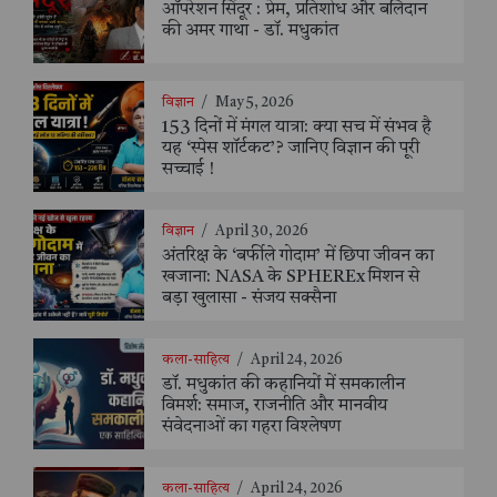
ऑपरेशन सिंदूर : प्रेम, प्रतिशोध और बलिदान
की अमर गाथा - डॉ. मधुकांत
विज्ञान
/
May 5, 2026
153 दिनों में मंगल यात्रा: क्या सच में संभव है
यह ‘स्पेस शॉर्टकट’? जानिए विज्ञान की पूरी
सच्चाई !
विज्ञान
/
April 30, 2026
अंतरिक्ष के ‘बर्फीले गोदाम’ में छिपा जीवन का
खजाना: NASA के SPHEREx मिशन से
बड़ा खुलासा - संजय सक्सैना
कला-साहित्य
/
April 24, 2026
डॉ. मधुकांत की कहानियों में समकालीन
विमर्श: समाज, राजनीति और मानवीय
संवेदनाओं का गहरा विश्लेषण
कला-साहित्य
/
April 24, 2026