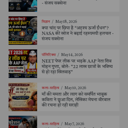
- संजय सक्सेना
विज्ञान
/
May 18, 2026
क्या चांद पर छिपा है “अदृश्य ऊर्जा ईंधन”?
NASA की खोज ने बढ़ाई रहस्यमयी हलचल -
संजय सक्सेना
पॉलिटिक्स
/
May 14, 2026
NEET पेपर लीक पर भड़के AAP नेता शिव
मोहन गुप्ता, बोले- “22 लाख छात्रों के भविष्य
से हो रहा खिलवाड़”
कला-साहित्य
/
May 10, 2026
माँ की ममता और त्याग को समर्पित भावुक
कविता ने छुआ दिल, लेखिका मेघना वीरवाल
की रचना हो रही सराही
कला-साहित्य
/
May 7, 2026