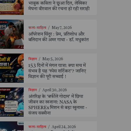
भावुक कविता ने छुआ दिल, लेखिका
मेघना वीरवाल की रचना हो रही सराही
कला-साहित्य
/
May 7, 2026
ऑपरेशन सिंदूर : प्रेम, प्रतिशोध और
बलिदान की अमर गाथा - डॉ. मधुकांत
विज्ञान
/
May 5, 2026
153 दिनों में मंगल यात्रा: क्या सच में
संभव है यह ‘स्पेस शॉर्टकट’? जानिए
विज्ञान की पूरी सच्चाई !
विज्ञान
/
April 30, 2026
अंतरिक्ष के ‘बर्फीले गोदाम’ में छिपा
जीवन का खजाना: NASA के
SPHEREx मिशन से बड़ा खुलासा -
संजय सक्सैना
कला-साहित्य
/
April 24, 2026