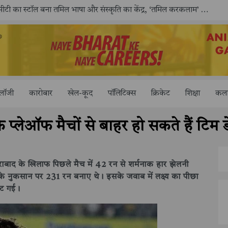
काशी तमिल संगमम् 4.0 में सीआईसीटी का स्टॉल बना तमिल भाषा और संस्कृति का केंद्र, ‘तमिल करकलाम’ से सीखना हुआ सरल
ोलॉजी
कारोबार
खेल-कूद
पॉलिटिक्स
क्रिकेट
शिक्षा
कला
 प्लेऑफ मैचों से बाहर हो सकते हैं टिम
दराबाद के खिलाफ पिछले मैच में 42 रन से शर्मनाक हार झेलनी
 के नुकसान पर 231 रन बनाए थे। इसके जवाब में लक्ष्य का पीछा
मट गई।