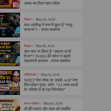
आशा का दिया गहरा संदेश
विज्ञान
/
May 20, 2026
क्या अंतरिक्ष में सच में छुपा है “धातु-
खजाना”? - संजय सक्सेना
विज्ञान
/
May 18, 2026
क्या चांद पर छिपा है “अदृश्य ऊर्जा
ईंधन”? NASA की खोज ने बढ़ाई
रहस्यमयी हलचल - संजय सक्सेना
पॉलिटिक्स
/
May 14, 2026
NEET पेपर लीक पर भड़के AAP नेता
शिव मोहन गुप्ता, बोले- “22 लाख छात्रों
के भविष्य से हो रहा खिलवाड़”
कला-साहित्य
/
May 10, 2026
माँ की ममता और त्याग को समर्पित