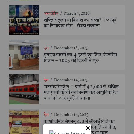
अन्तर्राष्ट्रीय
/
March 4, 2026
शक्ति संतुलन या विनाश का रास्ता? मध्य-पूर्व
का निर्णायक मोड़ - संजय सक्सैना
देश
/
December 16, 2025
एनएचआरसी का 4-हफ्ते का विंटर इंटर्नशिप
प्रोग्राम – 2025 नई दिल्ली में शुरू
देश
/
December 14, 2025
भारतीय रेलवे ने 11 वर्षों में 42,600 से अधिक
एलएचबी कोचों का निर्माण कर आधुनिक रेल
यात्रा को और सुरक्षित बनाया
देश
/
December 14, 2025
काशी तमिल संगमम् 4.0 में सीआईसीटी का
×
स्टॉल बना तमिल भाषा और संस्कृति का केंद्र,
‘तमिल करकलाम’ से सीखना हुआ सरल