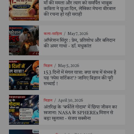
माँ की ममता और त्याग को समर्पित भावुक
कविता ने छुआ दिल, लेखिका मेघना वीरवाल
की रचना हो रही सराही
कला-साहित्य
/
May 7, 2026
ऑपरेशन सिंदूर : प्रेम, प्रतिशोध और बलिदान
की अमर गाथा - डॉ. मधुकांत
विज्ञान
/
May 5, 2026
153 दिनों में मंगल यात्रा: क्या सच में संभव है
यह ‘स्पेस शॉर्टकट’? जानिए विज्ञान की पूरी
सच्चाई !
विज्ञान
/
April 30, 2026
अंतरिक्ष के ‘बर्फीले गोदाम’ में छिपा जीवन का
खजाना: NASA के SPHEREx मिशन से
बड़ा खुलासा - संजय सक्सैना