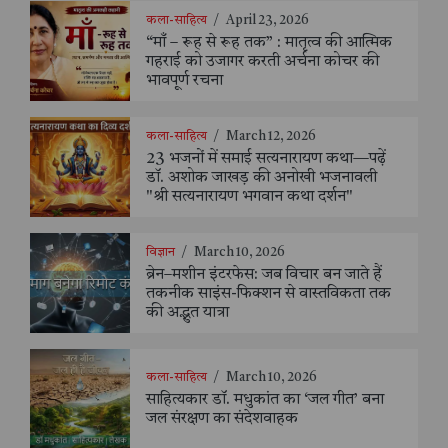
कला-साहित्य
/
April 23, 2026
“माँ – रूह से रूह तक” : मातृत्व की आत्मिक
गहराई को उजागर करती अर्चना कोचर की
भावपूर्ण रचना
कला-साहित्य
/
March 12, 2026
23 भजनों में समाई सत्यनारायण कथा—पढ़ें
डॉ. अशोक जाखड़ की अनोखी भजनावली
"श्री सत्यनारायण भगवान कथा दर्शन"
विज्ञान
/
March 10, 2026
ब्रेन–मशीन इंटरफेस: जब विचार बन जाते हैं
तकनीक साइंस-फिक्शन से वास्तविकता तक
की अद्भुत यात्रा
कला-साहित्य
/
March 10, 2026
साहित्यकार डॉ. मधुकांत का ‘जल गीत’ बना
जल संरक्षण का संदेशवाहक