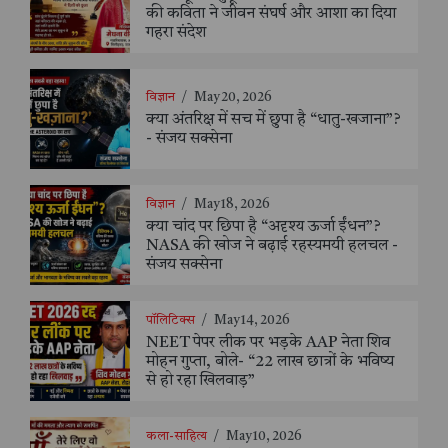
की कविता ने जीवन संघर्ष और आशा का दिया
गहरा संदेश
विज्ञान
/
May 20, 2026
क्या अंतरिक्ष में सच में छुपा है “धातु-खजाना”?
- संजय सक्सेना
विज्ञान
/
May 18, 2026
क्या चांद पर छिपा है “अदृश्य ऊर्जा ईंधन”?
NASA की खोज ने बढ़ाई रहस्यमयी हलचल -
संजय सक्सेना
पॉलिटिक्स
/
May 14, 2026
NEET पेपर लीक पर भड़के AAP नेता शिव
मोहन गुप्ता, बोले- “22 लाख छात्रों के भविष्य
से हो रहा खिलवाड़”
कला-साहित्य
/
May 10, 2026