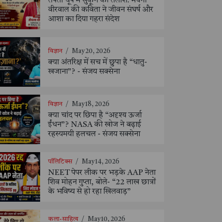
तपती धूप में सुकून की तलाश: मेघना
वीरवाल की कविता ने जीवन संघर्ष और
आशा का दिया गहरा संदेश
विज्ञान
/
May 20, 2026
क्या अंतरिक्ष में सच में छुपा है “धातु-
खजाना”? - संजय सक्सेना
विज्ञान
/
May 18, 2026
क्या चांद पर छिपा है “अदृश्य ऊर्जा
ईंधन”? NASA की खोज ने बढ़ाई
रहस्यमयी हलचल - संजय सक्सेना
पॉलिटिक्स
/
May 14, 2026
NEET पेपर लीक पर भड़के AAP नेता
शिव मोहन गुप्ता, बोले- “22 लाख छात्रों
के भविष्य से हो रहा खिलवाड़”
कला-साहित्य
/
May 10, 2026