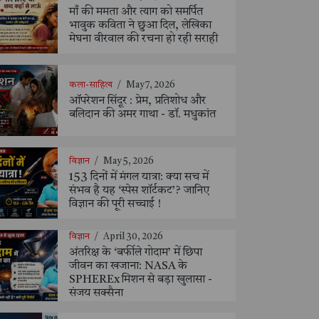
माँ की ममता और त्याग को समर्पित
भावुक कविता ने छुआ दिल, लेखिका
मेघना वीरवाल की रचना हो रही सराही
कला-साहित्य
/
May 7, 2026
ऑपरेशन सिंदूर : प्रेम, प्रतिशोध और
बलिदान की अमर गाथा - डॉ. मधुकांत
विज्ञान
/
May 5, 2026
153 दिनों में मंगल यात्रा: क्या सच में
संभव है यह ‘स्पेस शॉर्टकट’? जानिए
विज्ञान की पूरी सच्चाई !
विज्ञान
/
April 30, 2026
अंतरिक्ष के ‘बर्फीले गोदाम’ में छिपा
जीवन का खजाना: NASA के
SPHEREx मिशन से बड़ा खुलासा -
संजय सक्सैना