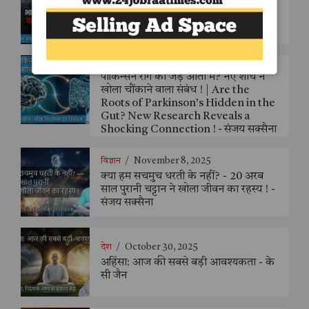
तेजस हादसे के संदर्भ में भारत–पाकिस्तान
वायुसेना: क्षमता, फर्क और सीख - संजय
सक्सैना
हेल्थ एंड फिटनेस
/
November 27, 2025
पार्किन्सन रोग की जड़ें आंतों में? नए शोध ने
खोला चौंकाने वाला संबंध ! | Are the
Roots of Parkinson’s Hidden in the
Gut? New Research Reveals a
Shocking Connection ! - संजय सक्सैना
विज्ञान
/
November 8, 2025
क्या हम सचमुच धरती के नहीं? - 20 अरब
साल पुरानी चट्टान ने खोला जीवन का रहस्य ! -
संजय सक्सैना
देश
/
October 30, 2025
अहिंसा: आज की सबसे बड़ी आवश्यकता - के
सी जैन