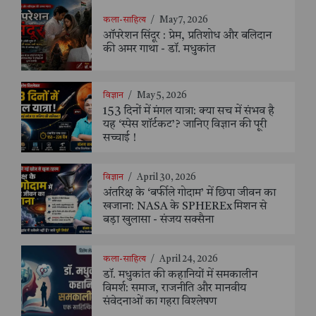
कला-साहित्य
/
May 7, 2026
ऑपरेशन सिंदूर : प्रेम, प्रतिशोध और बलिदान
की अमर गाथा - डॉ. मधुकांत
विज्ञान
/
May 5, 2026
153 दिनों में मंगल यात्रा: क्या सच में संभव है
यह ‘स्पेस शॉर्टकट’? जानिए विज्ञान की पूरी
सच्चाई !
विज्ञान
/
April 30, 2026
अंतरिक्ष के ‘बर्फीले गोदाम’ में छिपा जीवन का
खजाना: NASA के SPHEREx मिशन से
बड़ा खुलासा - संजय सक्सैना
कला-साहित्य
/
April 24, 2026
डॉ. मधुकांत की कहानियों में समकालीन
विमर्श: समाज, राजनीति और मानवीय
संवेदनाओं का गहरा विश्लेषण