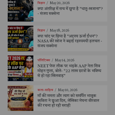
विज्ञान
/
May 20, 2026
क्या अंतरिक्ष में सच में छुपा है “धातु-खजाना”?
- संजय सक्सेना
विज्ञान
/
May 18, 2026
क्या चांद पर छिपा है “अदृश्य ऊर्जा ईंधन”?
NASA की खोज ने बढ़ाई रहस्यमयी हलचल -
संजय सक्सेना
पॉलिटिक्स
/
May 14, 2026
NEET पेपर लीक पर भड़के AAP नेता शिव
मोहन गुप्ता, बोले- “22 लाख छात्रों के भविष्य
से हो रहा खिलवाड़”
कला-साहित्य
/
May 10, 2026
माँ की ममता और त्याग को समर्पित भावुक
कविता ने छुआ दिल, लेखिका मेघना वीरवाल
की रचना हो रही सराही