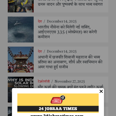
डमरू वादन और पुष्पवर्षा के साथ भव्य स्वागत
देश
/
December 14, 2025
भारतीय नौसेना को मिलेगी नई शक्ति,
आईएनएएस 335 (ओस्प्रेयज़) का करेगी
कमीशन
देश
/
December 14, 2025
अथानी में छत्रपति शिवाजी महाराज की भव्य
प्रतिमा का अनावरण, शौर्य और स्वाभिमान की
अमर गाथा हुई सजीव
टेक्नोलॉजी
/
November 27, 2025
सौर ऊर्जा की चमक क्यों मंद पड़ने लगी? ऊर्जा
×
क्रांति की उलझन का सबसे विस्तृत विश्लेषण -
संजय सक्सेना
देश
/
November 27, 2025