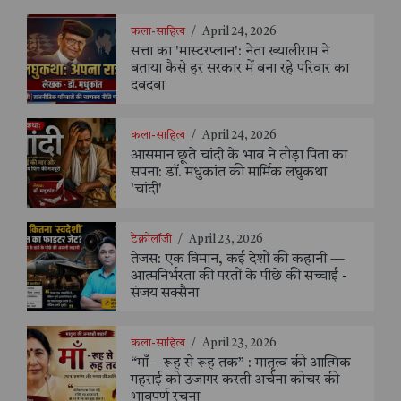
कला-साहित्य
/
April 24, 2026
सत्ता का 'मास्टरप्लान': नेता ख्यालीराम ने
बताया कैसे हर सरकार में बना रहे परिवार का
दबदबा
कला-साहित्य
/
April 24, 2026
आसमान छूते चांदी के भाव ने तोड़ा पिता का
सपना: डॉ. मधुकांत की मार्मिक लघुकथा
'चांदी'
टेक्नोलॉजी
/
April 23, 2026
तेजस: एक विमान, कई देशों की कहानी —
आत्मनिर्भरता की परतों के पीछे की सच्चाई -
संजय सक्सैना
कला-साहित्य
/
April 23, 2026
“माँ – रूह से रूह तक” : मातृत्व की आत्मिक
गहराई को उजागर करती अर्चना कोचर की
भावपूर्ण रचना