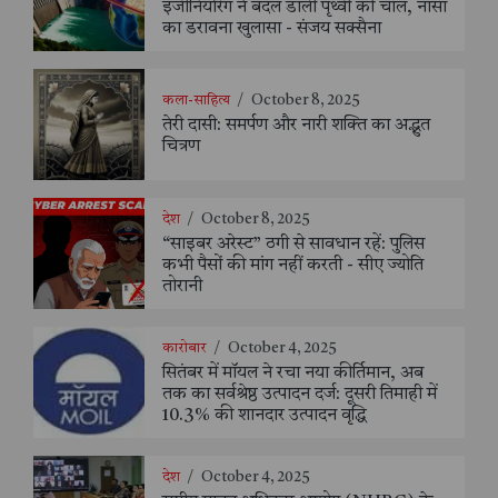
इंजीनियरिंग ने बदल डाली पृथ्वी की चाल, नासा
का डरावना खुलासा - संजय सक्सैना
कला-साहित्य
/
October 8, 2025
तेरी दासी: समर्पण और नारी शक्ति का अद्भुत
चित्रण
देश
/
October 8, 2025
“साइबर अरेस्ट” ठगी से सावधान रहें: पुलिस
कभी पैसों की मांग नहीं करती - सीए ज्योति
तोरानी
कारोबार
/
October 4, 2025
सितंबर में मॉयल ने रचा नया कीर्तिमान, अब
तक का सर्वश्रेष्ठ उत्पादन दर्ज: दूसरी तिमाही में
10.3% की शानदार उत्पादन वृद्धि
देश
/
October 4, 2025