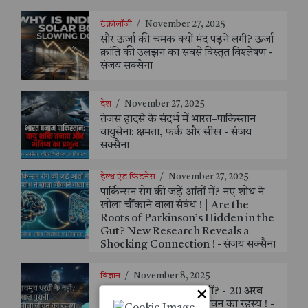
टेक्नोलॉजी
/
November 27, 2025
सौर ऊर्जा की चमक क्यों मंद पड़ने लगी? ऊर्जा
क्रांति की उलझन का सबसे विस्तृत विश्लेषण -
संजय सक्सेना
देश
/
November 27, 2025
तेजस हादसे के संदर्भ में भारत–पाकिस्तान
वायुसेना: क्षमता, फर्क और सीख - संजय
सक्सैना
हेल्थ एंड फिटनेस
/
November 27, 2025
पार्किन्सन रोग की जड़ें आंतों में? नए शोध ने
खोला चौंकाने वाला संबंध ! | Are the
Roots of Parkinson’s Hidden in the
Gut? New Research Reveals a
Shocking Connection ! - संजय सक्सैना
विज्ञान
/
November 8, 2025
×
क्या हम सचमुच धरती के नहीं? - 20 अरब
साल पुरानी चट्टान ने खोला जीवन का रहस्य ! -