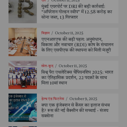
देश
/
October 11, 2025
मुंबई एयरपोर्ट पर DRI की बड़ी कार्रवाई:
“ऑपरेशन गोल्डन स्वीप” में 12.58 करोड़ का
सोना जब्त, 13 गिरफ्तार
विज्ञान
/
October 11, 2025
एएनआरएफ की बड़ी पहल: अनुसंधान,
विकास और नवाचार (RDI) कोष के संचालन
के लिए एसपीएफ की स्थापना को मिली मंज़ूरी
खेल-कूद
/
October 11, 2025
विश्व पैरा एथलेटिक्स चैंपियनशिप 2025: भारत
का ऐतिहासिक प्रदर्शन, 22 पदकों के साथ
मिला 10वां स्थान
हेल्थ एंड फिटनेस
/
October 9, 2025
क्या एक इंजेक्शन से कैंसर का इलाज संभव
है? रूस की नई वैक्सीन की सच्चाई - संजय
सक्सेना