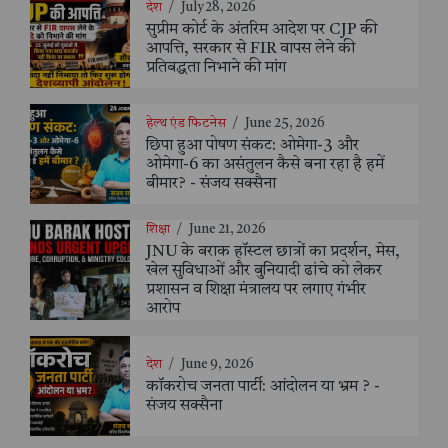
देश
/
July 28, 2026
सुप्रीम कोर्ट के अंतरिम आदेश पर CJP की
आपत्ति, सरकार से FIR वापस लेने की
प्रतिबद्धता निभाने की मांग
हेल्थ एंड फिटनेस
/
June 25, 2026
छिपा हुआ पोषण संकट: ओमेगा-3 और
ओमेगा-6 का असंतुलन कैसे बना रहा है हमें
बीमार? - संजय सक्सैना
शिक्षा
/
June 21, 2026
JNU के बराक हॉस्टल छात्रों का प्रदर्शन, मेस,
खेल सुविधाओं और बुनियादी ढांचे को लेकर
प्रशासन व शिक्षा मंत्रालय पर लगाए गंभीर
आरोप
देश
/
June 9, 2026
कॉकरोच जनता पार्टी: आंदोलन या भ्रम ? -
संजय सक्सैना