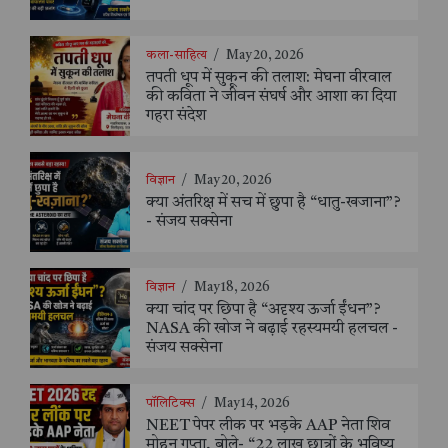
कला-साहित्य
/
May 20, 2026
तपती धूप में सुकून की तलाश: मेघना वीरवाल
की कविता ने जीवन संघर्ष और आशा का दिया
गहरा संदेश
विज्ञान
/
May 20, 2026
क्या अंतरिक्ष में सच में छुपा है “धातु-खजाना”?
- संजय सक्सेना
विज्ञान
/
May 18, 2026
क्या चांद पर छिपा है “अदृश्य ऊर्जा ईंधन”?
NASA की खोज ने बढ़ाई रहस्यमयी हलचल -
संजय सक्सेना
पॉलिटिक्स
/
May 14, 2026
NEET पेपर लीक पर भड़के AAP नेता शिव
मोहन गुप्ता, बोले- “22 लाख छात्रों के भविष्य