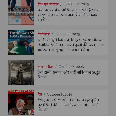
हेल्थ एंड फिटनेस
/
October 8, 2025
क्या घर के अंदर नंगे पैर चलना सही है? एक
स्वस्थ आदत या खतरनाक फैशन? - संजय
सक्सैना
टेक्नोलॉजी
/
October 8, 2025
धरती की धुरी खिसकी, सिकुड़ा समय: चीन की
इंजीनियरिंग ने बदल डाली पृथ्वी की चाल, नासा
का डरावना खुलासा - संजय सक्सैना
कला-साहित्य
/
October 8, 2025
तेरी दासी: समर्पण और नारी शक्ति का अद्भुत
चित्रण
देश
/
October 8, 2025
“साइबर अरेस्ट” ठगी से सावधान रहें: पुलिस
कभी पैसों की मांग नहीं करती - सीए ज्योति
तोरानी