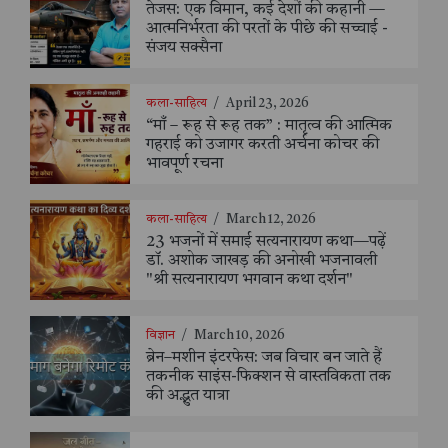
तेजस: एक विमान, कई देशों की कहानी —
आत्मनिर्भरता की परतों के पीछे की सच्चाई -
संजय सक्सैना
कला-साहित्य
/
April 23, 2026
“माँ – रूह से रूह तक” : मातृत्व की आत्मिक
गहराई को उजागर करती अर्चना कोचर की
भावपूर्ण रचना
कला-साहित्य
/
March 12, 2026
23 भजनों में समाई सत्यनारायण कथा—पढ़ें
डॉ. अशोक जाखड़ की अनोखी भजनावली
"श्री सत्यनारायण भगवान कथा दर्शन"
विज्ञान
/
March 10, 2026
ब्रेन–मशीन इंटरफेस: जब विचार बन जाते हैं
तकनीक साइंस-फिक्शन से वास्तविकता तक
की अद्भुत यात्रा