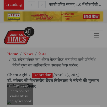
Tranding
भारतीय रेलवे ने 11 वर्षों में 42,600 से अधिक एलएचबी कोचों का निर्माण कर आधुनिक रेल यात्रा को और सुरक्षित बनाया
काशी तमिल संगमम् 4.0 में सीआईसीटी का स्टॉल बना तमिल भाषा और संस्कृति का केंद्र, ‘तमिल करकलाम’ से सीखना हुआ सरल
Home
News
फैशन
डॉ. संदेश मयेकर का 'ओरल केयर सेंटर' बना मिस वर्ल्ड प्रतिनिधि
नंदिनी गुप्ता का आधिकारिक 'स्माइल केयर पार्टनर'
Charu Aghi
/
Dehradun
/April 23, 2025
डॉ. मयेकर की विश्वस्तरीय डेंटल विशेषज्ञता ने नंदिनी की मुस्कान
डॉ. संदेश मयेकर |
को दिया नया निखार
Photo Source :
Femina Miss
India/facebook