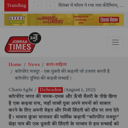
Tranding
काशी तमिल संगमम् 4.0 में सीआईसीटी का स्टॉल बना तमिल भाषा और संस्कृति का केंद्र, ‘तमिल करकलाम’ से सीखना हुआ सरल
सितंबर में मॉयल ने रचा नया कीर्तिमान, अब तक का सर्वश्रेष्ठ उत्पादन दर्ज: दूसरी तिमाही में 10.3% की शानदार उत्पादन वृद्धि
Home
News
कला-साहित्य
कॉरपोरेट मजदूर - एक युवती की कहानी जो उजागर करती है
कॉरपोरेट दुनिया की कड़वी सच्चाई !
Charu Aghi
/
Dehradun
/August 1, 2025
कॉरपोरेट जगत की चमक-दमक और ऊँची सैलरी के पीछे छिपा
है एक कड़वा सच, जहाँ लाखों युवा अपने सपनों को साकार
करने के लिए अपनी सेहत और निजी ज़िंदगी को दाँव पर लगा देते
हैं। भावना कुंवर मानावत की मार्मिक कहानी "कॉरपोरेट मजदूर"
स्नेहा नाम की एक युवती की ज़िंदगी के माध्यम से इस सच्चाई को