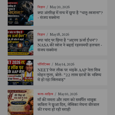
विज्ञान
/
May 20, 2026
क्या अंतरिक्ष में सच में छुपा है “धातु-खजाना”?
- संजय सक्सेना
विज्ञान
/
May 18, 2026
क्या चांद पर छिपा है “अदृश्य ऊर्जा ईंधन”?
NASA की खोज ने बढ़ाई रहस्यमयी हलचल -
संजय सक्सेना
पॉलिटिक्स
/
May 14, 2026
NEET पेपर लीक पर भड़के AAP नेता शिव
मोहन गुप्ता, बोले- “22 लाख छात्रों के भविष्य
से हो रहा खिलवाड़”
कला-साहित्य
/
May 10, 2026
माँ की ममता और त्याग को समर्पित भावुक
कविता ने छुआ दिल, लेखिका मेघना वीरवाल
की रचना हो रही सराही