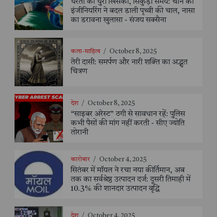
धरती की धुरी खिसकी, सिकुड़ा समय: चीन की
इंजीनियरिंग ने बदल डाली पृथ्वी की चाल, नासा
का डरावना खुलासा - संजय सक्सैना
कला-साहित्य
/
October 8, 2025
तेरी दासी: समर्पण और नारी शक्ति का अद्भुत
चित्रण
देश
/
October 8, 2025
“साइबर अरेस्ट” ठगी से सावधान रहें: पुलिस
कभी पैसों की मांग नहीं करती - सीए ज्योति
तोरानी
कारोबार
/
October 4, 2025
सितंबर में मॉयल ने रचा नया कीर्तिमान, अब
तक का सर्वश्रेष्ठ उत्पादन दर्ज: दूसरी तिमाही में
10.3% की शानदार उत्पादन वृद्धि
देश
/
October 4, 2025