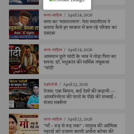
कला-साहित्य
/
April 24, 2026
सत्ता का 'मास्टरप्लान': नेता ख्यालीराम ने
बताया कैसे हर सरकार में बना रहे परिवार का
दबदबा
कला-साहित्य
/
April 24, 2026
आसमान छूते चांदी के भाव ने तोड़ा पिता का
सपना: डॉ. मधुकांत की मार्मिक लघुकथा
'चांदी'
टेक्नोलॉजी
/
April 23, 2026
तेजस: एक विमान, कई देशों की कहानी —
आत्मनिर्भरता की परतों के पीछे की सच्चाई -
संजय सक्सैना
कला-साहित्य
/
April 23, 2026
“माँ – रूह से रूह तक” : मातृत्व की आत्मिक
गहराई को उजागर करती अर्चना कोचर की