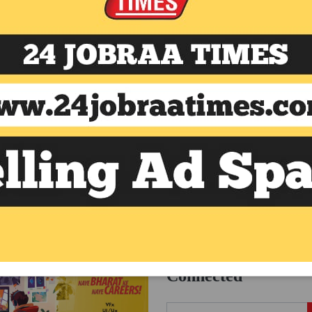
, Udhna,
Send Message
Subscribe to Stay
Connected