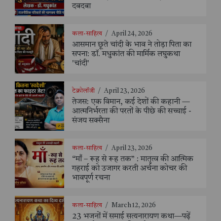
दबदबा
कला-साहित्य
/
April 24, 2026
आसमान छूते चांदी के भाव ने तोड़ा पिता का
सपना: डॉ. मधुकांत की मार्मिक लघुकथा
'चांदी'
टेक्नोलॉजी
/
April 23, 2026
तेजस: एक विमान, कई देशों की कहानी —
आत्मनिर्भरता की परतों के पीछे की सच्चाई -
संजय सक्सैना
कला-साहित्य
/
April 23, 2026
“माँ – रूह से रूह तक” : मातृत्व की आत्मिक
गहराई को उजागर करती अर्चना कोचर की
भावपूर्ण रचना
कला-साहित्य
/
March 12, 2026
23 भजनों में समाई सत्यनारायण कथा—पढ़ें