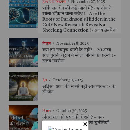
हेल्थ एंड फिटनेस
/
November 27, 2025
पार्किन्सन रोग की जड़ें आंतों में? नए शोध ने
खोला चौंकाने वाला संबंध ! | Are the
Roots of Parkinson’s Hidden in the
Gut? New Research Reveals a
Shocking Connection ! - संजय सक्सैना
विज्ञान
/
November 8, 2025
क्या हम सचमुच धरती के नहीं? - 20 अरब
साल पुरानी चट्टान ने खोला जीवन का रहस्य ! -
संजय सक्सैना
देश
/
October 30, 2025
अहिंसा: आज की सबसे बड़ी आवश्यकता - के
सी जैन
विज्ञान
/
October 30, 2025
अँधेरी रात को सूरज की रोशनी? – एक
×
महत्वाकांक्षी योजना और उसकी चुनौतियाँ -
संजय सक्सैना