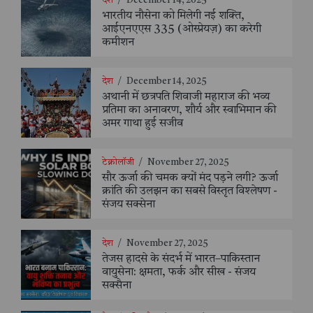
देश
/
December 14, 2025
भारतीय नौसेना को मिलेगी नई शक्ति,
आईएनएएस 335 (ओस्प्रेयज़) का करेगी
कमीशन
देश
/
December 14, 2025
अथानी में छत्रपति शिवाजी महाराज की भव्य
प्रतिमा का अनावरण, शौर्य और स्वाभिमान की
अमर गाथा हुई सजीव
टेक्नोलॉजी
/
November 27, 2025
सौर ऊर्जा की चमक क्यों मंद पड़ने लगी? ऊर्जा
क्रांति की उलझन का सबसे विस्तृत विश्लेषण -
संजय सक्सेना
देश
/
November 27, 2025
तेजस हादसे के संदर्भ में भारत–पाकिस्तान
वायुसेना: क्षमता, फर्क और सीख - संजय
सक्सैना