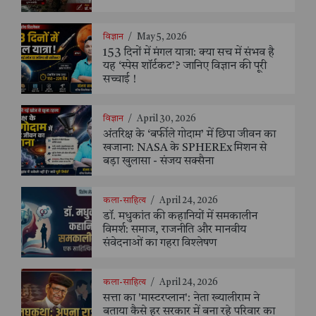
विज्ञान
/
May 5, 2026
153 दिनों में मंगल यात्रा: क्या सच में संभव है
यह ‘स्पेस शॉर्टकट’? जानिए विज्ञान की पूरी
सच्चाई !
विज्ञान
/
April 30, 2026
अंतरिक्ष के ‘बर्फीले गोदाम’ में छिपा जीवन का
खजाना: NASA के SPHEREx मिशन से
बड़ा खुलासा - संजय सक्सैना
कला-साहित्य
/
April 24, 2026
डॉ. मधुकांत की कहानियों में समकालीन
विमर्श: समाज, राजनीति और मानवीय
संवेदनाओं का गहरा विश्लेषण
कला-साहित्य
/
April 24, 2026
सत्ता का 'मास्टरप्लान': नेता ख्यालीराम ने
बताया कैसे हर सरकार में बना रहे परिवार का