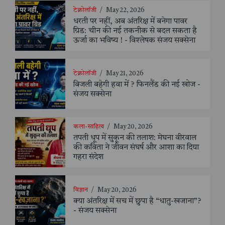
टेक्नोलॉजी
/
May 22, 2026
धरती पर नहीं, अब अंतरिक्ष में बनेगा पावर
ग्रिड: चीन की नई तकनीक से बदल सकता है
ऊर्जा का भविष्य ! - विश्लेषक संजय सक्सेना
टेक्नोलॉजी
/
May 21, 2026
बिजली बहेगी हवा में ? फिनलैंड की नई खोज -
संजय सक्सेना
कला-साहित्य
/
May 20, 2026
तपती धूप में सुकून की तलाश: मेघना वीरवाल
की कविता ने जीवन संघर्ष और आशा का दिया
गहरा संदेश
विज्ञान
/
May 20, 2026
क्या अंतरिक्ष में सच में छुपा है “धातु-खजाना”?
- संजय सक्सेना