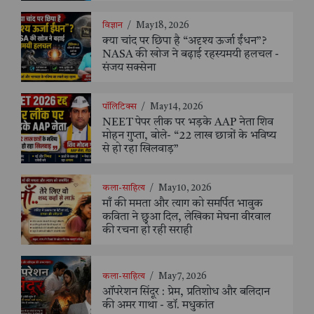
विज्ञान
/
May 18, 2026
क्या चांद पर छिपा है “अदृश्य ऊर्जा ईंधन”?
NASA की खोज ने बढ़ाई रहस्यमयी हलचल -
संजय सक्सेना
पॉलिटिक्स
/
May 14, 2026
NEET पेपर लीक पर भड़के AAP नेता शिव
मोहन गुप्ता, बोले- “22 लाख छात्रों के भविष्य
से हो रहा खिलवाड़”
कला-साहित्य
/
May 10, 2026
माँ की ममता और त्याग को समर्पित भावुक
कविता ने छुआ दिल, लेखिका मेघना वीरवाल
की रचना हो रही सराही
कला-साहित्य
/
May 7, 2026
ऑपरेशन सिंदूर : प्रेम, प्रतिशोध और बलिदान
की अमर गाथा - डॉ. मधुकांत