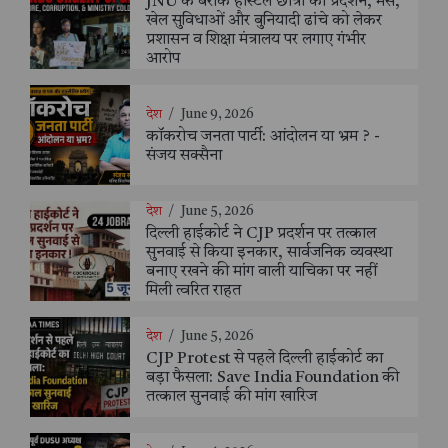
JNU के बराक हॉस्टल छात्रों का प्रदर्शन, मेस,
खेल सुविधाओं और बुनियादी ढांचे को लेकर
प्रशासन व शिक्षा मंत्रालय पर लगाए गंभीर
आरोप
देश
/
June 9, 2026
कॉकरोच जनता पार्टी: आंदोलन या भ्रम ? -
संजय सक्सैना
देश
/
June 5, 2026
दिल्ली हाईकोर्ट ने CJP प्रदर्शन पर तत्काल
सुनवाई से किया इनकार, सार्वजनिक व्यवस्था
बनाए रखने की मांग वाली याचिका पर नहीं
मिली त्वरित राहत
देश
/
June 5, 2026
CJP Protest से पहले दिल्ली हाईकोर्ट का
बड़ा फैसला: Save India Foundation की
तत्काल सुनवाई की मांग खारिज