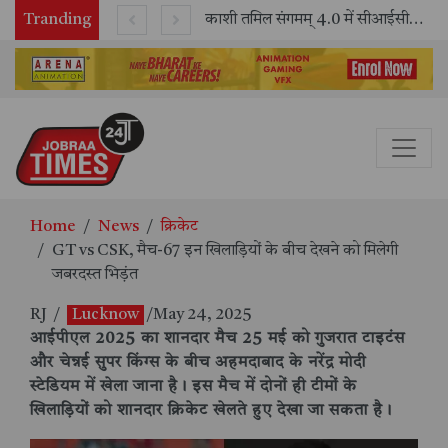
Tranding
भारतीय रेलवे ने 11 वर्षों में 42,600 से अधिक एलएचबी कोचों का निर्माण कर आधुनिक रेल यात्रा को और सुरक्षित बनाया
काशी तमिल संगमम् 4.0 में सीआईसीटी का स्टॉल बना तमिल भाषा और संस्कृति का केंद्र, ‘तमिल करकलाम’ से सीखना हुआ सरल
Home
News
क्रिकेट
GT vs CSK, मैच-67 इन खिलाड़ियों के बीच देखने को मिलेगी
जबरदस्त भिड़ंत
RJ
/
Lucknow
/May 24, 2025
आईपीएल 2025 का शानदार मैच 25 मई को गुजरात टाइटंस
और चेन्नई सुपर किंग्स के बीच अहमदाबाद के नरेंद्र मोदी
स्टेडियम में खेला जाना है। इस मैच में दोनों ही टीमों के
खिलाड़ियों को शानदार क्रिकेट खेलते हुए देखा जा सकता है।