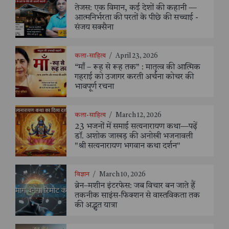
तेजस: एक विमान, कई देशों की कहानी —
आत्मनिर्भरता की परतों के पीछे की सच्चाई -
संजय सक्सैना
कला-साहित्य
/
April 23, 2026
“माँ – रूह से रूह तक” : मातृत्व की आत्मिक
गहराई को उजागर करती अर्चना कोचर की
भावपूर्ण रचना
कला-साहित्य
/
March 12, 2026
23 भजनों में समाई सत्यनारायण कथा—पढ़ें
डॉ. अशोक जाखड़ की अनोखी भजनावली
"श्री सत्यनारायण भगवान कथा दर्शन"
विज्ञान
/
March 10, 2026
ब्रेन–मशीन इंटरफेस: जब विचार बन जाते हैं
तकनीक साइंस-फिक्शन से वास्तविकता तक
की अद्भुत यात्रा