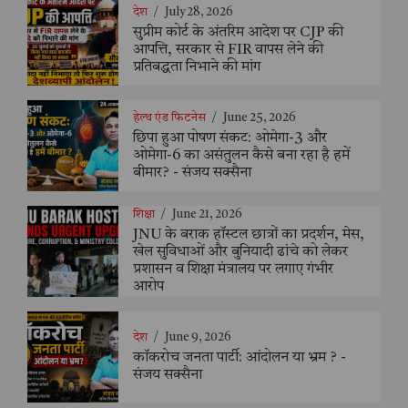
देश
/
July 28, 2026
सुप्रीम कोर्ट के अंतरिम आदेश पर CJP की
आपत्ति, सरकार से FIR वापस लेने की
प्रतिबद्धता निभाने की मांग
हेल्थ एंड फिटनेस
/
June 25, 2026
छिपा हुआ पोषण संकट: ओमेगा-3 और
ओमेगा-6 का असंतुलन कैसे बना रहा है हमें
बीमार? - संजय सक्सैना
शिक्षा
/
June 21, 2026
JNU के बराक हॉस्टल छात्रों का प्रदर्शन, मेस,
खेल सुविधाओं और बुनियादी ढांचे को लेकर
प्रशासन व शिक्षा मंत्रालय पर लगाए गंभीर
आरोप
देश
/
June 9, 2026
कॉकरोच जनता पार्टी: आंदोलन या भ्रम ? -
संजय सक्सैना