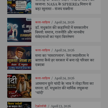
खजाना: NASA के SPHEREx मिशन से
बड़ा खुलासा - संजय सक्सैना
कला-साहित्य
/
April 24, 2026
डॉ. मधुकांत की कहानियों में समकालीन
विमर्श: समाज, राजनीति और मानवीय
संवेदनाओं का गहरा विश्लेषण
कला-साहित्य
/
April 24, 2026
सत्ता का 'मास्टरप्लान': नेता ख्यालीराम ने
बताया कैसे हर सरकार में बना रहे परिवार का
दबदबा
कला-साहित्य
/
April 24, 2026
आसमान छूते चांदी के भाव ने तोड़ा पिता का
सपना: डॉ. मधुकांत की मार्मिक लघुकथा
'चांदी'
टेक्नोलॉजी
/
April 23, 2026