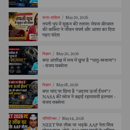
कला-साहित्य
/
May 20, 2026
तपती धूप में सुकून की तलाश: मेघना वीरवाल
की कविता ने जीवन संघर्ष और आशा का दिया
गहरा संदेश
विज्ञान
/
May 20, 2026
क्या अंतरिक्ष में सच में छुपा है “धातु-खजाना”?
- संजय सक्सेना
विज्ञान
/
May 18, 2026
क्या चांद पर छिपा है “अदृश्य ऊर्जा ईंधन”?
NASA की खोज ने बढ़ाई रहस्यमयी हलचल -
संजय सक्सेना
पॉलिटिक्स
/
May 14, 2026
NEET पेपर लीक पर भड़के AAP नेता शिव