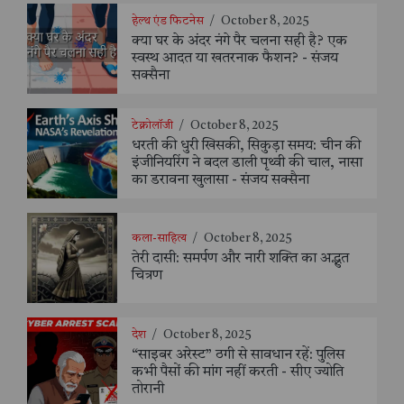
हेल्थ एंड फिटनेस
/
October 8, 2025
क्या घर के अंदर नंगे पैर चलना सही है? एक
स्वस्थ आदत या खतरनाक फैशन? - संजय
सक्सैना
टेक्नोलॉजी
/
October 8, 2025
धरती की धुरी खिसकी, सिकुड़ा समय: चीन की
इंजीनियरिंग ने बदल डाली पृथ्वी की चाल, नासा
का डरावना खुलासा - संजय सक्सैना
कला-साहित्य
/
October 8, 2025
तेरी दासी: समर्पण और नारी शक्ति का अद्भुत
चित्रण
देश
/
October 8, 2025
“साइबर अरेस्ट” ठगी से सावधान रहें: पुलिस
कभी पैसों की मांग नहीं करती - सीए ज्योति
तोरानी