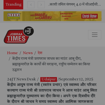
Tranding
भारतीय रेलवे ने 11 वर्षों में 42,600 से अधिक एलएचबी कोचों का निर्माण कर आधुनिक रेल यात्रा को और सुरक्षित बनाया
काशी तमिल संगमम् 4.0 में सीआईसीटी का स्टॉल बना तमिल भाषा और संस्कृति का केंद्र, ‘तमिल करकलाम’ से सीखना हुआ सरल
Home
News
देश
केंद्रीय राज्य मंत्री प्रतापराव जाधव का माउंट आबू दौरा,
ब्रह्माकुमारीज़ के कार्यों की सराहना, राष्ट्रीय सम्मेलन का किया
उद्घाटन
24JT News Desk
/
Udaipur
/September 12, 2025
केंद्रीय आयुष राज्य मंत्री (स्वतंत्र प्रभार) एवं स्वास्थ्य और परिवार
कल्याण राज्य मंत्री श्री प्रतापराव जाधव ने आज माउंट आबू स्थित
ब्रह्माकुमारीज़ मुख्यालय का दौरा किया। अपने एक दिवसीय दौरे
के दौरान श्री जाधव ने समग्र स्वास्थ्य और आत्मिक जागरूकता