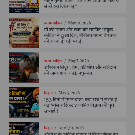
मोहन गुप्ता, बोले- “22 लाख छात्रों के भविष्य
से हो रहा खिलवाड़”
कला-साहित्य
/
May 10, 2026
माँ की ममता और त्याग को समर्पित भावुक
कविता ने छुआ दिल, लेखिका मेघना वीरवाल
की रचना हो रही सराही
कला-साहित्य
/
May 7, 2026
ऑपरेशन सिंदूर : प्रेम, प्रतिशोध और बलिदान
की अमर गाथा - डॉ. मधुकांत
विज्ञान
/
May 5, 2026
153 दिनों में मंगल यात्रा: क्या सच में संभव है
यह ‘स्पेस शॉर्टकट’? जानिए विज्ञान की पूरी
सच्चाई !
विज्ञान
/
April 30, 2026
अंतरिक्ष के ‘बर्फीले गोदाम’ में छिपा जीवन का