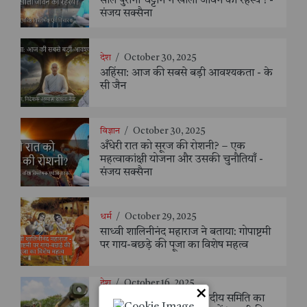
साल पुरानी चट्टान ने खोला जीवन का रहस्य ! -
संजय सक्सैना
देश
/
October 30, 2025
अहिंसा: आज की सबसे बड़ी आवश्यकता - के
सी जैन
विज्ञान
/
October 30, 2025
अँधेरी रात को सूरज की रोशनी? – एक
महत्वाकांक्षी योजना और उसकी चुनौतियाँ -
संजय सक्सैना
धर्म
/
October 29, 2025
साध्वी शालिनीनंद महाराज ने बताया: गोपाष्टमी
पर गाय-बछड़े की पूजा का विशेष महत्व
देश
/
October 16, 2025
×
रक्षा मंत्री की अध्यक्षता में संसदीय समिति का