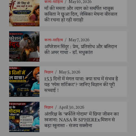
कला-साहित्य
/
May 10, 2026
माँ की ममता और त्याग को समर्पित भावुक
कविता ने छुआ दिल, लेखिका मेघना वीरवाल
की रचना हो रही सराही
कला-साहित्य
/
May 7, 2026
ऑपरेशन सिंदूर : प्रेम, प्रतिशोध और बलिदान
की अमर गाथा - डॉ. मधुकांत
विज्ञान
/
May 5, 2026
153 दिनों में मंगल यात्रा: क्या सच में संभव है
यह ‘स्पेस शॉर्टकट’? जानिए विज्ञान की पूरी
सच्चाई !
विज्ञान
/
April 30, 2026
अंतरिक्ष के ‘बर्फीले गोदाम’ में छिपा जीवन का
खजाना: NASA के SPHEREx मिशन से
बड़ा खुलासा - संजय सक्सैना