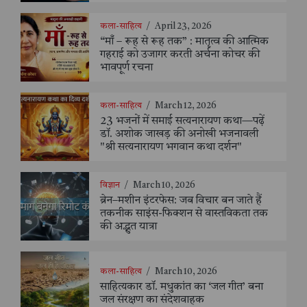
कला-साहित्य
/
April 23, 2026
“माँ – रूह से रूह तक” : मातृत्व की आत्मिक
गहराई को उजागर करती अर्चना कोचर की
भावपूर्ण रचना
कला-साहित्य
/
March 12, 2026
23 भजनों में समाई सत्यनारायण कथा—पढ़ें
डॉ. अशोक जाखड़ की अनोखी भजनावली
"श्री सत्यनारायण भगवान कथा दर्शन"
विज्ञान
/
March 10, 2026
ब्रेन–मशीन इंटरफेस: जब विचार बन जाते हैं
तकनीक साइंस-फिक्शन से वास्तविकता तक
की अद्भुत यात्रा
कला-साहित्य
/
March 10, 2026
साहित्यकार डॉ. मधुकांत का ‘जल गीत’ बना
जल संरक्षण का संदेशवाहक