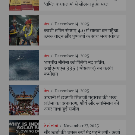
‘तमिल करकलाम’ से सीखना हुआ सरल
देश
/
December 14, 2025
काशी तमिल संगमम् 4.0 में सातवां दल पहुँचा,
डमरू वादन और पुष्पवर्षा के साथ भव्य स्वागत
देश
/
December 14, 2025
भारतीय नौसेना को मिलेगी नई शक्ति,
आईएनएएस 335 (ओस्प्रेयज़) का करेगी
कमीशन
देश
/
December 14, 2025
अथानी में छत्रपति शिवाजी महाराज की भव्य
प्रतिमा का अनावरण, शौर्य और स्वाभिमान की
अमर गाथा हुई सजीव
टेक्नोलॉजी
/
November 27, 2025
सौर ऊर्जा की चमक क्यों मंद पड़ने लगी? ऊर्जा