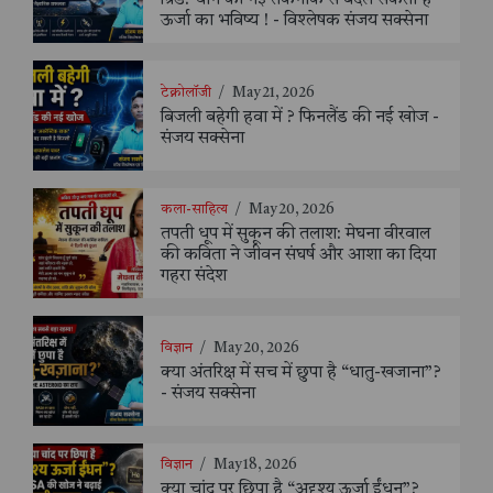
ग्रिड: चीन की नई तकनीक से बदल सकता है
ऊर्जा का भविष्य ! - विश्लेषक संजय सक्सेना
टेक्नोलॉजी
/
May 21, 2026
बिजली बहेगी हवा में ? फिनलैंड की नई खोज -
संजय सक्सेना
कला-साहित्य
/
May 20, 2026
तपती धूप में सुकून की तलाश: मेघना वीरवाल
की कविता ने जीवन संघर्ष और आशा का दिया
गहरा संदेश
विज्ञान
/
May 20, 2026
क्या अंतरिक्ष में सच में छुपा है “धातु-खजाना”?
- संजय सक्सेना
विज्ञान
/
May 18, 2026
क्या चांद पर छिपा है “अदृश्य ऊर्जा ईंधन”?