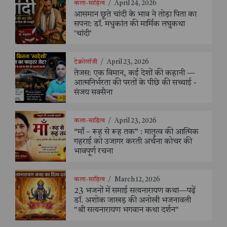
कला-साहित्य
/
April 24, 2026
आसमान छूते चांदी के भाव ने तोड़ा पिता का
सपना: डॉ. मधुकांत की मार्मिक लघुकथा
'चांदी'
टेक्नोलॉजी
/
April 23, 2026
तेजस: एक विमान, कई देशों की कहानी —
आत्मनिर्भरता की परतों के पीछे की सच्चाई -
संजय सक्सैना
कला-साहित्य
/
April 23, 2026
“माँ – रूह से रूह तक” : मातृत्व की आत्मिक
गहराई को उजागर करती अर्चना कोचर की
भावपूर्ण रचना
कला-साहित्य
/
March 12, 2026
23 भजनों में समाई सत्यनारायण कथा—पढ़ें
डॉ. अशोक जाखड़ की अनोखी भजनावली
"श्री सत्यनारायण भगवान कथा दर्शन"