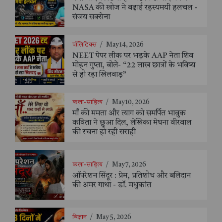
NASA की खोज ने बढ़ाई रहस्यमयी हलचल -
संजय सक्सेना
पॉलिटिक्स
/
May 14, 2026
NEET पेपर लीक पर भड़के AAP नेता शिव
मोहन गुप्ता, बोले- “22 लाख छात्रों के भविष्य
से हो रहा खिलवाड़”
कला-साहित्य
/
May 10, 2026
माँ की ममता और त्याग को समर्पित भावुक
कविता ने छुआ दिल, लेखिका मेघना वीरवाल
की रचना हो रही सराही
कला-साहित्य
/
May 7, 2026
ऑपरेशन सिंदूर : प्रेम, प्रतिशोध और बलिदान
की अमर गाथा - डॉ. मधुकांत
विज्ञान
/
May 5, 2026