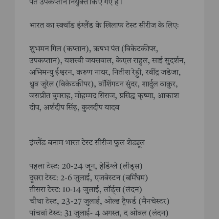
पंत उपकप्तान नियुक्त किए गए हैं।
भारत का स्क्वॉड इंग्लैंड के खिलाफ टेस्ट सीरीज के लिएः
शुभमन गिल (कप्तान), ऋषभ पंत (विकेटकीपर,
उपकप्तान), यशस्वी जयसवाल, केएल राहुल, साई सुदर्शन,
अभिमन्यु ईश्वरन, करुण नायर, नितीश रेड्डी, रवींद्र जडेजा,
ध्रुव जुरेल (विकेटकीपर), वॉशिंगटन सुंदर, शार्दुल ठाकुर,
जसप्रीत बुमराह, मोहम्मद सिराज, प्रसिद्ध कृष्णा, आकाश
दीप, अर्शदीप सिंह, कुलदीप यादव
इंग्लैंड बनाम भारत टेस्ट सीरीज फुल शेड्यूल
पहला टेस्ट: 20-24 जून, हेडिंग्ले (लीड्स)
दूसरा टेस्ट: 2-6 जुलाई, एजबेस्टन (बर्मिंघम)
तीसरा टेस्ट: 10-14 जुलाई, लॉर्ड्स (लंदन)
चौथा टेस्ट, 23-27 जुलाई, ओल्ड ट्रैफर्ड (मैनचेस्टर)
पांचवां टेस्ट: 31 जुलाई- 4 अगस्त, द ओवल (लंदन)