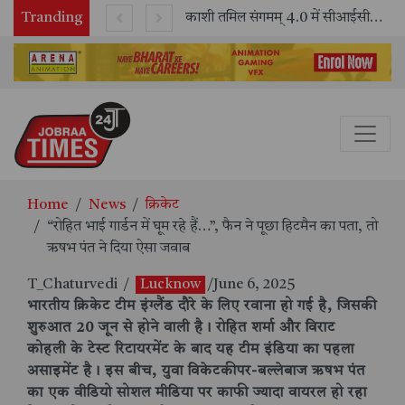
Tranding
भारतीय रेलवे ने 11 वर्षों में 42,600 से अधिक एलएचबी कोचों का निर्माण कर आधुनिक रेल यात्रा को और सुरक्षित बनाया
काशी तमिल संगमम् 4.0 में सीआईसीटी का स्टॉल बना तमिल भाषा और संस्कृति का केंद्र, ‘तमिल करकलाम’ से सीखना हुआ सरल
Home
News
क्रिकेट
“रोहित भाई गार्डन में घूम रहे हैं…”, फैन ने पूछा हिटमैन का पता, तो
ऋषभ पंत ने दिया ऐसा जवाब
T_Chaturvedi
/
Lucknow
/June 6, 2025
भारतीय क्रिकेट टीम इंग्लैंड दौरे के लिए रवाना हो गई है, जिसकी
शुरुआत 20 जून से होने वाली है। रोहित शर्मा और विराट
कोहली के टेस्ट रिटायरमेंट के बाद यह टीम इंडिया का पहला
असाइमेंट है। इस बीच, युवा विकेटकीपर-बल्लेबाज ऋषभ पंत
का एक वीडियो सोशल मीडिया पर काफी ज्यादा वायरल हो रहा