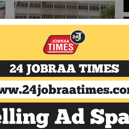
शिक्षा
/
July 18, 2025
मोहनलाल सुखाड़िया विश्वविद्यालय
में एम.एफ.सी. व
पी.जी.डी.आई.टी. में 25 जुलाई
तक प्रवेश – लेखांकन, वित्त और
टैक्स के क्षेत्र में करियर और
रोजगार के व्यापक अवसर
मोहनलाल सुखाड़िया विश्वविद्यालय के लेखांकन एवं
व्यावसायिक सांख्यिकी विभाग के तहत संचालित दो