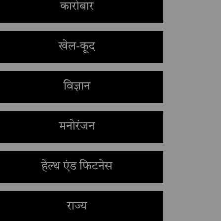
कारोबार
खेल-कूद
विज्ञान
मनोरंजन
हेल्थ एंड फिटनेस
राज्य