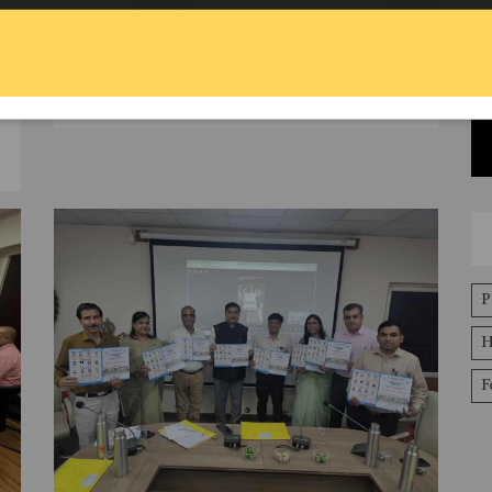
प्रमुख पाठ्यक्रम—मास्टर ऑफ फाइनेंस एंड कंट्रोल
(एम.एफ.सी.) तथा पोस्ट ग्रेजुएट डिप्लोमा इन
टैक्सेशन (पी.जी.डी.आई.टी.)—में 25 जुलाई तक
प्रवेश जारी है।
P
H
F