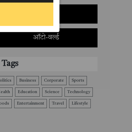
नौकरी
ऑटो-वर्ल्ड
Tags
olitics
Business
Corporate
Sports
ealth
Education
Science
Technology
oods
Entertainment
Travel
Lifestyle