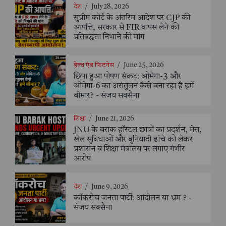
देश
/
July 28, 2026
सुप्रीम कोर्ट के अंतरिम आदेश पर CJP की
आपत्ति, सरकार से FIR वापस लेने की
प्रतिबद्धता निभाने की मांग
हेल्थ एंड फिटनेस
/
June 25, 2026
छिपा हुआ पोषण संकट: ओमेगा-3 और
ओमेगा-6 का असंतुलन कैसे बना रहा है हमें
बीमार? - संजय सक्सैना
शिक्षा
/
June 21, 2026
JNU के बराक हॉस्टल छात्रों का प्रदर्शन, मेस,
खेल सुविधाओं और बुनियादी ढांचे को लेकर
प्रशासन व शिक्षा मंत्रालय पर लगाए गंभीर
आरोप
देश
/
June 9, 2026
कॉकरोच जनता पार्टी: आंदोलन या भ्रम ? -
संजय सक्सैना