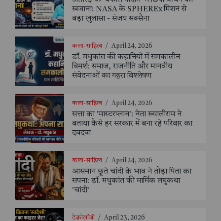
खजाना: NASA के SPHEREx मिशन से
बड़ा खुलासा - संजय सक्सैना
कला-साहित्य
/
April 24, 2026
डॉ. मधुकांत की कहानियों में समकालीन
विमर्श: समाज, राजनीति और मानवीय
संवेदनाओं का गहरा विश्लेषण
कला-साहित्य
/
April 24, 2026
सत्ता का 'मास्टरप्लान': नेता ख्यालीराम ने
बताया कैसे हर सरकार में बना रहे परिवार का
दबदबा
कला-साहित्य
/
April 24, 2026
आसमान छूते चांदी के भाव ने तोड़ा पिता का
सपना: डॉ. मधुकांत की मार्मिक लघुकथा
'चांदी'
टेक्नोलॉजी
/
April 23, 2026