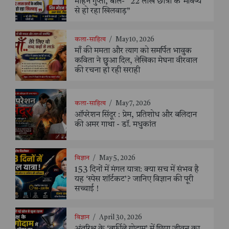
मोहन गुप्ता, बोले- “22 लाख छात्रों के भविष्य
से हो रहा खिलवाड़”
कला-साहित्य
/
May 10, 2026
माँ की ममता और त्याग को समर्पित भावुक
कविता ने छुआ दिल, लेखिका मेघना वीरवाल
की रचना हो रही सराही
कला-साहित्य
/
May 7, 2026
ऑपरेशन सिंदूर : प्रेम, प्रतिशोध और बलिदान
की अमर गाथा - डॉ. मधुकांत
विज्ञान
/
May 5, 2026
153 दिनों में मंगल यात्रा: क्या सच में संभव है
यह ‘स्पेस शॉर्टकट’? जानिए विज्ञान की पूरी
सच्चाई !
विज्ञान
/
April 30, 2026
अंतरिक्ष के ‘बर्फीले गोदाम’ में छिपा जीवन का