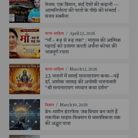
तेजस: एक विमान, कई देशों की कहानी —
आत्मनिर्भरता की परतों के पीछे की सच्चाई -
संजय सक्सैना
कला-साहित्य
/
April 23, 2026
“माँ – रूह से रूह तक” : मातृत्व की आत्मिक
गहराई को उजागर करती अर्चना कोचर की
भावपूर्ण रचना
कला-साहित्य
/
March 12, 2026
23 भजनों में समाई सत्यनारायण कथा—पढ़ें
डॉ. अशोक जाखड़ की अनोखी भजनावली
"श्री सत्यनारायण भगवान कथा दर्शन"
विज्ञान
/
March 10, 2026
ब्रेन–मशीन इंटरफेस: जब विचार बन जाते हैं
तकनीक साइंस-फिक्शन से वास्तविकता तक
की अद्भुत यात्रा