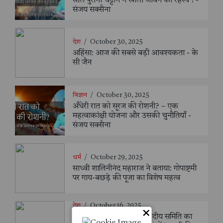
साल पुरानी चट्टान ने खोला जीवन का रहस्य ! -
संजय सक्सैना
देश
/
October 30, 2025
अहिंसा: आज की सबसे बड़ी आवश्यकता - के
सी जैन
विज्ञान
/
October 30, 2025
अँधेरी रात को सूरज की रोशनी? – एक
महत्वाकांक्षी योजना और उसकी चुनौतियाँ -
संजय सक्सैना
धर्म
/
October 29, 2025
साध्वी शालिनीनंद महाराज ने बताया: गोपाष्टमी
पर गाय-बछड़े की पूजा का विशेष महत्व
देश
/
October 16, 2025
×
रक्षा मंत्री की अध्यक्षता में संसदीय समिति का