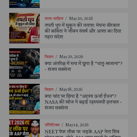
कला-साहित्य
/
May 20, 2026
तपती धूप में सुकून की तलाश: मेघना वीरवाल
की कविता ने जीवन संघर्ष और आशा का दिया
गहरा संदेश
विज्ञान
/
May 20, 2026
क्या अंतरिक्ष में सच में छुपा है “धातु-खजाना”?
- संजय सक्सेना
विज्ञान
/
May 18, 2026
क्या चांद पर छिपा है “अदृश्य ऊर्जा ईंधन”?
NASA की खोज ने बढ़ाई रहस्यमयी हलचल -
संजय सक्सेना
पॉलिटिक्स
/
May 14, 2026
NEET पेपर लीक पर भड़के AAP नेता शिव