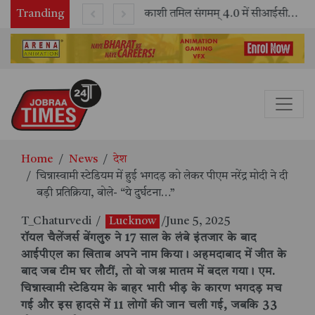
Tranding
भारतीय रेलवे ने 11 वर्षों में 42,600 से अधिक एलएचबी कोचों का निर्माण कर आधुनिक रेल यात्रा को और सुरक्षित बनाया
काशी तमिल संगमम् 4.0 में सीआईसीटी का स्टॉल बना तमिल भाषा और संस्कृति का केंद्र, ‘तमिल करकलाम’ से सीखना हुआ सरल
Home
News
देश
चिन्नास्वामी स्टेडियम में हुई भगदड़ को लेकर पीएम नरेंद्र मोदी ने दी
बड़ी प्रतिक्रिया, बोले- “ये दुर्घटना…”
T_Chaturvedi
/
Lucknow
/June 5, 2025
रॉयल चैलेंजर्स बेंगलुरु ने 17 साल के लंबे इंतजार के बाद
आईपीएल का खिताब अपने नाम किया। अहमदाबाद में जीत के
बाद जब टीम घर लौटीं, तो वो जश्न मातम में बदल गया। एम.
चिन्नास्वामी स्टेडियम के बाहर भारी भीड़ के कारण भगदड़ मच
गई और इस हादसे में 11 लोगों की जान चली गई, जबकि 33