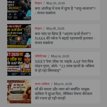
विज्ञान
/
May 20, 2026
क्या अंतरिक्ष में सच में छुपा है “धातु-खजाना”?
- संजय सक्सेना
विज्ञान
/
May 18, 2026
क्या चांद पर छिपा है “अदृश्य ऊर्जा ईंधन”?
NASA की खोज ने बढ़ाई रहस्यमयी हलचल -
संजय सक्सेना
पॉलिटिक्स
/
May 14, 2026
NEET पेपर लीक पर भड़के AAP नेता शिव
मोहन गुप्ता, बोले- “22 लाख छात्रों के भविष्य
से हो रहा खिलवाड़”
कला-साहित्य
/
May 10, 2026
माँ की ममता और त्याग को समर्पित भावुक
कविता ने छुआ दिल, लेखिका मेघना वीरवाल
की रचना हो रही सराही