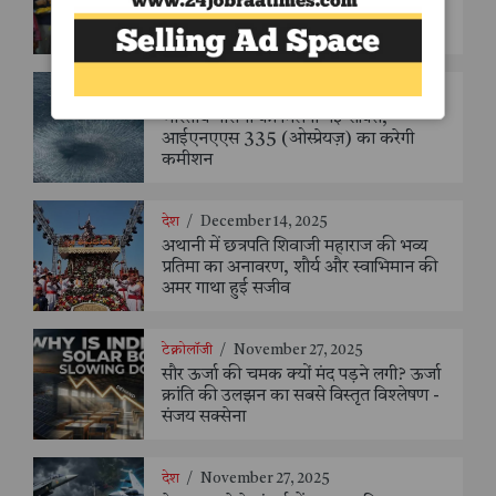
काशी तमिल संगमम् 4.0 में सातवां दल पहुँचा,
डमरू वादन और पुष्पवर्षा के साथ भव्य स्वागत
देश
/
December 14, 2025
भारतीय नौसेना को मिलेगी नई शक्ति,
आईएनएएस 335 (ओस्प्रेयज़) का करेगी
कमीशन
देश
/
December 14, 2025
अथानी में छत्रपति शिवाजी महाराज की भव्य
प्रतिमा का अनावरण, शौर्य और स्वाभिमान की
अमर गाथा हुई सजीव
टेक्नोलॉजी
/
November 27, 2025
सौर ऊर्जा की चमक क्यों मंद पड़ने लगी? ऊर्जा
क्रांति की उलझन का सबसे विस्तृत विश्लेषण -
संजय सक्सेना
देश
/
November 27, 2025