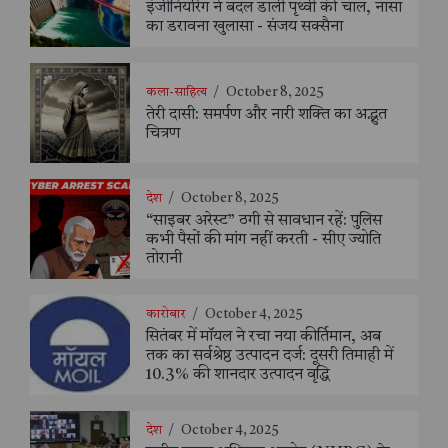
इंजीनियरिंग ने बदल डाली पृथ्वी की चाल, नासा
का डरावना खुलासा - संजय सक्सैना
कला-साहित्य
/
October 8, 2025
तेरी दासी: समर्पण और नारी शक्ति का अद्भुत
चित्रण
देश
/
October 8, 2025
“साइबर अरेस्ट” ठगी से सावधान रहें: पुलिस
कभी पैसों की मांग नहीं करती - सीए ज्योति
तोरानी
कारोबार
/
October 4, 2025
सितंबर में मॉयल ने रचा नया कीर्तिमान, अब
तक का सर्वश्रेष्ठ उत्पादन दर्ज: दूसरी तिमाही में
10.3% की शानदार उत्पादन वृद्धि
देश
/
October 4, 2025