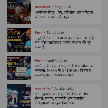
कला-साहित्य
/
May 7, 2026
ऑपरेशन सिंदूर : प्रेम, प्रतिशोध और बलिदान
की अमर गाथा - डॉ. मधुकांत
विज्ञान
/
May 5, 2026
153 दिनों में मंगल यात्रा: क्या सच में संभव है
यह ‘स्पेस शॉर्टकट’? जानिए विज्ञान की पूरी
सच्चाई !
विज्ञान
/
April 30, 2026
अंतरिक्ष के ‘बर्फीले गोदाम’ में छिपा जीवन का
खजाना: NASA के SPHEREx मिशन से
बड़ा खुलासा - संजय सक्सैना
कला-साहित्य
/
April 24, 2026
डॉ. मधुकांत की कहानियों में समकालीन
विमर्श: समाज, राजनीति और मानवीय
संवेदनाओं का गहरा विश्लेषण