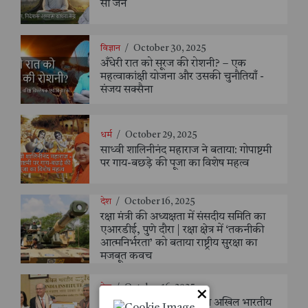
सी जैन
विज्ञान
/
October 30, 2025
अँधेरी रात को सूरज की रोशनी? – एक
महत्वाकांक्षी योजना और उसकी चुनौतियाँ -
संजय सक्सैना
धर्म
/
October 29, 2025
साध्वी शालिनीनंद महाराज ने बताया: गोपाष्टमी
पर गाय-बछड़े की पूजा का विशेष महत्व
देश
/
October 16, 2025
रक्षा मंत्री की अध्यक्षता में संसदीय समिति का
एआरडीई, पुणे दौरा | रक्षा क्षेत्र में ‘तकनीकी
आत्मनिर्भरता’ को बताया राष्ट्रीय सुरक्षा का
मजबूत कवच
देश
/
October 16, 2025
×
ब्राज़ील के उपराष्ट्रपति ने किया अखिल भारतीय