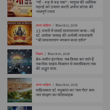
“माँ – रूह से रूह तक” : मातृत्व की आत्मिक
गहराई को उजागर करती अर्चना कोचर की
भावपूर्ण रचना
कला-साहित्य
/
March 12, 2026
23 भजनों में समाई सत्यनारायण कथा—पढ़ें
डॉ. अशोक जाखड़ की अनोखी भजनावली
"श्री सत्यनारायण भगवान कथा दर्शन"
विज्ञान
/
March 10, 2026
ब्रेन–मशीन इंटरफेस: जब विचार बन जाते हैं
तकनीक साइंस-फिक्शन से वास्तविकता तक
की अद्भुत यात्रा
कला-साहित्य
/
March 10, 2026
साहित्यकार डॉ. मधुकांत का ‘जल गीत’ बना
जल संरक्षण का संदेशवाहक