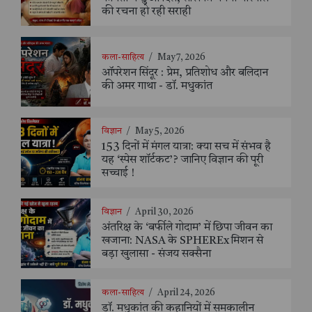
की रचना हो रही सराही
कला-साहित्य
/
May 7, 2026
ऑपरेशन सिंदूर : प्रेम, प्रतिशोध और बलिदान
की अमर गाथा - डॉ. मधुकांत
विज्ञान
/
May 5, 2026
153 दिनों में मंगल यात्रा: क्या सच में संभव है
यह ‘स्पेस शॉर्टकट’? जानिए विज्ञान की पूरी
सच्चाई !
विज्ञान
/
April 30, 2026
अंतरिक्ष के ‘बर्फीले गोदाम’ में छिपा जीवन का
खजाना: NASA के SPHEREx मिशन से
बड़ा खुलासा - संजय सक्सैना
कला-साहित्य
/
April 24, 2026
डॉ. मधुकांत की कहानियों में समकालीन