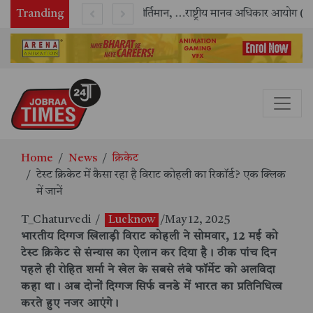
Tranding
सितंबर में मॉयल ने रचा नया कीर्तिमान, अब तक का सर्वश्रेष्ठ उत्पादन दर्ज: दूसरी तिमाही में 10.3% की शानदार उत्पादन वृद्धि
राष्ट्रीय मानव अधिकार आयोग (NHRC) के ऑनलाइन इंटर्नशिप कार्यक्रम का समापन, 21 राज्यों के छात्रों ने किया सफलतापूर्वक पूर्ण
Home
News
क्रिकेट
टेस्ट क्रिकेट में कैसा रहा है विराट कोहली का रिकॉर्ड? एक क्लिक
में जानें
T_Chaturvedi
/
Lucknow
/May 12, 2025
भारतीय दिग्गज खिलाड़ी विराट कोहली ने सोमवार, 12 मई को
टेस्ट क्रिकेट से संन्यास का ऐलान कर दिया है। ठीक पांच दिन
पहले ही रोहित शर्मा ने खेल के सबसे लंबे फॉर्मेट को अलविदा
कहा था। अब दोनों दिग्गज सिर्फ वनडे में भारत का प्रतिनिधित्व
करते हुए नजर आएंगे।