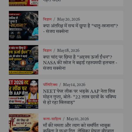
गहरा संदेश
विज्ञान
/
May 20, 2026
क्या अंतरिक्ष में सच में छुपा है “धातु-खजाना”?
- संजय सक्सेना
विज्ञान
/
May 18, 2026
क्या चांद पर छिपा है “अदृश्य ऊर्जा ईंधन”?
NASA की खोज ने बढ़ाई रहस्यमयी हलचल -
संजय सक्सेना
पॉलिटिक्स
/
May 14, 2026
NEET पेपर लीक पर भड़के AAP नेता शिव
मोहन गुप्ता, बोले- “22 लाख छात्रों के भविष्य
से हो रहा खिलवाड़”
कला-साहित्य
/
May 10, 2026
माँ की ममता और त्याग को समर्पित भावुक
कविता ने छुआ दिल, लेखिका मेघना वीरवाल