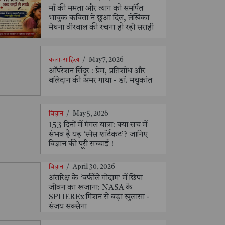
माँ की ममता और त्याग को समर्पित
भावुक कविता ने छुआ दिल, लेखिका
मेघना वीरवाल की रचना हो रही सराही
कला-साहित्य
/
May 7, 2026
ऑपरेशन सिंदूर : प्रेम, प्रतिशोध और
बलिदान की अमर गाथा - डॉ. मधुकांत
विज्ञान
/
May 5, 2026
153 दिनों में मंगल यात्रा: क्या सच में
संभव है यह ‘स्पेस शॉर्टकट’? जानिए
विज्ञान की पूरी सच्चाई !
विज्ञान
/
April 30, 2026
अंतरिक्ष के ‘बर्फीले गोदाम’ में छिपा
जीवन का खजाना: NASA के
SPHEREx मिशन से बड़ा खुलासा -
संजय सक्सैना