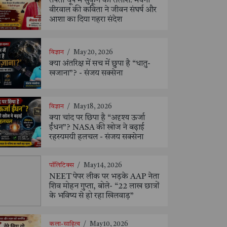
तपती धूप में सुकून की तलाश: मेघना
वीरवाल की कविता ने जीवन संघर्ष और
आशा का दिया गहरा संदेश
विज्ञान
/
May 20, 2026
क्या अंतरिक्ष में सच में छुपा है “धातु-
खजाना”? - संजय सक्सेना
विज्ञान
/
May 18, 2026
क्या चांद पर छिपा है “अदृश्य ऊर्जा
ईंधन”? NASA की खोज ने बढ़ाई
रहस्यमयी हलचल - संजय सक्सेना
पॉलिटिक्स
/
May 14, 2026
NEET पेपर लीक पर भड़के AAP नेता
शिव मोहन गुप्ता, बोले- “22 लाख छात्रों
के भविष्य से हो रहा खिलवाड़”
कला-साहित्य
/
May 10, 2026