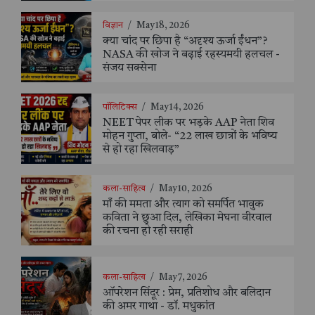
विज्ञान
/
May 18, 2026
क्या चांद पर छिपा है “अदृश्य ऊर्जा ईंधन”?
NASA की खोज ने बढ़ाई रहस्यमयी हलचल -
संजय सक्सेना
पॉलिटिक्स
/
May 14, 2026
NEET पेपर लीक पर भड़के AAP नेता शिव
मोहन गुप्ता, बोले- “22 लाख छात्रों के भविष्य
से हो रहा खिलवाड़”
कला-साहित्य
/
May 10, 2026
माँ की ममता और त्याग को समर्पित भावुक
कविता ने छुआ दिल, लेखिका मेघना वीरवाल
की रचना हो रही सराही
कला-साहित्य
/
May 7, 2026
ऑपरेशन सिंदूर : प्रेम, प्रतिशोध और बलिदान
की अमर गाथा - डॉ. मधुकांत