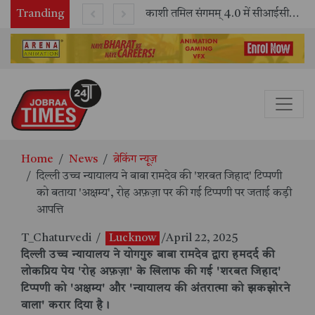
Tranding
भारतीय रेलवे ने 11 वर्षों में 42,600 से अधिक एलएचबी कोचों का निर्माण कर आधुनिक रेल यात्रा को और सुरक्षित बनाया
काशी तमिल संगमम् 4.0 में सीआईसीटी का स्टॉल बना तमिल भाषा और संस्कृति का केंद्र, ‘तमिल करकलाम’ से सीखना हुआ सरल
Home
News
ब्रेकिंग न्यूज़
दिल्ली उच्च न्यायालय ने बाबा रामदेव की 'शरबत जिहाद' टिप्पणी
को बताया 'अक्षम्य', रोह अफ़ज़ा पर की गई टिप्पणी पर जताई कड़ी
आपत्ति
T_Chaturvedi
/
Lucknow
/April 22, 2025
दिल्ली उच्च न्यायालय ने योगगुरु बाबा रामदेव द्वारा हमदर्द की
लोकप्रिय पेय 'रोह अफ़ज़ा' के खिलाफ की गई 'शरबत जिहाद'
टिप्पणी को 'अक्षम्य' और 'न्यायालय की अंतरात्मा को झकझोरने
वाला' करार दिया है।​