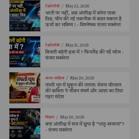
टेक्नोलॉजी
/
May 22, 2026
धरती पर नहीं, अब अंतरिक्ष में बनेगा पावर
ग्रिड: चीन की नई तकनीक से बदल सकता है
ऊर्जा का भविष्य ! - विश्लेषक संजय सक्सेना
टेक्नोलॉजी
/
May 21, 2026
बिजली बहेगी हवा में ? फिनलैंड की नई खोज -
संजय सक्सेना
कला-साहित्य
/
May 20, 2026
तपती धूप में सुकून की तलाश: मेघना वीरवाल
की कविता ने जीवन संघर्ष और आशा का दिया
गहरा संदेश
विज्ञान
/
May 20, 2026
क्या अंतरिक्ष में सच में छुपा है “धातु-खजाना”?
- संजय सक्सेना