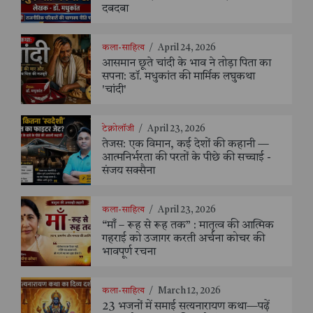
दबदबा
कला-साहित्य
/
April 24, 2026
आसमान छूते चांदी के भाव ने तोड़ा पिता का
सपना: डॉ. मधुकांत की मार्मिक लघुकथा
'चांदी'
टेक्नोलॉजी
/
April 23, 2026
तेजस: एक विमान, कई देशों की कहानी —
आत्मनिर्भरता की परतों के पीछे की सच्चाई -
संजय सक्सैना
कला-साहित्य
/
April 23, 2026
“माँ – रूह से रूह तक” : मातृत्व की आत्मिक
गहराई को उजागर करती अर्चना कोचर की
भावपूर्ण रचना
कला-साहित्य
/
March 12, 2026
23 भजनों में समाई सत्यनारायण कथा—पढ़ें