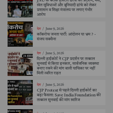
JNU के बराक हॉस्टल छात्रों का प्रदर्शन, मेस,
खेल सुविधाओं और बुनियादी ढांचे को लेकर
प्रशासन व शिक्षा मंत्रालय पर लगाए गंभीर
आरोप
देश
/
June 9, 2026
कॉकरोच जनता पार्टी: आंदोलन या भ्रम ? -
संजय सक्सैना
देश
/
June 5, 2026
दिल्ली हाईकोर्ट ने CJP प्रदर्शन पर तत्काल
सुनवाई से किया इनकार, सार्वजनिक व्यवस्था
बनाए रखने की मांग वाली याचिका पर नहीं
मिली त्वरित राहत
देश
/
June 5, 2026
CJP Protest से पहले दिल्ली हाईकोर्ट का
बड़ा फैसला: Save India Foundation की
तत्काल सुनवाई की मांग खारिज