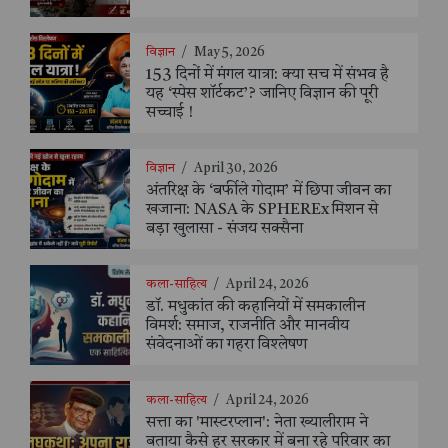
विज्ञान
/
May 5, 2026
153 दिनों में मंगल यात्रा: क्या सच में संभव है
यह ‘स्पेस शॉर्टकट’? जानिए विज्ञान की पूरी
सच्चाई !
विज्ञान
/
April 30, 2026
अंतरिक्ष के ‘बर्फीले गोदाम’ में छिपा जीवन का
खजाना: NASA के SPHEREx मिशन से
बड़ा खुलासा - संजय सक्सैना
कला-साहित्य
/
April 24, 2026
डॉ. मधुकांत की कहानियों में समकालीन
विमर्श: समाज, राजनीति और मानवीय
संवेदनाओं का गहरा विश्लेषण
कला-साहित्य
/
April 24, 2026
सत्ता का 'मास्टरप्लान': नेता ख्यालीराम ने
बताया कैसे हर सरकार में बना रहे परिवार का