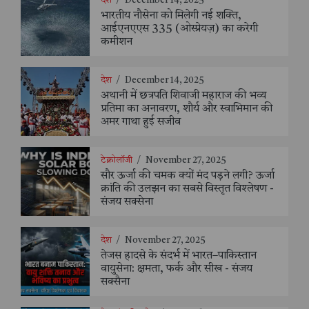
देश
/
December 14, 2025
भारतीय नौसेना को मिलेगी नई शक्ति,
आईएनएएस 335 (ओस्प्रेयज़) का करेगी
कमीशन
देश
/
December 14, 2025
अथानी में छत्रपति शिवाजी महाराज की भव्य
प्रतिमा का अनावरण, शौर्य और स्वाभिमान की
अमर गाथा हुई सजीव
टेक्नोलॉजी
/
November 27, 2025
सौर ऊर्जा की चमक क्यों मंद पड़ने लगी? ऊर्जा
क्रांति की उलझन का सबसे विस्तृत विश्लेषण -
संजय सक्सेना
देश
/
November 27, 2025
तेजस हादसे के संदर्भ में भारत–पाकिस्तान
वायुसेना: क्षमता, फर्क और सीख - संजय
सक्सैना