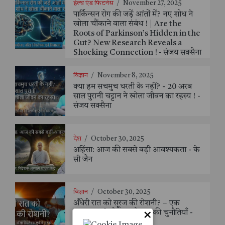
हेल्थ एंड फिटनेस
/
November 27, 2025
पार्किन्सन रोग की जड़ें आंतों में? नए शोध ने
खोला चौंकाने वाला संबंध ! | Are the
Roots of Parkinson’s Hidden in the
Gut? New Research Reveals a
Shocking Connection ! - संजय सक्सैना
विज्ञान
/
November 8, 2025
क्या हम सचमुच धरती के नहीं? - 20 अरब
साल पुरानी चट्टान ने खोला जीवन का रहस्य ! -
संजय सक्सैना
देश
/
October 30, 2025
अहिंसा: आज की सबसे बड़ी आवश्यकता - के
सी जैन
विज्ञान
/
October 30, 2025
अँधेरी रात को सूरज की रोशनी? – एक
×
महत्वाकांक्षी योजना और उसकी चुनौतियाँ -
संजय सक्सैना