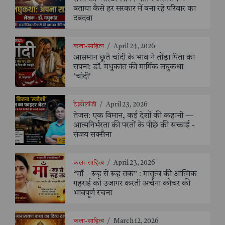
बताया कैसे हर सरकार में बना रहे परिवार का
दबदबा
कला-साहित्य
/
April 24, 2026
आसमान छूते चांदी के भाव ने तोड़ा पिता का
सपना: डॉ. मधुकांत की मार्मिक लघुकथा
'चांदी'
टेक्नोलॉजी
/
April 23, 2026
तेजस: एक विमान, कई देशों की कहानी —
आत्मनिर्भरता की परतों के पीछे की सच्चाई -
संजय सक्सैना
कला-साहित्य
/
April 23, 2026
“माँ – रूह से रूह तक” : मातृत्व की आत्मिक
गहराई को उजागर करती अर्चना कोचर की
भावपूर्ण रचना
कला-साहित्य
/
March 12, 2026