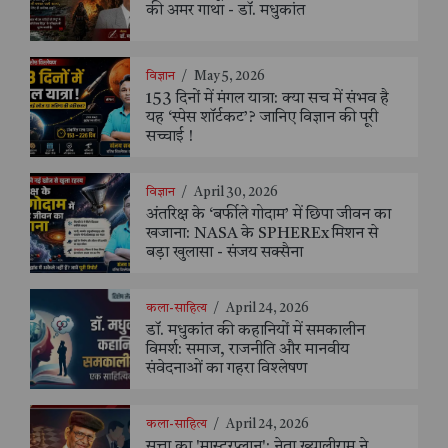
की अमर गाथा - डॉ. मधुकांत
विज्ञान
/
May 5, 2026
153 दिनों में मंगल यात्रा: क्या सच में संभव है
यह ‘स्पेस शॉर्टकट’? जानिए विज्ञान की पूरी
सच्चाई !
विज्ञान
/
April 30, 2026
अंतरिक्ष के ‘बर्फीले गोदाम’ में छिपा जीवन का
खजाना: NASA के SPHEREx मिशन से
बड़ा खुलासा - संजय सक्सैना
कला-साहित्य
/
April 24, 2026
डॉ. मधुकांत की कहानियों में समकालीन
विमर्श: समाज, राजनीति और मानवीय
संवेदनाओं का गहरा विश्लेषण
कला-साहित्य
/
April 24, 2026
सत्ता का 'मास्टरप्लान': नेता ख्यालीराम ने