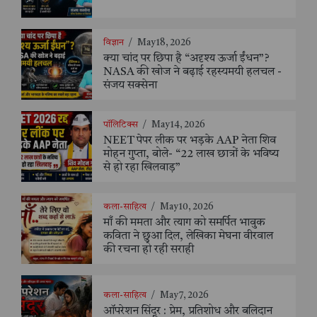
विज्ञान
/
May 18, 2026
क्या चांद पर छिपा है “अदृश्य ऊर्जा ईंधन”?
NASA की खोज ने बढ़ाई रहस्यमयी हलचल -
संजय सक्सेना
पॉलिटिक्स
/
May 14, 2026
NEET पेपर लीक पर भड़के AAP नेता शिव
मोहन गुप्ता, बोले- “22 लाख छात्रों के भविष्य
से हो रहा खिलवाड़”
कला-साहित्य
/
May 10, 2026
माँ की ममता और त्याग को समर्पित भावुक
कविता ने छुआ दिल, लेखिका मेघना वीरवाल
की रचना हो रही सराही
कला-साहित्य
/
May 7, 2026
ऑपरेशन सिंदूर : प्रेम, प्रतिशोध और बलिदान