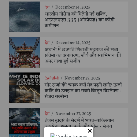
देश
/
December 14, 2025
भारतीय नौसेना को मिलेगी नई शक्ति,
आईएनएएस 335 (ओस्प्रेयज़) का करेगी
कमीशन
देश
/
December 14, 2025
अथानी में छत्रपति शिवाजी महाराज की भव्य
प्रतिमा का अनावरण, शौर्य और स्वाभिमान की
अमर गाथा हुई सजीव
टेक्नोलॉजी
/
November 27, 2025
सौर ऊर्जा की चमक क्यों मंद पड़ने लगी? ऊर्जा
क्रांति की उलझन का सबसे विस्तृत विश्लेषण -
संजय सक्सेना
देश
/
November 27, 2025
तेजस हादसे के संदर्भ में भारत–पाकिस्तान
वायुसेना: क्षमता, फर्क और सीख - संजय
×
सक्सैना