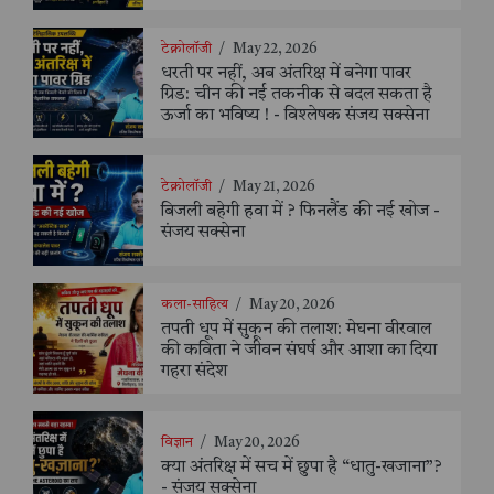
टेक्नोलॉजी
/
May 22, 2026
धरती पर नहीं, अब अंतरिक्ष में बनेगा पावर
ग्रिड: चीन की नई तकनीक से बदल सकता है
ऊर्जा का भविष्य ! - विश्लेषक संजय सक्सेना
टेक्नोलॉजी
/
May 21, 2026
बिजली बहेगी हवा में ? फिनलैंड की नई खोज -
संजय सक्सेना
कला-साहित्य
/
May 20, 2026
तपती धूप में सुकून की तलाश: मेघना वीरवाल
की कविता ने जीवन संघर्ष और आशा का दिया
गहरा संदेश
विज्ञान
/
May 20, 2026
क्या अंतरिक्ष में सच में छुपा है “धातु-खजाना”?
- संजय सक्सेना