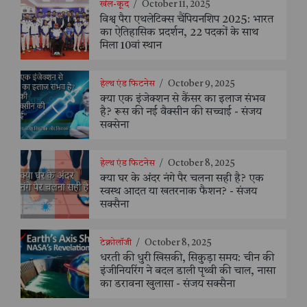
खेल-कूद
/
October 11, 2025
विश्व पैरा एथलेटिक्स चैंपियनशिप 2025: भारत
का ऐतिहासिक प्रदर्शन, 22 पदकों के साथ
मिला 10वां स्थान
हेल्थ एंड फिटनेस
/
October 9, 2025
क्या एक इंजेक्शन से कैंसर का इलाज संभव
है? रूस की नई वैक्सीन की सच्चाई - संजय
सक्सेना
हेल्थ एंड फिटनेस
/
October 8, 2025
क्या घर के अंदर नंगे पैर चलना सही है? एक
स्वस्थ आदत या खतरनाक फैशन? - संजय
सक्सैना
टेक्नोलॉजी
/
October 8, 2025
धरती की धुरी खिसकी, सिकुड़ा समय: चीन की
इंजीनियरिंग ने बदल डाली पृथ्वी की चाल, नासा
का डरावना खुलासा - संजय सक्सैना