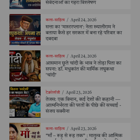
संवेदनाओं का गहरा विश्लेषण
कला-साहित्य
/
April 24, 2026
सत्ता का 'मास्टरप्लान': नेता ख्यालीराम ने
बताया कैसे हर सरकार में बना रहे परिवार का
दबदबा
कला-साहित्य
/
April 24, 2026
आसमान छूते चांदी के भाव ने तोड़ा पिता का
सपना: डॉ. मधुकांत की मार्मिक लघुकथा
'चांदी'
टेक्नोलॉजी
/
April 23, 2026
तेजस: एक विमान, कई देशों की कहानी —
आत्मनिर्भरता की परतों के पीछे की सच्चाई -
संजय सक्सैना
कला-साहित्य
/
April 23, 2026
“माँ – रूह से रूह तक” : मातृत्व की आत्मिक