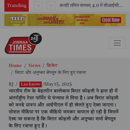
Tranding
भारतीय रेलवे ने 11 वर्षों में 42,600 से अधिक एलएचबी कोचों का निर्माण कर आधुनिक रेल यात्रा को और सुरक्षित बनाया
काशी तमिल संगमम् 4.0 में सीआईसीटी का स्टॉल बना तमिल भाषा और संस्कृति का केंद्र, ‘तमिल करकलाम’ से सीखना हुआ सरल
Home
News
क्रिकेट
विराट और अनुष्का बेंगलुरु के लिए हुए रवाना
RJ
/
Lucknow
/May 15, 2025
भारतीय टीम के बेहतरीन बल्लेबाज विराट कोहली ने हाल ही में
अंतर्राष्ट्रीय टेस्ट फॉर्मेट से संन्यास ले लिया है। अब विराट कोहली
को वनडे प्रारूप और आईपीएल में ही खेलते हुए देखा जाएगा।
सोशल मीडिया पर एक वीडियो जमकर वायरल हो रही है जिसमें
देखा जा सकता है कि विराट कोहली और अनुष्का शर्मा बेंगलुरु
के लिए रवाना हुए हैं।