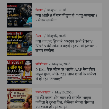
विज्ञान
/
May 20, 2026
क्या अंतरिक्ष में सच में छुपा है “धातु-खजाना”?
- संजय सक्सेना
विज्ञान
/
May 18, 2026
क्या चांद पर छिपा है “अदृश्य ऊर्जा ईंधन”?
NASA की खोज ने बढ़ाई रहस्यमयी हलचल -
संजय सक्सेना
पॉलिटिक्स
/
May 14, 2026
NEET पेपर लीक पर भड़के AAP नेता शिव
मोहन गुप्ता, बोले- “22 लाख छात्रों के भविष्य
से हो रहा खिलवाड़”
कला-साहित्य
/
May 10, 2026
माँ की ममता और त्याग को समर्पित भावुक
कविता ने छुआ दिल, लेखिका मेघना वीरवाल
की रचना हो रही सराही