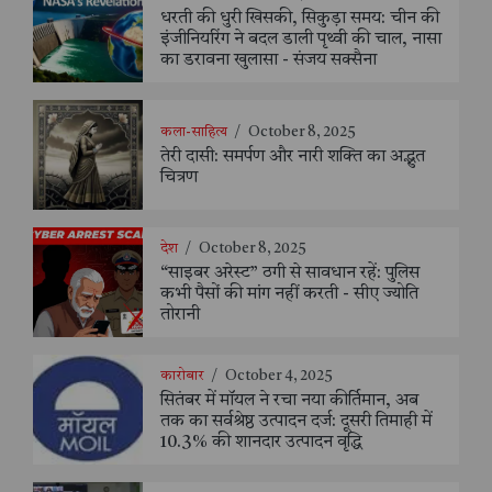
धरती की धुरी खिसकी, सिकुड़ा समय: चीन की
इंजीनियरिंग ने बदल डाली पृथ्वी की चाल, नासा
का डरावना खुलासा - संजय सक्सैना
कला-साहित्य
/
October 8, 2025
तेरी दासी: समर्पण और नारी शक्ति का अद्भुत
चित्रण
देश
/
October 8, 2025
“साइबर अरेस्ट” ठगी से सावधान रहें: पुलिस
कभी पैसों की मांग नहीं करती - सीए ज्योति
तोरानी
कारोबार
/
October 4, 2025
सितंबर में मॉयल ने रचा नया कीर्तिमान, अब
तक का सर्वश्रेष्ठ उत्पादन दर्ज: दूसरी तिमाही में
10.3% की शानदार उत्पादन वृद्धि