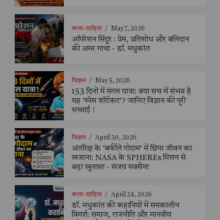
कला-साहित्य
/
May 7, 2026
ऑपरेशन सिंदूर : प्रेम, प्रतिशोध और बलिदान
की अमर गाथा - डॉ. मधुकांत
विज्ञान
/
May 5, 2026
153 दिनों में मंगल यात्रा: क्या सच में संभव है
यह ‘स्पेस शॉर्टकट’? जानिए विज्ञान की पूरी
सच्चाई !
विज्ञान
/
April 30, 2026
अंतरिक्ष के ‘बर्फीले गोदाम’ में छिपा जीवन का
खजाना: NASA के SPHEREx मिशन से
बड़ा खुलासा - संजय सक्सैना
कला-साहित्य
/
April 24, 2026
डॉ. मधुकांत की कहानियों में समकालीन
विमर्श: समाज, राजनीति और मानवीय