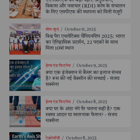
एएनआरएफ की बड़ी पहल: अनुसंधान,
विकास और नवाचार (RDI) कोष के संचालन
के लिए एसपीएफ की स्थापना को मिली मंज़ूरी
खेल-कूद
/
October 11, 2025
विश्व पैरा एथलेटिक्स चैंपियनशिप 2025: भारत
का ऐतिहासिक प्रदर्शन, 22 पदकों के साथ
मिला 10वां स्थान
हेल्थ एंड फिटनेस
/
October 9, 2025
क्या एक इंजेक्शन से कैंसर का इलाज संभव
है? रूस की नई वैक्सीन की सच्चाई - संजय
सक्सेना
हेल्थ एंड फिटनेस
/
October 8, 2025
क्या घर के अंदर नंगे पैर चलना सही है? एक
स्वस्थ आदत या खतरनाक फैशन? - संजय
सक्सैना
टेक्नोलॉजी
/
October 8, 2025