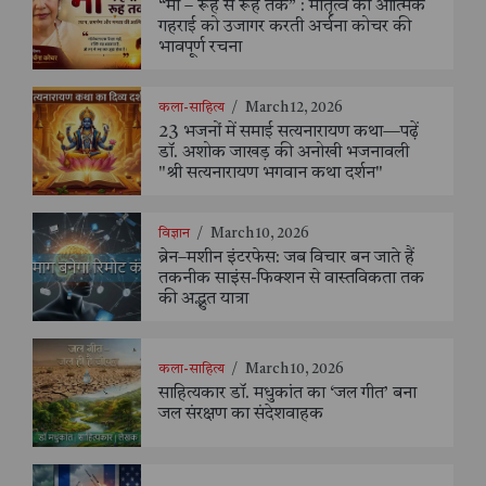
“माँ – रूह से रूह तक” : मातृत्व की आत्मिक
गहराई को उजागर करती अर्चना कोचर की
भावपूर्ण रचना
कला-साहित्य
/
March 12, 2026
23 भजनों में समाई सत्यनारायण कथा—पढ़ें
डॉ. अशोक जाखड़ की अनोखी भजनावली
"श्री सत्यनारायण भगवान कथा दर्शन"
विज्ञान
/
March 10, 2026
ब्रेन–मशीन इंटरफेस: जब विचार बन जाते हैं
तकनीक साइंस-फिक्शन से वास्तविकता तक
की अद्भुत यात्रा
कला-साहित्य
/
March 10, 2026
साहित्यकार डॉ. मधुकांत का ‘जल गीत’ बना
जल संरक्षण का संदेशवाहक