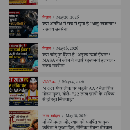
विज्ञान
/
May 20, 2026
क्या अंतरिक्ष में सच में छुपा है “धातु-खजाना”?
- संजय सक्सेना
विज्ञान
/
May 18, 2026
क्या चांद पर छिपा है “अदृश्य ऊर्जा ईंधन”?
NASA की खोज ने बढ़ाई रहस्यमयी हलचल -
संजय सक्सेना
पॉलिटिक्स
/
May 14, 2026
NEET पेपर लीक पर भड़के AAP नेता शिव
मोहन गुप्ता, बोले- “22 लाख छात्रों के भविष्य
से हो रहा खिलवाड़”
कला-साहित्य
/
May 10, 2026
माँ की ममता और त्याग को समर्पित भावुक
कविता ने छुआ दिल, लेखिका मेघना वीरवाल