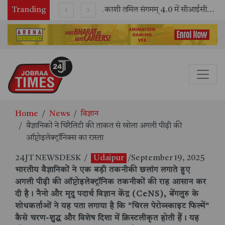
Tranding
भारतीय रेलवे ने 11 वर्षों में 42,600 से अधिक एलएचबी कोचों का निर्माण कर आधुनिक रेल यात्रा को और सुरक्षित बनाया
काशी तमिल संगमम् 4.0 में सीआईसीटी का स्टॉल बना तमिल भाषा और संस्कृति का केंद्र, ‘तमिल करकलाम’ से सीखना हुआ सरल
Home
News
विज्ञान
वैज्ञानिकों ने चिरैलिटी की ताकत से खोला अगली पीढ़ी की
ऑप्टोइलेक्ट्रॉनिक्स का रास्ता
24JT NEWSDESK
/
Udaipur
/September 19, 2025
भारतीय वैज्ञानिकों ने एक बड़ी तकनीकी छलांग लगाते हुए
अगली पीढ़ी की ऑप्टोइलेक्ट्रॉनिक तकनीकों की राह आसान कर
दी है। नैनो और मृदु पदार्थ विज्ञान केंद्र (CeNS), बेंगलुरु के
शोधकर्ताओं ने यह पता लगाया है कि "चिरल पेरोव्स्काइट फिल्में"
कैसे चरण-शुद्ध और विशेष दिशा में क्रिस्टलीकृत होती हैं। यह