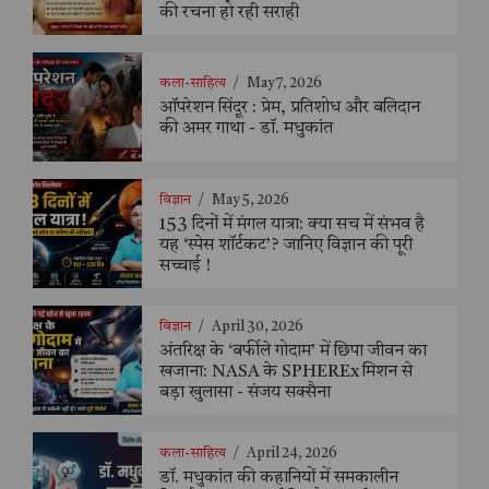
की रचना हो रही सराही
कला-साहित्य
/
May 7, 2026
ऑपरेशन सिंदूर : प्रेम, प्रतिशोध और बलिदान
की अमर गाथा - डॉ. मधुकांत
विज्ञान
/
May 5, 2026
153 दिनों में मंगल यात्रा: क्या सच में संभव है
यह ‘स्पेस शॉर्टकट’? जानिए विज्ञान की पूरी
सच्चाई !
विज्ञान
/
April 30, 2026
अंतरिक्ष के ‘बर्फीले गोदाम’ में छिपा जीवन का
खजाना: NASA के SPHEREx मिशन से
बड़ा खुलासा - संजय सक्सैना
कला-साहित्य
/
April 24, 2026
डॉ. मधुकांत की कहानियों में समकालीन