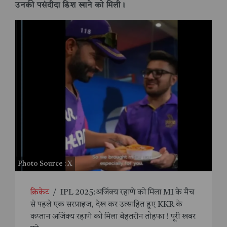
उनकी पसंदीदा डिश खाने को मिली।
Photo Source : X
क्रिकेट
/
IPL 2025:अजिंक्य रहाणे को मिला MI के मैच
से पहले एक सरप्राइज, देख कर उत्साहित हुए KKR के
कप्तान अजिंक्य रहाणे को मिला बेहतरीन तोहफा ! पूरी खबर