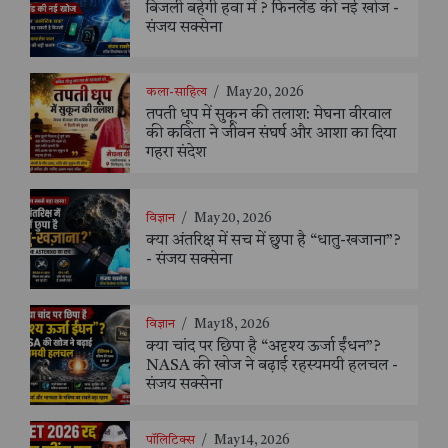
बिजली बहेगी हवा में ? फिनलैंड की नई खोज -
संजय सक्सेना
कला-साहित्य
/
May 20, 2026
तपती धूप में सुकून की तलाश: मेघना वीरवाल
की कविता ने जीवन संघर्ष और आशा का दिया
गहरा संदेश
विज्ञान
/
May 20, 2026
क्या अंतरिक्ष में सच में छुपा है “धातु-खजाना”?
- संजय सक्सेना
विज्ञान
/
May 18, 2026
क्या चांद पर छिपा है “अदृश्य ऊर्जा ईंधन”?
NASA की खोज ने बढ़ाई रहस्यमयी हलचल -
संजय सक्सेना
पॉलिटिक्स
/
May 14, 2026