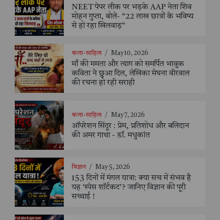
NEET पेपर लीक पर भड़के AAP नेता शिव
मोहन गुप्ता, बोले- “22 लाख छात्रों के भविष्य
से हो रहा खिलवाड़”
कला-साहित्य
/
May 10, 2026
माँ की ममता और त्याग को समर्पित भावुक
कविता ने छुआ दिल, लेखिका मेघना वीरवाल
की रचना हो रही सराही
कला-साहित्य
/
May 7, 2026
ऑपरेशन सिंदूर : प्रेम, प्रतिशोध और बलिदान
की अमर गाथा - डॉ. मधुकांत
विज्ञान
/
May 5, 2026
153 दिनों में मंगल यात्रा: क्या सच में संभव है
यह ‘स्पेस शॉर्टकट’? जानिए विज्ञान की पूरी
सच्चाई !