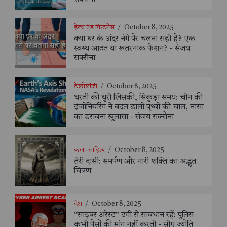
हेल्थ एंड फिटनेस
/
October 8, 2025
क्या घर के अंदर नंगे पैर चलना सही है? एक
स्वस्थ आदत या खतरनाक फैशन? - संजय
सक्सैना
टेक्नोलॉजी
/
October 8, 2025
धरती की धुरी खिसकी, सिकुड़ा समय: चीन की
इंजीनियरिंग ने बदल डाली पृथ्वी की चाल, नासा
का डरावना खुलासा - संजय सक्सैना
कला-साहित्य
/
October 8, 2025
तेरी दासी: समर्पण और नारी शक्ति का अद्भुत
चित्रण
देश
/
October 8, 2025
“साइबर अरेस्ट” ठगी से सावधान रहें: पुलिस
कभी पैसों की मांग नहीं करती - सीए ज्योति