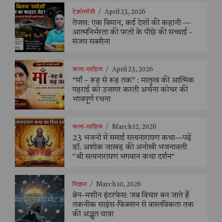
टेक्नोलॉजी
/
April 23, 2026
तेजस: एक विमान, कई देशों की कहानी —
आत्मनिर्भरता की परतों के पीछे की सच्चाई -
संजय सक्सैना
कला-साहित्य
/
April 23, 2026
“माँ – रूह से रूह तक” : मातृत्व की आत्मिक
गहराई को उजागर करती अर्चना कोचर की
भावपूर्ण रचना
कला-साहित्य
/
March 12, 2026
23 भजनों में समाई सत्यनारायण कथा—पढ़ें
डॉ. अशोक जाखड़ की अनोखी भजनावली
"श्री सत्यनारायण भगवान कथा दर्शन"
विज्ञान
/
March 10, 2026
ब्रेन–मशीन इंटरफेस: जब विचार बन जाते हैं
तकनीक साइंस-फिक्शन से वास्तविकता तक
की अद्भुत यात्रा