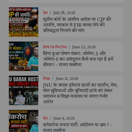
देश
/
July 28, 2026
सुप्रीम कोर्ट के अंतरिम आदेश पर CJP की
आपत्ति, सरकार से FIR वापस लेने की
प्रतिबद्धता निभाने की मांग
हेल्थ एंड फिटनेस
/
June 25, 2026
छिपा हुआ पोषण संकट: ओमेगा-3 और
ओमेगा-6 का असंतुलन कैसे बना रहा है हमें
बीमार? - संजय सक्सैना
शिक्षा
/
June 21, 2026
JNU के बराक हॉस्टल छात्रों का प्रदर्शन, मेस,
खेल सुविधाओं और बुनियादी ढांचे को लेकर
प्रशासन व शिक्षा मंत्रालय पर लगाए गंभीर
आरोप
देश
/
June 9, 2026
कॉकरोच जनता पार्टी: आंदोलन या भ्रम ? -
संजय सक्सैना