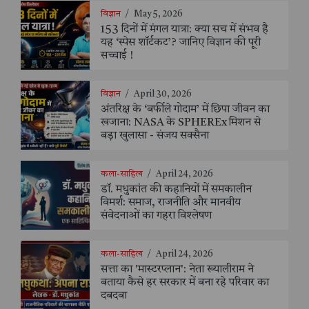
विज्ञान
/
May 5, 2026
153 दिनों में मंगल यात्रा: क्या सच में संभव है
यह ‘स्पेस शॉर्टकट’? जानिए विज्ञान की पूरी
सच्चाई !
विज्ञान
/
April 30, 2026
अंतरिक्ष के ‘बर्फीले गोदाम’ में छिपा जीवन का
खजाना: NASA के SPHEREx मिशन से
बड़ा खुलासा - संजय सक्सैना
कला-साहित्य
/
April 24, 2026
डॉ. मधुकांत की कहानियों में समकालीन
विमर्श: समाज, राजनीति और मानवीय
संवेदनाओं का गहरा विश्लेषण
कला-साहित्य
/
April 24, 2026
सत्ता का 'मास्टरप्लान': नेता ख्यालीराम ने
बताया कैसे हर सरकार में बना रहे परिवार का
दबदबा