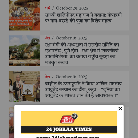
धर्म
/
October 29, 2025
साध्वी शालिनीनंद महाराज ने बताया: गोपाष्टमी
पर गाय-बछड़े की पूजा का विशेष महत्व
देश
/
October 16, 2025
रक्षा मंत्री की अध्यक्षता में संसदीय समिति का
एआरडीई, पुणे दौरा | रक्षा क्षेत्र में ‘तकनीकी
आत्मनिर्भरता’ को बताया राष्ट्रीय सुरक्षा का
मजबूत कवच
देश
/
October 16, 2025
ब्राज़ील के उपराष्ट्रपति ने किया अखिल भारतीय
आयुर्वेद संस्थान का दौरा, कहा – “दुनिया को
आयुर्वेद के शाश्वत ज्ञान की है आवश्यकता”
×
देश
/
October 16, 2025
राष्ट्रपति भवन में संयुक्त राष्ट्र सैन्य प्रमुखों की
भव्य मेज़बानी, राष्ट्रपति मुर्मु ने कहा - "शांति
ऐसा बीज बने, जिससे दुनिया को सुरक्षित
बचपन और सौहार्दपूर्ण समाज मिले"