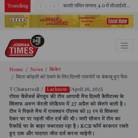
Tranding
भारतीय रेलवे ने 11 वर्षों में 42,600 से अधिक एलएचबी कोचों का निर्माण कर आधुनिक रेल यात्रा को और सुरक्षित बनाया
काशी तमिल संगमम् 4.0 में सीआईसीटी का स्टॉल बना तमिल भाषा और संस्कृति का केंद्र, ‘तमिल करकलाम’ से सीखना हुआ सरल
Home
News
क्रिकेट
विराट कोहली को देखने के लिए दिल्ली एयरपोर्ट पर बेकाबू हुए फैंस
T Chaturvedi
/
Lacknow
/April 26, 2025
रॉयल चैलेंजर्स बेंगलुरु की टीम आगामी मैच दिल्ली कैपिटल्स के
खिलाफ अरुण जेटली स्टेडियम में 27 अप्रैल को खेलने वाली है।
टीम ने पिछले मैच में राजस्थान रॉयल्स को 11 रन से शिकस्त
देकर घर पर पहली जीत दर्ज की थी। जारी सीजन में टीम का
रिकॉर्ड घर के बाहर जबरदस्त रहा है। RCB फॉर्म बरकरार रखते
हुए एक और यादगार जीत दर्ज करना चाहेगी।