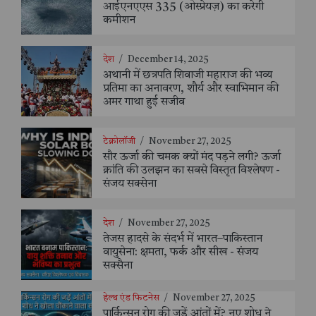
आईएनएएस 335 (ओस्प्रेयज़) का करेगी
कमीशन
देश
/
December 14, 2025
अथानी में छत्रपति शिवाजी महाराज की भव्य
प्रतिमा का अनावरण, शौर्य और स्वाभिमान की
अमर गाथा हुई सजीव
टेक्नोलॉजी
/
November 27, 2025
सौर ऊर्जा की चमक क्यों मंद पड़ने लगी? ऊर्जा
क्रांति की उलझन का सबसे विस्तृत विश्लेषण -
संजय सक्सेना
देश
/
November 27, 2025
तेजस हादसे के संदर्भ में भारत–पाकिस्तान
वायुसेना: क्षमता, फर्क और सीख - संजय
सक्सैना
हेल्थ एंड फिटनेस
/
November 27, 2025
पार्किन्सन रोग की जड़ें आंतों में? नए शोध ने