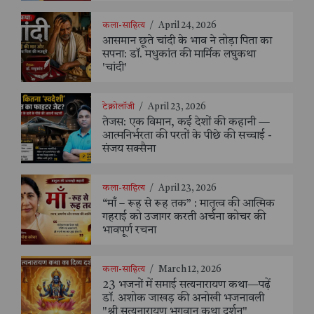
कला-साहित्य
/
April 24, 2026
आसमान छूते चांदी के भाव ने तोड़ा पिता का
सपना: डॉ. मधुकांत की मार्मिक लघुकथा
'चांदी'
टेक्नोलॉजी
/
April 23, 2026
तेजस: एक विमान, कई देशों की कहानी —
आत्मनिर्भरता की परतों के पीछे की सच्चाई -
संजय सक्सैना
कला-साहित्य
/
April 23, 2026
“माँ – रूह से रूह तक” : मातृत्व की आत्मिक
गहराई को उजागर करती अर्चना कोचर की
भावपूर्ण रचना
कला-साहित्य
/
March 12, 2026
23 भजनों में समाई सत्यनारायण कथा—पढ़ें
डॉ. अशोक जाखड़ की अनोखी भजनावली
"श्री सत्यनारायण भगवान कथा दर्शन"