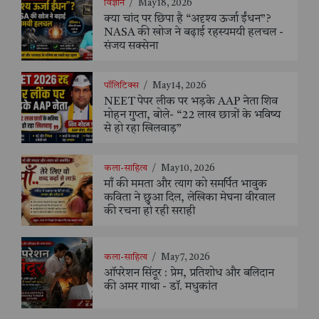
विज्ञान
/
May 18, 2026
क्या चांद पर छिपा है “अदृश्य ऊर्जा ईंधन”?
NASA की खोज ने बढ़ाई रहस्यमयी हलचल -
संजय सक्सेना
पॉलिटिक्स
/
May 14, 2026
NEET पेपर लीक पर भड़के AAP नेता शिव
मोहन गुप्ता, बोले- “22 लाख छात्रों के भविष्य
से हो रहा खिलवाड़”
कला-साहित्य
/
May 10, 2026
माँ की ममता और त्याग को समर्पित भावुक
कविता ने छुआ दिल, लेखिका मेघना वीरवाल
की रचना हो रही सराही
कला-साहित्य
/
May 7, 2026
ऑपरेशन सिंदूर : प्रेम, प्रतिशोध और बलिदान
की अमर गाथा - डॉ. मधुकांत