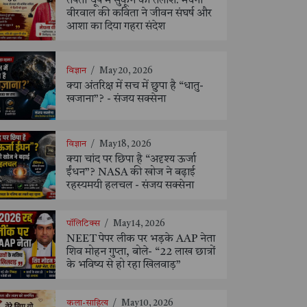
तपती धूप में सुकून की तलाश: मेघना
वीरवाल की कविता ने जीवन संघर्ष और
आशा का दिया गहरा संदेश
विज्ञान
/
May 20, 2026
क्या अंतरिक्ष में सच में छुपा है “धातु-
खजाना”? - संजय सक्सेना
विज्ञान
/
May 18, 2026
क्या चांद पर छिपा है “अदृश्य ऊर्जा
ईंधन”? NASA की खोज ने बढ़ाई
रहस्यमयी हलचल - संजय सक्सेना
पॉलिटिक्स
/
May 14, 2026
NEET पेपर लीक पर भड़के AAP नेता
शिव मोहन गुप्ता, बोले- “22 लाख छात्रों
के भविष्य से हो रहा खिलवाड़”
कला-साहित्य
/
May 10, 2026