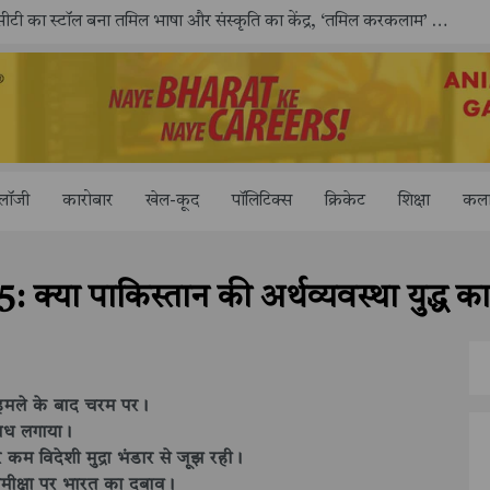
काशी तमिल संगमम् 4.0 में सीआईसीटी का स्टॉल बना तमिल भाषा और संस्कृति का केंद्र, ‘तमिल करकलाम’ से सीखना हुआ सरल
ोलॉजी
कारोबार
खेल-कूद
पॉलिटिक्स
क्रिकेट
शिक्षा
कला
 क्या पाकिस्तान की अर्थव्यवस्था युद्ध
हमले के बाद चरम पर।
बंध लगाया।
 कम विदेशी मुद्रा भंडार से जूझ रही।
क्षा पर भारत का दबाव।