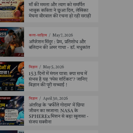
माँ की ममता और त्याग को समर्पित
भावुक कविता ने छुआ दिल, लेखिका
मेघना वीरवाल की रचना हो रही सराही
कला-साहित्य
/
May 7, 2026
ऑपरेशन सिंदूर : प्रेम, प्रतिशोध और
बलिदान की अमर गाथा - डॉ. मधुकांत
विज्ञान
/
May 5, 2026
153 दिनों में मंगल यात्रा: क्या सच में
संभव है यह ‘स्पेस शॉर्टकट’? जानिए
विज्ञान की पूरी सच्चाई !
विज्ञान
/
April 30, 2026
अंतरिक्ष के ‘बर्फीले गोदाम’ में छिपा
जीवन का खजाना: NASA के
SPHEREx मिशन से बड़ा खुलासा -
संजय सक्सैना