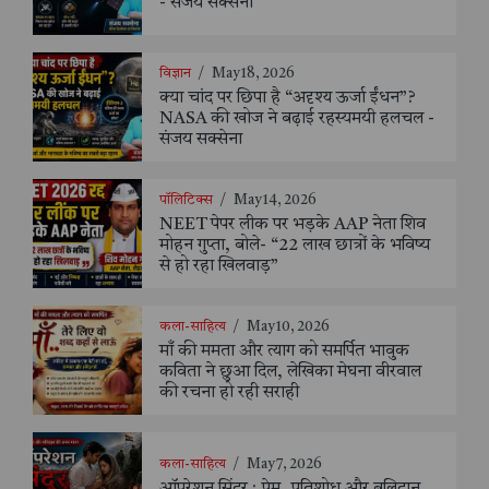
- संजय सक्सेना
विज्ञान
/
May 18, 2026
क्या चांद पर छिपा है “अदृश्य ऊर्जा ईंधन”?
NASA की खोज ने बढ़ाई रहस्यमयी हलचल -
संजय सक्सेना
पॉलिटिक्स
/
May 14, 2026
NEET पेपर लीक पर भड़के AAP नेता शिव
मोहन गुप्ता, बोले- “22 लाख छात्रों के भविष्य
से हो रहा खिलवाड़”
कला-साहित्य
/
May 10, 2026
माँ की ममता और त्याग को समर्पित भावुक
कविता ने छुआ दिल, लेखिका मेघना वीरवाल
की रचना हो रही सराही
कला-साहित्य
/
May 7, 2026
ऑपरेशन सिंदूर : प्रेम, प्रतिशोध और बलिदान