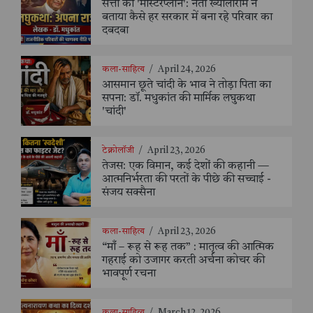
सत्ता का 'मास्टरप्लान': नेता ख्यालीराम ने
बताया कैसे हर सरकार में बना रहे परिवार का
दबदबा
कला-साहित्य
/
April 24, 2026
आसमान छूते चांदी के भाव ने तोड़ा पिता का
सपना: डॉ. मधुकांत की मार्मिक लघुकथा
'चांदी'
टेक्नोलॉजी
/
April 23, 2026
तेजस: एक विमान, कई देशों की कहानी —
आत्मनिर्भरता की परतों के पीछे की सच्चाई -
संजय सक्सैना
कला-साहित्य
/
April 23, 2026
“माँ – रूह से रूह तक” : मातृत्व की आत्मिक
गहराई को उजागर करती अर्चना कोचर की
भावपूर्ण रचना
कला-साहित्य
/
March 12, 2026