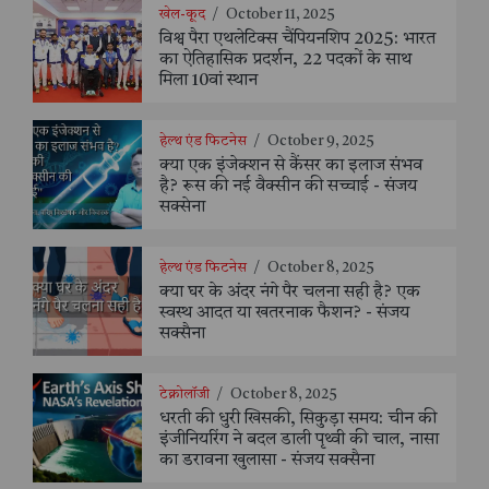
खेल-कूद
/
October 11, 2025
विश्व पैरा एथलेटिक्स चैंपियनशिप 2025: भारत
का ऐतिहासिक प्रदर्शन, 22 पदकों के साथ
मिला 10वां स्थान
हेल्थ एंड फिटनेस
/
October 9, 2025
क्या एक इंजेक्शन से कैंसर का इलाज संभव
है? रूस की नई वैक्सीन की सच्चाई - संजय
सक्सेना
हेल्थ एंड फिटनेस
/
October 8, 2025
क्या घर के अंदर नंगे पैर चलना सही है? एक
स्वस्थ आदत या खतरनाक फैशन? - संजय
सक्सैना
टेक्नोलॉजी
/
October 8, 2025
धरती की धुरी खिसकी, सिकुड़ा समय: चीन की
इंजीनियरिंग ने बदल डाली पृथ्वी की चाल, नासा
का डरावना खुलासा - संजय सक्सैना