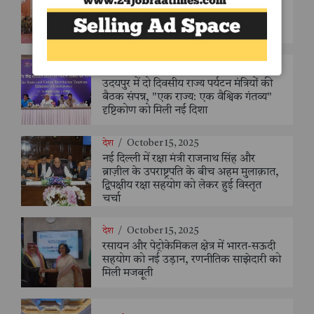
भव्य मेज़बानी, राष्ट्रपति मुर्मु ने कहा - "शांति
ऐसा बीज बने, जिससे दुनिया को सुरक्षित
बचपन और सौहार्दपूर्ण समाज मिले"
देश
/
October 15, 2025
उदयपुर में दो दिवसीय राज्य पर्यटन मंत्रियों की
बैठक संपन्न, "एक राज्य: एक वैश्विक गंतव्य"
दृष्टिकोण को मिली नई दिशा
देश
/
October 15, 2025
नई दिल्ली में रक्षा मंत्री राजनाथ सिंह और
ब्राज़ील के उपराष्ट्रपति के बीच अहम मुलाक़ात,
द्विपक्षीय रक्षा सहयोग को लेकर हुई विस्तृत
चर्चा
देश
/
October 15, 2025
रसायन और पेट्रोकेमिकल क्षेत्र में भारत-सऊदी
सहयोग को नई उड़ान, रणनीतिक साझेदारी को
मिली मजबूती