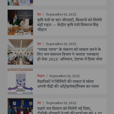
देश
/
September 19, 2025
कृषि यंत्रों पर घटा जीएसटी, किसानों को मिलेगी
बड़ी राहत — केंद्रीय कृषि मंत्री शिवराज सिंह
चौहान
देश
/
September 19, 2025
"स्वच्छ भारत" के संकल्प को साकार करने के
लिए जल संसाधन विभाग ने चलाया 'स्वच्छता
ही सेवा 2025' अभियान, देशभर में दिखा जोश
विज्ञान
/
September 19, 2025
वैज्ञानिकों ने चिरैलिटी की ताकत से खोला
अगली पीढ़ी की ऑप्टोइलेक्ट्रॉनिक्स का रास्ता
देश
/
September 19, 2025
शहरी जल वितरण को मिलेगी नई दिशा,
टीडीबी-डीएसटी ने पुणे की स्टार्टअप को 4.07