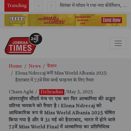
Tranding
काशी तमिल संगमम् 4.0 में सीआईसीटी का स्टॉल बना तमिल भाषा और संस्कृति का केंद्र, ‘तमिल करकलाम’ से सीखना हुआ सरल
सितंबर में मॉयल ने रचा नया कीर्तिमान, अब तक का सर्वश्रेष्ठ उत्पादन दर्ज: दूसरी तिमाही में 10.3% की शानदार उत्पादन वृद्धि
Home
News
फैशन
Elona Ndrecaj बनीं Miss World Albania 2025:
हैदराबाद में 72वें मिस वर्ल्ड फाइनल के लिए तैयार
Charu Aghi
/
Dehradun
/May 3, 2025
अंतरराष्ट्रीय सौंदर्य मंच पर एक बार फिर अल्बानिया की अद्भुत
प्रतिभा चमकने को तैयार है।
Elona Ndrecaj
को
आधिकारिक रूप से
Miss World Albania 2025
घोषित
किया गया है और वे 31 मई को हैदराबाद, भारत में होने वाले
72वें
Miss World Final
में अल्बानिया का प्रतिनिधित्व