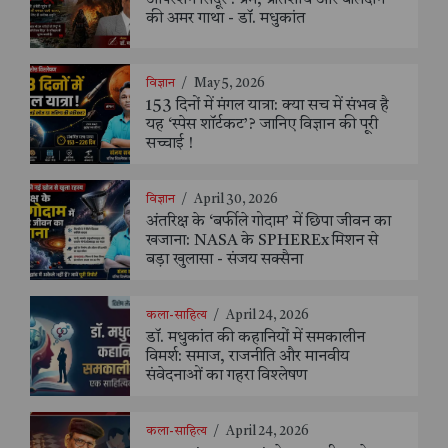
की अमर गाथा - डॉ. मधुकांत
विज्ञान
/
May 5, 2026
153 दिनों में मंगल यात्रा: क्या सच में संभव है
यह ‘स्पेस शॉर्टकट’? जानिए विज्ञान की पूरी
सच्चाई !
विज्ञान
/
April 30, 2026
अंतरिक्ष के ‘बर्फीले गोदाम’ में छिपा जीवन का
खजाना: NASA के SPHEREx मिशन से
बड़ा खुलासा - संजय सक्सैना
कला-साहित्य
/
April 24, 2026
डॉ. मधुकांत की कहानियों में समकालीन
विमर्श: समाज, राजनीति और मानवीय
संवेदनाओं का गहरा विश्लेषण
कला-साहित्य
/
April 24, 2026