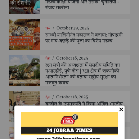
महत्वाकांक्षी योजना और उसकी चुनौतियाँ -
संजय सक्सैना
धर्म
/
October 29, 2025
साध्वी शालिनीनंद महाराज ने बताया: गोपाष्टमी
पर गाय-बछड़े की पूजा का विशेष महत्व
देश
/
October 16, 2025
रक्षा मंत्री की अध्यक्षता में संसदीय समिति का
एआरडीई, पुणे दौरा | रक्षा क्षेत्र में ‘तकनीकी
आत्मनिर्भरता’ को बताया राष्ट्रीय सुरक्षा का
मजबूत कवच
देश
/
October 16, 2025
ब्राज़ील के उपराष्ट्रपति ने किया अखिल भारतीय
×
आयुर्वेद संस्थान का दौरा, कहा – “दुनिया को
आयुर्वेद के शाश्वत ज्ञान की है आवश्यकता”
देश
/
October 16, 2025
राष्ट्रपति भवन में संयुक्त राष्ट्र सैन्य प्रमुखों की