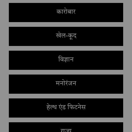
कारोबार
खेल-कूद
विज्ञान
मनोरंजन
हेल्थ एंड फिटनेस
राज्य