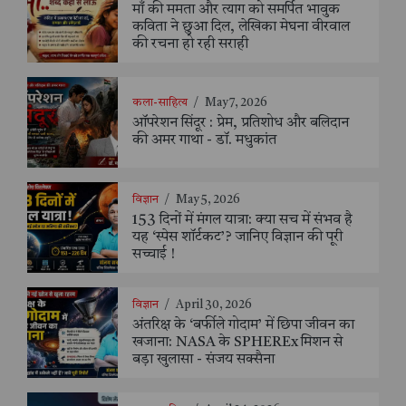
माँ की ममता और त्याग को समर्पित भावुक
कविता ने छुआ दिल, लेखिका मेघना वीरवाल
की रचना हो रही सराही
कला-साहित्य
/
May 7, 2026
ऑपरेशन सिंदूर : प्रेम, प्रतिशोध और बलिदान
की अमर गाथा - डॉ. मधुकांत
विज्ञान
/
May 5, 2026
153 दिनों में मंगल यात्रा: क्या सच में संभव है
यह ‘स्पेस शॉर्टकट’? जानिए विज्ञान की पूरी
सच्चाई !
विज्ञान
/
April 30, 2026
अंतरिक्ष के ‘बर्फीले गोदाम’ में छिपा जीवन का
खजाना: NASA के SPHEREx मिशन से
बड़ा खुलासा - संजय सक्सैना