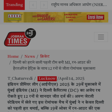
Tranding
सितंबर में मॉयल ने रचा नया कीर्तिमान, अब तक का सर्वश्रेष्ठ उत्पादन दर्ज: दूसरी तिमाही में 10.3% की शानदार उत्पादन वृद्धि
राष्ट्रीय मानव अधिकार आयोग (NHRC) के ऑनलाइन इंटर्नशिप कार्यक्रम का समापन, 21 राज्यों के छात्रों ने किया सफलतापूर्वक पूर्ण
Home
News
क्रिकेट
दिल्ली को हराने वाली पहली टीम बनी MI, रन-आउट की
हैरतअंगेज हैट्रिक के साथ 12 रनों से जीता रोमांचक मुकाबला
T_Chaturvedi
/
Lucknow
/April 14, 2025
इंडियन प्रीमियर लीग (आईपीएल) 2025 के 29वें मुकाबले में
मुंबई इंडियंस (MI) ने दिल्ली कैपिटल्स (DC) का अजेय रथ
रोकते हुए 12 रनों से शानदार जीत दर्ज की। अरुण जेटली
स्टेडियम में खेले गए इस रोमांचक मैच में मुंबई ने न केवल दिल्ली
को पहली हार थमाई, बल्कि 19वें ओवर में रन-आउट की एक