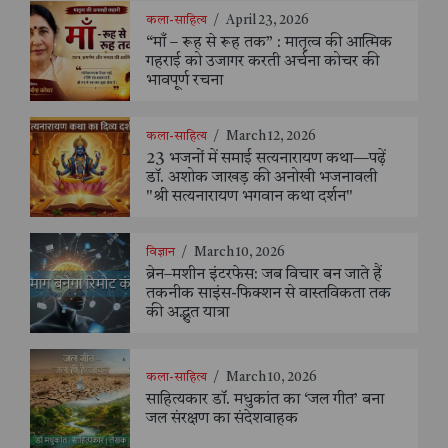
कला-साहित्य
/
April 23, 2026
“माँ – रूह से रूह तक” : मातृत्व की आत्मिक
गहराई को उजागर करती अर्चना कोचर की
भावपूर्ण रचना
कला-साहित्य
/
March 12, 2026
23 भजनों में समाई सत्यनारायण कथा—पढ़ें
डॉ. अशोक जाखड़ की अनोखी भजनावली
"श्री सत्यनारायण भगवान कथा दर्शन"
विज्ञान
/
March 10, 2026
ब्रेन–मशीन इंटरफेस: जब विचार बन जाते हैं
तकनीक साइंस-फिक्शन से वास्तविकता तक
की अद्भुत यात्रा
कला-साहित्य
/
March 10, 2026
साहित्यकार डॉ. मधुकांत का ‘जल गीत’ बना
जल संरक्षण का संदेशवाहक