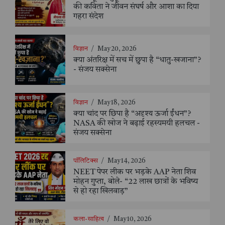
की कविता ने जीवन संघर्ष और आशा का दिया
गहरा संदेश
विज्ञान
/
May 20, 2026
क्या अंतरिक्ष में सच में छुपा है “धातु-खजाना”?
- संजय सक्सेना
विज्ञान
/
May 18, 2026
क्या चांद पर छिपा है “अदृश्य ऊर्जा ईंधन”?
NASA की खोज ने बढ़ाई रहस्यमयी हलचल -
संजय सक्सेना
पॉलिटिक्स
/
May 14, 2026
NEET पेपर लीक पर भड़के AAP नेता शिव
मोहन गुप्ता, बोले- “22 लाख छात्रों के भविष्य
से हो रहा खिलवाड़”
कला-साहित्य
/
May 10, 2026