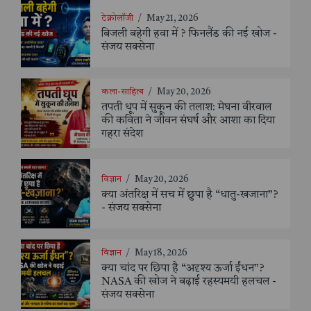
टेक्नोलॉजी
/
May 21, 2026
बिजली बहेगी हवा में ? फिनलैंड की नई खोज -
संजय सक्सेना
कला-साहित्य
/
May 20, 2026
तपती धूप में सुकून की तलाश: मेघना वीरवाल
की कविता ने जीवन संघर्ष और आशा का दिया
गहरा संदेश
विज्ञान
/
May 20, 2026
क्या अंतरिक्ष में सच में छुपा है “धातु-खजाना”?
- संजय सक्सेना
विज्ञान
/
May 18, 2026
क्या चांद पर छिपा है “अदृश्य ऊर्जा ईंधन”?
NASA की खोज ने बढ़ाई रहस्यमयी हलचल -
संजय सक्सेना