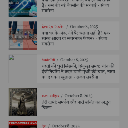
क्या एक इंजेक्शन से कैंसर का इलाज संभव
है? रूस की नई वैक्सीन की सच्चाई - संजय
सक्सेना
हेल्थ एंड फिटनेस
/
October 8, 2025
क्या घर के अंदर नंगे पैर चलना सही है? एक
स्वस्थ आदत या खतरनाक फैशन? - संजय
सक्सैना
टेक्नोलॉजी
/
October 8, 2025
धरती की धुरी खिसकी, सिकुड़ा समय: चीन की
इंजीनियरिंग ने बदल डाली पृथ्वी की चाल, नासा
का डरावना खुलासा - संजय सक्सैना
कला-साहित्य
/
October 8, 2025
तेरी दासी: समर्पण और नारी शक्ति का अद्भुत
चित्रण
देश
/
October 8, 2025