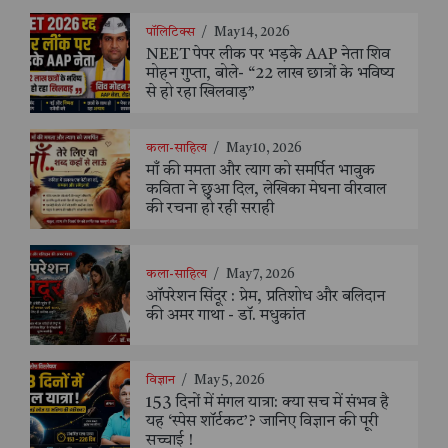
पॉलिटिक्स
/
May 14, 2026
NEET पेपर लीक पर भड़के AAP नेता शिव
मोहन गुप्ता, बोले- “22 लाख छात्रों के भविष्य
से हो रहा खिलवाड़”
कला-साहित्य
/
May 10, 2026
माँ की ममता और त्याग को समर्पित भावुक
कविता ने छुआ दिल, लेखिका मेघना वीरवाल
की रचना हो रही सराही
कला-साहित्य
/
May 7, 2026
ऑपरेशन सिंदूर : प्रेम, प्रतिशोध और बलिदान
की अमर गाथा - डॉ. मधुकांत
विज्ञान
/
May 5, 2026
153 दिनों में मंगल यात्रा: क्या सच में संभव है
यह ‘स्पेस शॉर्टकट’? जानिए विज्ञान की पूरी
सच्चाई !