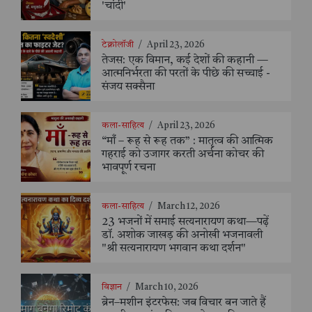
'चांदी'
टेक्नोलॉजी
/
April 23, 2026
तेजस: एक विमान, कई देशों की कहानी —
आत्मनिर्भरता की परतों के पीछे की सच्चाई -
संजय सक्सैना
कला-साहित्य
/
April 23, 2026
“माँ – रूह से रूह तक” : मातृत्व की आत्मिक
गहराई को उजागर करती अर्चना कोचर की
भावपूर्ण रचना
कला-साहित्य
/
March 12, 2026
23 भजनों में समाई सत्यनारायण कथा—पढ़ें
डॉ. अशोक जाखड़ की अनोखी भजनावली
"श्री सत्यनारायण भगवान कथा दर्शन"
विज्ञान
/
March 10, 2026
ब्रेन–मशीन इंटरफेस: जब विचार बन जाते हैं