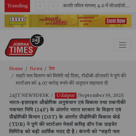
Tranding
भारतीय रेलवे ने 11 वर्षों में 42,600 से अधिक एलएचबी कोचों का निर्माण कर आधुनिक रेल यात्रा को और सुरक्षित बनाया
काशी तमिल संगमम् 4.0 में सीआईसीटी का स्टॉल बना तमिल भाषा और संस्कृति का केंद्र, ‘तमिल करकलाम’ से सीखना हुआ सरल
Home
News
देश
शहरी जल वितरण को मिलेगी नई दिशा, टीडीबी-डीएसटी ने पुणे की
स्टार्टअप को 4.07 करोड़ रुपये की अनुदान सहायता दी
24JT NEWSDESK
/
Udaipur
/September 19, 2025
भारत-इज़राइल औद्योगिक अनुसंधान एवं विकास तथा तकनीकी
नवाचार निधि (I4F) के अंतर्गत भारत सरकार के विज्ञान एवं
प्रौद्योगिकी विभाग (DST) के अंतर्गत प्रौद्योगिकी विकास बोर्ड
(TDB) ने पुणे की स्टार्टअप मेसर्स कपिह डीप टेक प्राइवेट
लिमिटेड को बड़ी आर्थिक मदद दी है। कंपनी को “शहरी जल