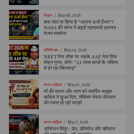
विज्ञान
/
May 18, 2026
क्या चांद पर छिपा है “अदृश्य ऊर्जा ईंधन”?
NASA की खोज ने बढ़ाई रहस्यमयी हलचल -
संजय सक्सेना
पॉलिटिक्स
/
May 14, 2026
NEET पेपर लीक पर भड़के AAP नेता शिव
मोहन गुप्ता, बोले- “22 लाख छात्रों के भविष्य
से हो रहा खिलवाड़”
कला-साहित्य
/
May 10, 2026
माँ की ममता और त्याग को समर्पित भावुक
कविता ने छुआ दिल, लेखिका मेघना वीरवाल
की रचना हो रही सराही
कला-साहित्य
/
May 7, 2026
ऑपरेशन सिंदूर : प्रेम, प्रतिशोध और बलिदान