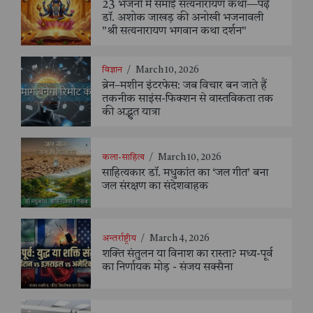
23 भजनों में समाई सत्यनारायण कथा—पढ़ें
डॉ. अशोक जाखड़ की अनोखी भजनावली
"श्री सत्यनारायण भगवान कथा दर्शन"
विज्ञान
/
March 10, 2026
ब्रेन–मशीन इंटरफेस: जब विचार बन जाते हैं
तकनीक साइंस-फिक्शन से वास्तविकता तक
की अद्भुत यात्रा
कला-साहित्य
/
March 10, 2026
साहित्यकार डॉ. मधुकांत का ‘जल गीत’ बना
जल संरक्षण का संदेशवाहक
अन्तर्राष्ट्रीय
/
March 4, 2026
शक्ति संतुलन या विनाश का रास्ता? मध्य-पूर्व
का निर्णायक मोड़ - संजय सक्सैना