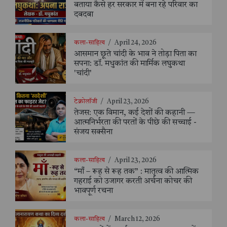
बताया कैसे हर सरकार में बना रहे परिवार का
दबदबा
कला-साहित्य
/
April 24, 2026
आसमान छूते चांदी के भाव ने तोड़ा पिता का
सपना: डॉ. मधुकांत की मार्मिक लघुकथा
'चांदी'
टेक्नोलॉजी
/
April 23, 2026
तेजस: एक विमान, कई देशों की कहानी —
आत्मनिर्भरता की परतों के पीछे की सच्चाई -
संजय सक्सैना
कला-साहित्य
/
April 23, 2026
“माँ – रूह से रूह तक” : मातृत्व की आत्मिक
गहराई को उजागर करती अर्चना कोचर की
भावपूर्ण रचना
कला-साहित्य
/
March 12, 2026