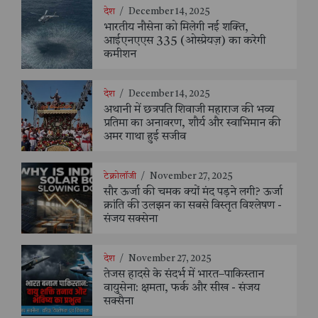
देश
/
December 14, 2025
भारतीय नौसेना को मिलेगी नई शक्ति,
आईएनएएस 335 (ओस्प्रेयज़) का करेगी
कमीशन
देश
/
December 14, 2025
अथानी में छत्रपति शिवाजी महाराज की भव्य
प्रतिमा का अनावरण, शौर्य और स्वाभिमान की
अमर गाथा हुई सजीव
टेक्नोलॉजी
/
November 27, 2025
सौर ऊर्जा की चमक क्यों मंद पड़ने लगी? ऊर्जा
क्रांति की उलझन का सबसे विस्तृत विश्लेषण -
संजय सक्सेना
देश
/
November 27, 2025
तेजस हादसे के संदर्भ में भारत–पाकिस्तान
वायुसेना: क्षमता, फर्क और सीख - संजय
सक्सैना