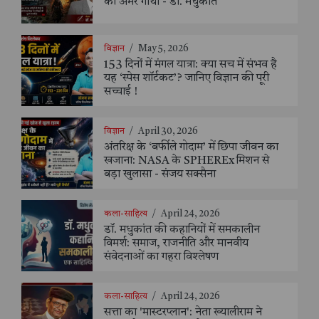
की अमर गाथा - डॉ. मधुकांत
विज्ञान
/
May 5, 2026
153 दिनों में मंगल यात्रा: क्या सच में संभव है
यह ‘स्पेस शॉर्टकट’? जानिए विज्ञान की पूरी
सच्चाई !
विज्ञान
/
April 30, 2026
अंतरिक्ष के ‘बर्फीले गोदाम’ में छिपा जीवन का
खजाना: NASA के SPHEREx मिशन से
बड़ा खुलासा - संजय सक्सैना
कला-साहित्य
/
April 24, 2026
डॉ. मधुकांत की कहानियों में समकालीन
विमर्श: समाज, राजनीति और मानवीय
संवेदनाओं का गहरा विश्लेषण
कला-साहित्य
/
April 24, 2026
सत्ता का 'मास्टरप्लान': नेता ख्यालीराम ने