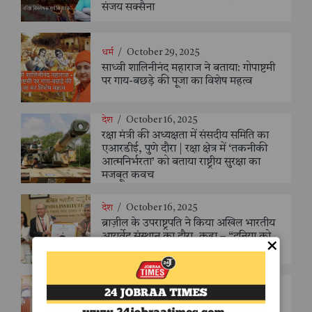
संजय सक्सैना
धर्म
/
October 29, 2025
साध्वी शालिनीनंद महाराज ने बताया: गोपाष्टमी
पर गाय-बछड़े की पूजा का विशेष महत्व
देश
/
October 16, 2025
रक्षा मंत्री की अध्यक्षता में संसदीय समिति का
एआरडीई, पुणे दौरा | रक्षा क्षेत्र में ‘तकनीकी
आत्मनिर्भरता’ को बताया राष्ट्रीय सुरक्षा का
मजबूत कवच
देश
/
October 16, 2025
ब्राज़ील के उपराष्ट्रपति ने किया अखिल भारतीय
आयुर्वेद संस्थान का दौरा, कहा – “दुनिया को
×
आयुर्वेद के शाश्वत ज्ञान की है आवश्यकता”
देश
/
October 16, 2025
राष्ट्रपति भवन में संयुक्त राष्ट्र सैन्य प्रमुखों की
भव्य मेज़बानी, राष्ट्रपति मुर्मु ने कहा - "शांति