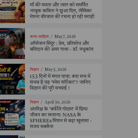
माँ की ममता और त्याग को समर्पित
भावुक कविता ने छुआ दिल, लेखिका
मेघना वीरवाल की रचना हो रही सराही
कला-साहित्य
/
May 7, 2026
ऑपरेशन सिंदूर : प्रेम, प्रतिशोध और
बलिदान की अमर गाथा - डॉ. मधुकांत
विज्ञान
/
May 5, 2026
153 दिनों में मंगल यात्रा: क्या सच में
संभव है यह ‘स्पेस शॉर्टकट’? जानिए
विज्ञान की पूरी सच्चाई !
विज्ञान
/
April 30, 2026
अंतरिक्ष के ‘बर्फीले गोदाम’ में छिपा
जीवन का खजाना: NASA के
SPHEREx मिशन से बड़ा खुलासा -
संजय सक्सैना