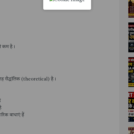
ी कम है।
तरह सैद्धांतिक (theoretical) है।
ै
ै
हारिक बाधाएं हैं