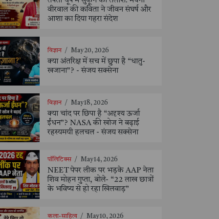
तपती धूप में सुकून की तलाश: मेघना
वीरवाल की कविता ने जीवन संघर्ष और
आशा का दिया गहरा संदेश
विज्ञान
/
May 20, 2026
क्या अंतरिक्ष में सच में छुपा है “धातु-
खजाना”? - संजय सक्सेना
विज्ञान
/
May 18, 2026
क्या चांद पर छिपा है “अदृश्य ऊर्जा
ईंधन”? NASA की खोज ने बढ़ाई
रहस्यमयी हलचल - संजय सक्सेना
पॉलिटिक्स
/
May 14, 2026
NEET पेपर लीक पर भड़के AAP नेता
शिव मोहन गुप्ता, बोले- “22 लाख छात्रों
के भविष्य से हो रहा खिलवाड़”
कला-साहित्य
/
May 10, 2026