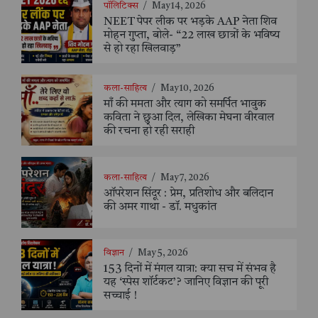
पॉलिटिक्स
/
May 14, 2026
NEET पेपर लीक पर भड़के AAP नेता शिव
मोहन गुप्ता, बोले- “22 लाख छात्रों के भविष्य
से हो रहा खिलवाड़”
कला-साहित्य
/
May 10, 2026
माँ की ममता और त्याग को समर्पित भावुक
कविता ने छुआ दिल, लेखिका मेघना वीरवाल
की रचना हो रही सराही
कला-साहित्य
/
May 7, 2026
ऑपरेशन सिंदूर : प्रेम, प्रतिशोध और बलिदान
की अमर गाथा - डॉ. मधुकांत
विज्ञान
/
May 5, 2026
153 दिनों में मंगल यात्रा: क्या सच में संभव है
यह ‘स्पेस शॉर्टकट’? जानिए विज्ञान की पूरी
सच्चाई !