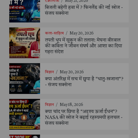
टेक्नोलॉजी
/
May 21, 2026
बिजली बहेगी हवा में ? फिनलैंड की नई खोज -
संजय सक्सेना
कला-साहित्य
/
May 20, 2026
तपती धूप में सुकून की तलाश: मेघना वीरवाल
की कविता ने जीवन संघर्ष और आशा का दिया
गहरा संदेश
विज्ञान
/
May 20, 2026
क्या अंतरिक्ष में सच में छुपा है “धातु-खजाना”?
- संजय सक्सेना
विज्ञान
/
May 18, 2026
क्या चांद पर छिपा है “अदृश्य ऊर्जा ईंधन”?
NASA की खोज ने बढ़ाई रहस्यमयी हलचल -
संजय सक्सेना