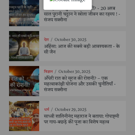
विज्ञान
/
November 8, 2025
क्या हम सचमुच धरती के नहीं? - 20 अरब
साल पुरानी चट्टान ने खोला जीवन का रहस्य ! -
संजय सक्सैना
देश
/
October 30, 2025
अहिंसा: आज की सबसे बड़ी आवश्यकता - के
सी जैन
विज्ञान
/
October 30, 2025
अँधेरी रात को सूरज की रोशनी? – एक
महत्वाकांक्षी योजना और उसकी चुनौतियाँ -
संजय सक्सैना
धर्म
/
October 29, 2025
साध्वी शालिनीनंद महाराज ने बताया: गोपाष्टमी
पर गाय-बछड़े की पूजा का विशेष महत्व