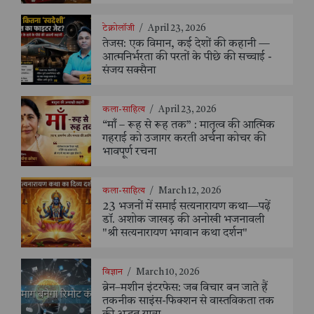
टेक्नोलॉजी
/
April 23, 2026
तेजस: एक विमान, कई देशों की कहानी —
आत्मनिर्भरता की परतों के पीछे की सच्चाई -
संजय सक्सैना
कला-साहित्य
/
April 23, 2026
“माँ – रूह से रूह तक” : मातृत्व की आत्मिक
गहराई को उजागर करती अर्चना कोचर की
भावपूर्ण रचना
कला-साहित्य
/
March 12, 2026
23 भजनों में समाई सत्यनारायण कथा—पढ़ें
डॉ. अशोक जाखड़ की अनोखी भजनावली
"श्री सत्यनारायण भगवान कथा दर्शन"
विज्ञान
/
March 10, 2026
ब्रेन–मशीन इंटरफेस: जब विचार बन जाते हैं
तकनीक साइंस-फिक्शन से वास्तविकता तक