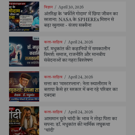
विज्ञान
/
April 30, 2026
अंतरिक्ष के ‘बर्फीले गोदाम’ में छिपा जीवन का
खजाना: NASA के SPHEREx मिशन से
बड़ा खुलासा - संजय सक्सैना
कला-साहित्य
/
April 24, 2026
डॉ. मधुकांत की कहानियों में समकालीन
विमर्श: समाज, राजनीति और मानवीय
संवेदनाओं का गहरा विश्लेषण
कला-साहित्य
/
April 24, 2026
सत्ता का 'मास्टरप्लान': नेता ख्यालीराम ने
बताया कैसे हर सरकार में बना रहे परिवार का
दबदबा
कला-साहित्य
/
April 24, 2026
आसमान छूते चांदी के भाव ने तोड़ा पिता का
सपना: डॉ. मधुकांत की मार्मिक लघुकथा
'चांदी'