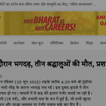
काशी तमिल संगमम् 4.0 में सीआईसीटी का स्टॉल बना तमिल भाषा और संस्कृति का केंद्र, ‘तमिल करकलाम’ से सीखना हुआ सरल
ोलॉजी
कारोबार
खेल-कूद
पॉलिटिक्स
क्रिकेट
शिक्षा
कला
के दौरान भगदड़, तीन श्रद्धालुओं की मौत, प
25
े दौरान रविवार (29 जून 2025) तड़के करीब 4:30 बजे श्री गुंडीचा
ने भारी भीड़ के कारण भगदड़ मच गई। इस दुखद हादसे में तीन
ायल हो गए। घायलों में से छह की हालत गंभीर बताई जा रही है।
ती (78 वर्ष), और प्रभाती दास के रूप में हुई है, जो सभी खुरदा
धन और सुरक्षा व्यवस्था पर गंभीर सवाल खड़े कर दिए हैं।