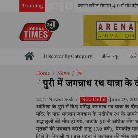
Tranding
भारतीय रेलवे ने 11 वर्षों में 42,600 से अधिक एलएचबी कोचों का निर्माण कर आधुनिक रेल यात्रा को और सुरक्षित बनाया
Discover By Category
ब्रेकिंग न्यूज़
टेक्न
Home
News
देश
पुरी में जगन्नाथ रथ यात्रा 
24JT News Desk
/
New Delhi
/June 29, 20
ओडिशा के पुरी में विश्व प्रसिद्ध जगन्नाथ रथ यात्रा क
मंदिर के पास भगवान जगन्नाथ के नंदीघोष रथ के साम
श्रद्धालुओं की मौत हो गई, जबकि 50 से अधिक लोग घ
मृतकों की पहचान बसंती साहू (36 वर्ष), प्रेमकांत महं
जिले के निवासी थे। इस घटना ने प्रशासन की भीड़ प्रबं