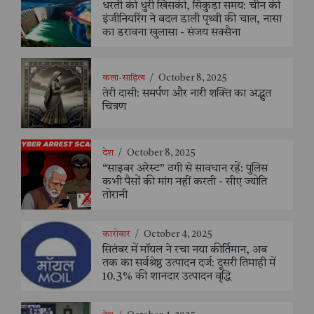
धरती की धुरी खिसकी, सिकुड़ा समय: चीन की
इंजीनियरिंग ने बदल डाली पृथ्वी की चाल, नासा
का डरावना खुलासा - संजय सक्सैना
कला-साहित्य
/
October 8, 2025
तेरी दासी: समर्पण और नारी शक्ति का अद्भुत
चित्रण
देश
/
October 8, 2025
“साइबर अरेस्ट” ठगी से सावधान रहें: पुलिस
कभी पैसों की मांग नहीं करती - सीए ज्योति
तोरानी
कारोबार
/
October 4, 2025
सितंबर में मॉयल ने रचा नया कीर्तिमान, अब
तक का सर्वश्रेष्ठ उत्पादन दर्ज: दूसरी तिमाही में
10.3% की शानदार उत्पादन वृद्धि