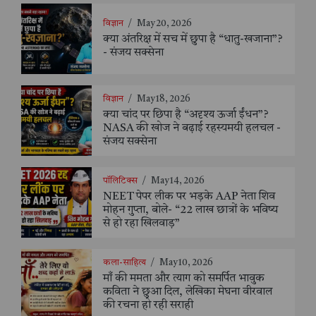
विज्ञान
/
May 20, 2026
क्या अंतरिक्ष में सच में छुपा है “धातु-खजाना”?
- संजय सक्सेना
विज्ञान
/
May 18, 2026
क्या चांद पर छिपा है “अदृश्य ऊर्जा ईंधन”?
NASA की खोज ने बढ़ाई रहस्यमयी हलचल -
संजय सक्सेना
पॉलिटिक्स
/
May 14, 2026
NEET पेपर लीक पर भड़के AAP नेता शिव
मोहन गुप्ता, बोले- “22 लाख छात्रों के भविष्य
से हो रहा खिलवाड़”
कला-साहित्य
/
May 10, 2026
माँ की ममता और त्याग को समर्पित भावुक
कविता ने छुआ दिल, लेखिका मेघना वीरवाल
की रचना हो रही सराही