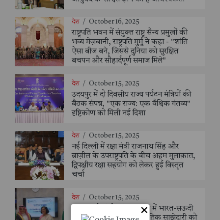
देश
/
October 16, 2025
राष्ट्रपति भवन में संयुक्त राष्ट्र सैन्य प्रमुखों की
भव्य मेज़बानी, राष्ट्रपति मुर्मु ने कहा - "शांति
ऐसा बीज बने, जिससे दुनिया को सुरक्षित
बचपन और सौहार्दपूर्ण समाज मिले"
देश
/
October 15, 2025
उदयपुर में दो दिवसीय राज्य पर्यटन मंत्रियों की
बैठक संपन्न, "एक राज्य: एक वैश्विक गंतव्य"
दृष्टिकोण को मिली नई दिशा
देश
/
October 15, 2025
नई दिल्ली में रक्षा मंत्री राजनाथ सिंह और
ब्राज़ील के उपराष्ट्रपति के बीच अहम मुलाक़ात,
द्विपक्षीय रक्षा सहयोग को लेकर हुई विस्तृत
चर्चा
देश
/
October 15, 2025
×
रसायन और पेट्रोकेमिकल क्षेत्र में भारत-सऊदी
सहयोग को नई उड़ान, रणनीतिक साझेदारी को