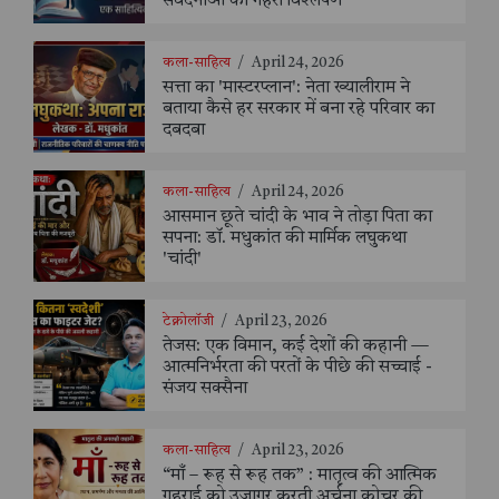
संवेदनाओं का गहरा विश्लेषण
कला-साहित्य
/
April 24, 2026
सत्ता का 'मास्टरप्लान': नेता ख्यालीराम ने
बताया कैसे हर सरकार में बना रहे परिवार का
दबदबा
कला-साहित्य
/
April 24, 2026
आसमान छूते चांदी के भाव ने तोड़ा पिता का
सपना: डॉ. मधुकांत की मार्मिक लघुकथा
'चांदी'
टेक्नोलॉजी
/
April 23, 2026
तेजस: एक विमान, कई देशों की कहानी —
आत्मनिर्भरता की परतों के पीछे की सच्चाई -
संजय सक्सैना
कला-साहित्य
/
April 23, 2026
“माँ – रूह से रूह तक” : मातृत्व की आत्मिक
गहराई को उजागर करती अर्चना कोचर की