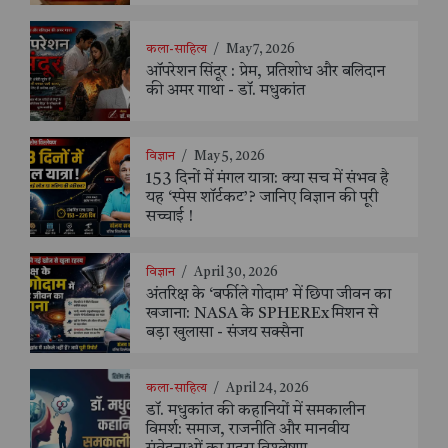
कला-साहित्य
/
May 7, 2026
ऑपरेशन सिंदूर : प्रेम, प्रतिशोध और बलिदान
की अमर गाथा - डॉ. मधुकांत
विज्ञान
/
May 5, 2026
153 दिनों में मंगल यात्रा: क्या सच में संभव है
यह ‘स्पेस शॉर्टकट’? जानिए विज्ञान की पूरी
सच्चाई !
विज्ञान
/
April 30, 2026
अंतरिक्ष के ‘बर्फीले गोदाम’ में छिपा जीवन का
खजाना: NASA के SPHEREx मिशन से
बड़ा खुलासा - संजय सक्सैना
कला-साहित्य
/
April 24, 2026
डॉ. मधुकांत की कहानियों में समकालीन
विमर्श: समाज, राजनीति और मानवीय