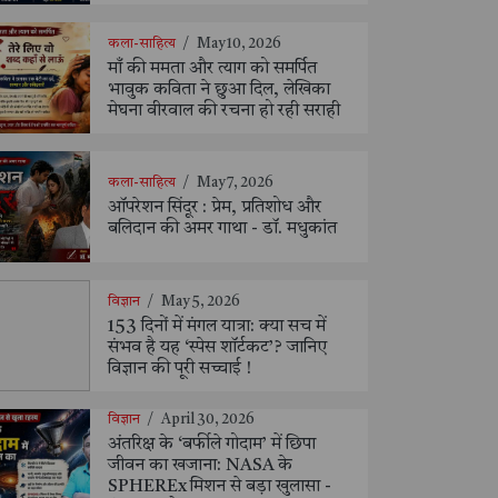
कला-साहित्य
/
May 10, 2026
माँ की ममता और त्याग को समर्पित
भावुक कविता ने छुआ दिल, लेखिका
मेघना वीरवाल की रचना हो रही सराही
कला-साहित्य
/
May 7, 2026
ऑपरेशन सिंदूर : प्रेम, प्रतिशोध और
बलिदान की अमर गाथा - डॉ. मधुकांत
विज्ञान
/
May 5, 2026
153 दिनों में मंगल यात्रा: क्या सच में
संभव है यह ‘स्पेस शॉर्टकट’? जानिए
विज्ञान की पूरी सच्चाई !
विज्ञान
/
April 30, 2026
अंतरिक्ष के ‘बर्फीले गोदाम’ में छिपा
जीवन का खजाना: NASA के
SPHEREx मिशन से बड़ा खुलासा -