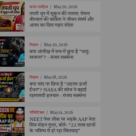
कला-साहित्य
/
May 20, 2026
तपती धूप में सुकून की तलाश: मेघना
वीरवाल की कविता ने जीवन संघर्ष और
आशा का दिया गहरा संदेश
विज्ञान
/
May 20, 2026
क्या अंतरिक्ष में सच में छुपा है “धातु-
खजाना”? - संजय सक्सेना
विज्ञान
/
May 18, 2026
क्या चांद पर छिपा है “अदृश्य ऊर्जा
ईंधन”? NASA की खोज ने बढ़ाई
रहस्यमयी हलचल - संजय सक्सेना
पॉलिटिक्स
/
May 14, 2026
NEET पेपर लीक पर भड़के AAP नेता
शिव मोहन गुप्ता, बोले- “22 लाख छात्रों
के भविष्य से हो रहा खिलवाड़”