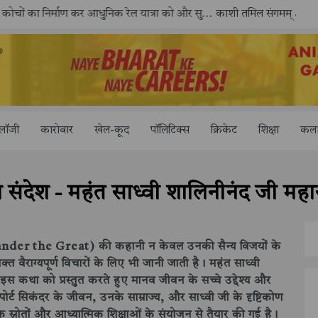
काशी तमिल संगमम् 4.0 में सीआईसीटी का स्टॉल बना तमिल भाषा और संस्कृति का केंद्र, ‘तमिल करकलाम’ से सीखना हुआ सरल
ोलॉजी
कारोबार
खेल-कूद
पॉलिटिक्स
क्रिकेट
शिक्षा
कला
संदेश - महंत साध्वी शालिनीनंद जी महारा
exander the Great) की कहानी न केवल उनकी सैन्य विजयों के
यक्त वैराग्यपूर्ण विचारों के लिए भी जानी जाती है। महंत साध्वी
 इस कथा को प्रस्तुत करते हुए मानव जीवन के सच्चे उद्देश्य और
ोर्ट सिकंदर के जीवन, उनके साम्राज्य, और साध्वी जी के दृष्टिकोण
क स्रोतों और आध्यात्मिक शिक्षाओं के संयोजन से तैयार की गई है।