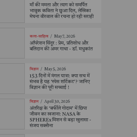
माँ की ममता और त्याग को समर्पित
भावुक कविता ने छुआ दिल, लेखिका
मेघना वीरवाल की रचना हो रही सराही
कला-साहित्य
/
May 7, 2026
ऑपरेशन सिंदूर : प्रेम, प्रतिशोध और
बलिदान की अमर गाथा - डॉ. मधुकांत
विज्ञान
/
May 5, 2026
153 दिनों में मंगल यात्रा: क्या सच में
संभव है यह ‘स्पेस शॉर्टकट’? जानिए
विज्ञान की पूरी सच्चाई !
विज्ञान
/
April 30, 2026
अंतरिक्ष के ‘बर्फीले गोदाम’ में छिपा
जीवन का खजाना: NASA के
SPHEREx मिशन से बड़ा खुलासा -
संजय सक्सैना