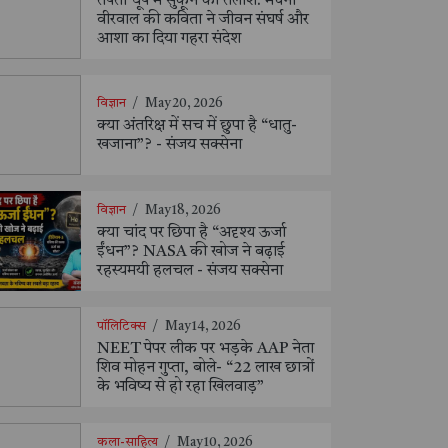
तपती धूप में सुकून की तलाश: मेघना
वीरवाल की कविता ने जीवन संघर्ष और
आशा का दिया गहरा संदेश
विज्ञान
/
May 20, 2026
क्या अंतरिक्ष में सच में छुपा है “धातु-
खजाना”? - संजय सक्सेना
विज्ञान
/
May 18, 2026
क्या चांद पर छिपा है “अदृश्य ऊर्जा
ईंधन”? NASA की खोज ने बढ़ाई
रहस्यमयी हलचल - संजय सक्सेना
पॉलिटिक्स
/
May 14, 2026
NEET पेपर लीक पर भड़के AAP नेता
शिव मोहन गुप्ता, बोले- “22 लाख छात्रों
के भविष्य से हो रहा खिलवाड़”
कला-साहित्य
/
May 10, 2026