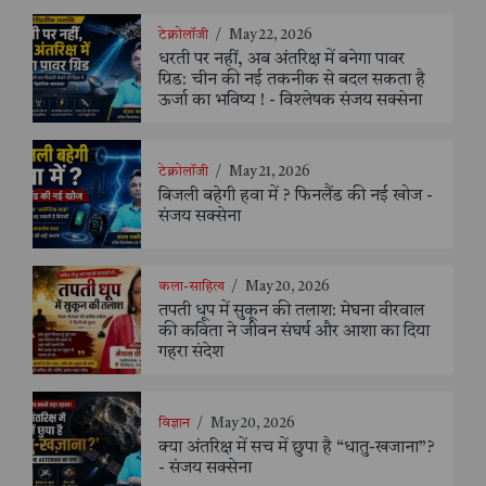
टेक्नोलॉजी
/
May 22, 2026
धरती पर नहीं, अब अंतरिक्ष में बनेगा पावर
ग्रिड: चीन की नई तकनीक से बदल सकता है
ऊर्जा का भविष्य ! - विश्लेषक संजय सक्सेना
टेक्नोलॉजी
/
May 21, 2026
बिजली बहेगी हवा में ? फिनलैंड की नई खोज -
संजय सक्सेना
कला-साहित्य
/
May 20, 2026
तपती धूप में सुकून की तलाश: मेघना वीरवाल
की कविता ने जीवन संघर्ष और आशा का दिया
गहरा संदेश
विज्ञान
/
May 20, 2026
क्या अंतरिक्ष में सच में छुपा है “धातु-खजाना”?
- संजय सक्सेना