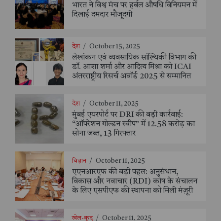
भारत ने विश्व मंच पर हर्बल औषधि विनियमन में
दिखाई दमदार मौजूदगी
देश
/
October 15, 2025
लेखांकन एवं व्यवसायिक सांख्यिकी विभाग की
डॉ. आशा शर्मा और आदित्य मिश्रा को ICAI
अंतरराष्ट्रीय रिसर्च अवॉर्ड 2025 से सम्मानित
देश
/
October 11, 2025
मुंबई एयरपोर्ट पर DRI की बड़ी कार्रवाई:
“ऑपरेशन गोल्डन स्वीप” में 12.58 करोड़ का
सोना जब्त, 13 गिरफ्तार
विज्ञान
/
October 11, 2025
एएनआरएफ की बड़ी पहल: अनुसंधान,
विकास और नवाचार (RDI) कोष के संचालन
के लिए एसपीएफ की स्थापना को मिली मंज़ूरी
खेल-कूद
/
October 11, 2025