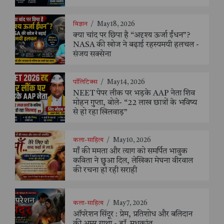
विज्ञान
/
May 18, 2026
क्या चांद पर छिपा है “अदृश्य ऊर्जा ईंधन”?
NASA की खोज ने बढ़ाई रहस्यमयी हलचल -
संजय सक्सेना
पॉलिटिक्स
/
May 14, 2026
NEET पेपर लीक पर भड़के AAP नेता शिव
मोहन गुप्ता, बोले- “22 लाख छात्रों के भविष्य
से हो रहा खिलवाड़”
कला-साहित्य
/
May 10, 2026
माँ की ममता और त्याग को समर्पित भावुक
कविता ने छुआ दिल, लेखिका मेघना वीरवाल
की रचना हो रही सराही
कला-साहित्य
/
May 7, 2026
ऑपरेशन सिंदूर : प्रेम, प्रतिशोध और बलिदान
की अमर गाथा - डॉ. मधुकांत