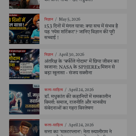
विज्ञान
/
May 5, 2026
153 दिनों में मंगल यात्रा: क्या सच में संभव है
यह ‘स्पेस शॉर्टकट’? जानिए विज्ञान की पूरी
सच्चाई !
विज्ञान
/
April 30, 2026
अंतरिक्ष के ‘बर्फीले गोदाम’ में छिपा जीवन का
खजाना: NASA के SPHEREx मिशन से
बड़ा खुलासा - संजय सक्सैना
कला-साहित्य
/
April 24, 2026
डॉ. मधुकांत की कहानियों में समकालीन
विमर्श: समाज, राजनीति और मानवीय
संवेदनाओं का गहरा विश्लेषण
कला-साहित्य
/
April 24, 2026
सत्ता का 'मास्टरप्लान': नेता ख्यालीराम ने