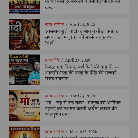
बताया कैसे हर सरकार में बना रहे परिवार का
दबदबा
कला-साहित्य
/
April 24, 2026
आसमान छूते चांदी के भाव ने तोड़ा पिता का
सपना: डॉ. मधुकांत की मार्मिक लघुकथा
'चांदी'
टेक्नोलॉजी
/
April 23, 2026
तेजस: एक विमान, कई देशों की कहानी —
आत्मनिर्भरता की परतों के पीछे की सच्चाई -
संजय सक्सैना
कला-साहित्य
/
April 23, 2026
“माँ – रूह से रूह तक” : मातृत्व की आत्मिक
गहराई को उजागर करती अर्चना कोचर की
भावपूर्ण रचना
कला-साहित्य
/
March 12, 2026