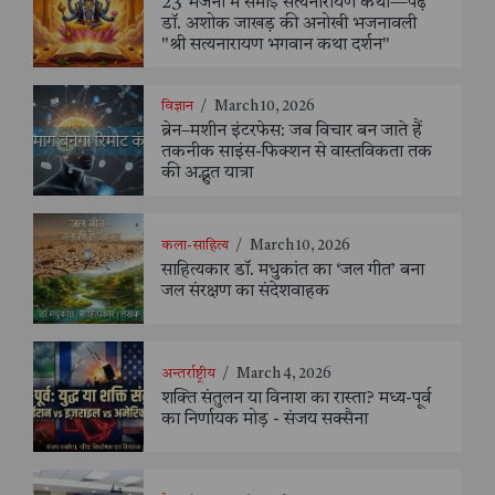
23 भजनों में समाई सत्यनारायण कथा—पढ़ें
डॉ. अशोक जाखड़ की अनोखी भजनावली
"श्री सत्यनारायण भगवान कथा दर्शन"
विज्ञान
/
March 10, 2026
ब्रेन–मशीन इंटरफेस: जब विचार बन जाते हैं
तकनीक साइंस-फिक्शन से वास्तविकता तक
की अद्भुत यात्रा
कला-साहित्य
/
March 10, 2026
साहित्यकार डॉ. मधुकांत का ‘जल गीत’ बना
जल संरक्षण का संदेशवाहक
अन्तर्राष्ट्रीय
/
March 4, 2026
शक्ति संतुलन या विनाश का रास्ता? मध्य-पूर्व
का निर्णायक मोड़ - संजय सक्सैना