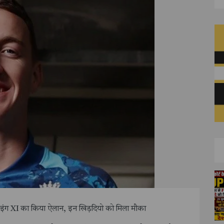
प्लेइंग XI का किया ऐलान, इन खिड़दियो को मिला मौका