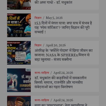
की अमर गाथा - डॉ. मधुकांत
विज्ञान
/
May 5, 2026
153 दिनों में मंगल यात्रा: क्या सच में संभव है
यह ‘स्पेस शॉर्टकट’? जानिए विज्ञान की पूरी
सच्चाई !
विज्ञान
/
April 30, 2026
अंतरिक्ष के ‘बर्फीले गोदाम’ में छिपा जीवन का
खजाना: NASA के SPHEREx मिशन से
बड़ा खुलासा - संजय सक्सैना
कला-साहित्य
/
April 24, 2026
डॉ. मधुकांत की कहानियों में समकालीन
विमर्श: समाज, राजनीति और मानवीय
संवेदनाओं का गहरा विश्लेषण
कला-साहित्य
/
April 24, 2026
सत्ता का 'मास्टरप्लान': नेता ख्यालीराम ने