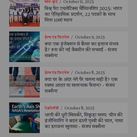
खेल-कूद
/
October 11, 2025
विश्व पैरा एथलेटिक्स चैंपियनशिप 2025: भारत
का ऐतिहासिक प्रदर्शन, 22 पदकों के साथ
मिला 10वां स्थान
हेल्थ एंड फिटनेस
/
October 9, 2025
क्या एक इंजेक्शन से कैंसर का इलाज संभव
है? रूस की नई वैक्सीन की सच्चाई - संजय
सक्सेना
हेल्थ एंड फिटनेस
/
October 8, 2025
क्या घर के अंदर नंगे पैर चलना सही है? एक
स्वस्थ आदत या खतरनाक फैशन? - संजय
सक्सैना
टेक्नोलॉजी
/
October 8, 2025
धरती की धुरी खिसकी, सिकुड़ा समय: चीन की
इंजीनियरिंग ने बदल डाली पृथ्वी की चाल, नासा
का डरावना खुलासा - संजय सक्सैना