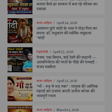
बताया कैसे हर सरकार में बना रहे परिवार का
दबदबा
कला-साहित्य
/
April 24, 2026
आसमान छूते चांदी के भाव ने तोड़ा पिता का
सपना: डॉ. मधुकांत की मार्मिक लघुकथा
'चांदी'
टेक्नोलॉजी
/
April 23, 2026
तेजस: एक विमान, कई देशों की कहानी —
आत्मनिर्भरता की परतों के पीछे की सच्चाई -
संजय सक्सैना
कला-साहित्य
/
April 23, 2026
“माँ – रूह से रूह तक” : मातृत्व की आत्मिक
गहराई को उजागर करती अर्चना कोचर की
भावपूर्ण रचना
कला-साहित्य
/
March 12, 2026