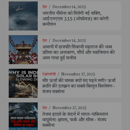
देश
/
December 14, 2025
भारतीय नौसेना को मिलेगी नई शक्ति,
आईएनएएस 335 (ओस्प्रेयज़) का करेगी
कमीशन
देश
/
December 14, 2025
अथानी में छत्रपति शिवाजी महाराज की भव्य
प्रतिमा का अनावरण, शौर्य और स्वाभिमान की
अमर गाथा हुई सजीव
टेक्नोलॉजी
/
November 27, 2025
सौर ऊर्जा की चमक क्यों मंद पड़ने लगी? ऊर्जा
क्रांति की उलझन का सबसे विस्तृत विश्लेषण -
संजय सक्सेना
देश
/
November 27, 2025
तेजस हादसे के संदर्भ में भारत–पाकिस्तान
वायुसेना: क्षमता, फर्क और सीख - संजय
सक्सैना