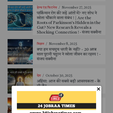
हेल्थ एंड फिटनेस
/
November 27, 2025
पार्किन्सन रोग की जड़ें आंतों में? नए शोध ने
खोला चौंकाने वाला संबंध ! | Are the
Roots of Parkinson’s Hidden in the
Gut? New Research Reveals a
Shocking Connection ! - संजय सक्सैना
विज्ञान
/
November 8, 2025
क्या हम सचमुच धरती के नहीं? - 20 अरब
साल पुरानी चट्टान ने खोला जीवन का रहस्य ! -
संजय सक्सैना
देश
/
October 30, 2025
अहिंसा: आज की सबसे बड़ी आवश्यकता - के
सी जैन
×
विज्ञान
/
October 30, 2025
अँधेरी रात को सूरज की रोशनी? – एक