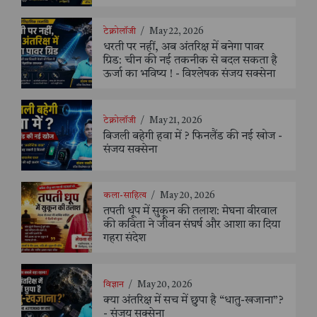
टेक्नोलॉजी
/
May 22, 2026
धरती पर नहीं, अब अंतरिक्ष में बनेगा पावर
ग्रिड: चीन की नई तकनीक से बदल सकता है
ऊर्जा का भविष्य ! - विश्लेषक संजय सक्सेना
टेक्नोलॉजी
/
May 21, 2026
बिजली बहेगी हवा में ? फिनलैंड की नई खोज -
संजय सक्सेना
कला-साहित्य
/
May 20, 2026
तपती धूप में सुकून की तलाश: मेघना वीरवाल
की कविता ने जीवन संघर्ष और आशा का दिया
गहरा संदेश
विज्ञान
/
May 20, 2026
क्या अंतरिक्ष में सच में छुपा है “धातु-खजाना”?
- संजय सक्सेना