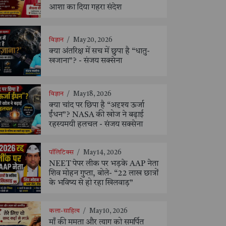
आशा का दिया गहरा संदेश
विज्ञान
/
May 20, 2026
क्या अंतरिक्ष में सच में छुपा है “धातु-
खजाना”? - संजय सक्सेना
विज्ञान
/
May 18, 2026
क्या चांद पर छिपा है “अदृश्य ऊर्जा
ईंधन”? NASA की खोज ने बढ़ाई
रहस्यमयी हलचल - संजय सक्सेना
पॉलिटिक्स
/
May 14, 2026
NEET पेपर लीक पर भड़के AAP नेता
शिव मोहन गुप्ता, बोले- “22 लाख छात्रों
के भविष्य से हो रहा खिलवाड़”
कला-साहित्य
/
May 10, 2026
माँ की ममता और त्याग को समर्पित