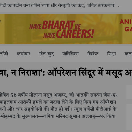
काशी तमिल संगमम् 4.0 में सीआईसीटी का स्टॉल बना तमिल भाषा और संस्कृति का केंद्र, ‘तमिल करकलाम’ से सीखना हुआ सरल
ोलॉजी
कारोबार
खेल-कूद
पॉलिटिक्स
क्रिकेट
शिक्षा
कला
, न निराशा': ऑपरेशन सिंदूर में मसूद 
तंकवादी घोषित 56 वर्षीय मौलाना मसूद अज़हर, जो आतंकी संगठन जैश-ए-
वारा पाहलगाम आतंकी हमले का बदला लेने के लिए किए गए ऑपरेशन
रजनों और चार सहयोगियों की मौत हो गई। न्यूज़ एजेंसी पीटीआई के
ए-मोहम्मद के मुख्यालय—जमिया मस्जिद सुभान अल्लाह—पर किया