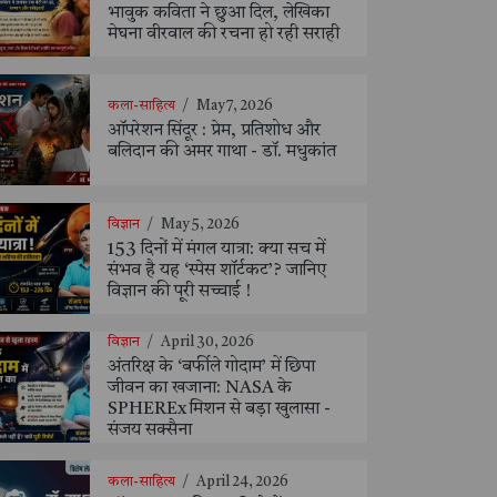
भावुक कविता ने छुआ दिल, लेखिका
मेघना वीरवाल की रचना हो रही सराही
कला-साहित्य
/
May 7, 2026
ऑपरेशन सिंदूर : प्रेम, प्रतिशोध और
बलिदान की अमर गाथा - डॉ. मधुकांत
विज्ञान
/
May 5, 2026
153 दिनों में मंगल यात्रा: क्या सच में
संभव है यह ‘स्पेस शॉर्टकट’? जानिए
विज्ञान की पूरी सच्चाई !
विज्ञान
/
April 30, 2026
अंतरिक्ष के ‘बर्फीले गोदाम’ में छिपा
जीवन का खजाना: NASA के
SPHEREx मिशन से बड़ा खुलासा -
संजय सक्सैना
कला-साहित्य
/
April 24, 2026