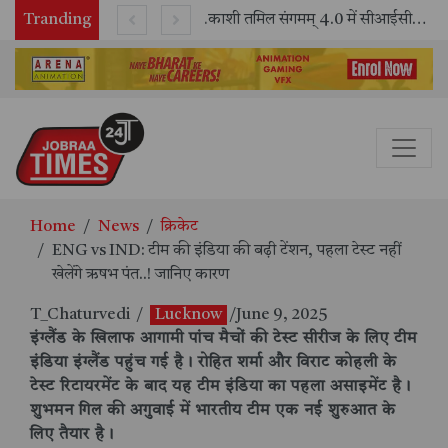
Tranding
भारतीय रेलवे ने 11 वर्षों में 42,600 से अधिक एलएचबी कोचों का निर्माण कर आधुनिक रेल यात्रा को और सुरक्षित बनाया
काशी तमिल संगमम् 4.0 में सीआईसीटी का स्टॉल बना तमिल भाषा और संस्कृति का केंद्र, ‘तमिल करकलाम’ से सीखना हुआ सरल
Home
News
क्रिकेट
ENG vs IND: टीम की इंडिया की बढ़ी टेंशन, पहला टेस्ट नहीं
खेलेंगे ऋषभ पंत..! जानिए कारण
T_Chaturvedi
/
Lucknow
/June 9, 2025
इंग्लैंड के खिलाफ आगामी पांच मैचों की टेस्ट सीरीज के लिए टीम
इंडिया इंग्लैंड पहुंच गई है। रोहित शर्मा और विराट कोहली के
टेस्ट रिटायरमेंट के बाद यह टीम इंडिया का पहला असाइमेंट है।
शुभमन गिल की अगुवाई में भारतीय टीम एक नई शुरुआत के
लिए तैयार है।