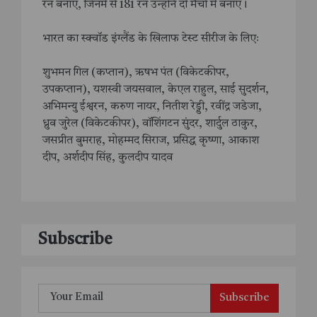
रन बनाए, जिनमें से 181 रन उन्होंने दो मैचों में बनाए।
भारत का स्क्वॉड इंग्लैंड के खिलाफ टेस्ट सीरीज के लिएः
शुभमन गिल (कप्तान), ऋषभ पंत (विकेटकीपर,
उपकप्तान), यशस्वी जयसवाल, केएल राहुल, साई सुदर्शन,
अभिमन्यु ईश्वरन, करुण नायर, नितीश रेड्डी, रवींद्र जडेजा,
ध्रुव जुरेल (विकेटकीपर), वॉशिंगटन सुंदर, शार्दुल ठाकुर,
जसप्रीत बुमराह, मोहम्मद सिराज, प्रसिद्ध कृष्णा, आकाश
दीप, अर्शदीप सिंह, कुलदीप यादव
Subscribe
Subscribe