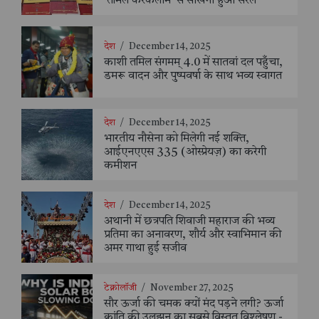
‘तमिल करकलाम’ से सीखना हुआ सरल
देश
/
December 14, 2025
काशी तमिल संगमम् 4.0 में सातवां दल पहुँचा,
डमरू वादन और पुष्पवर्षा के साथ भव्य स्वागत
देश
/
December 14, 2025
भारतीय नौसेना को मिलेगी नई शक्ति,
आईएनएएस 335 (ओस्प्रेयज़) का करेगी
कमीशन
देश
/
December 14, 2025
अथानी में छत्रपति शिवाजी महाराज की भव्य
प्रतिमा का अनावरण, शौर्य और स्वाभिमान की
अमर गाथा हुई सजीव
टेक्नोलॉजी
/
November 27, 2025
सौर ऊर्जा की चमक क्यों मंद पड़ने लगी? ऊर्जा
क्रांति की उलझन का सबसे विस्तृत विश्लेषण -