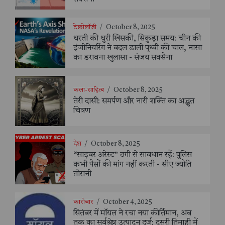
टेक्नोलॉजी
/
October 8, 2025
धरती की धुरी खिसकी, सिकुड़ा समय: चीन की
इंजीनियरिंग ने बदल डाली पृथ्वी की चाल, नासा
का डरावना खुलासा - संजय सक्सैना
कला-साहित्य
/
October 8, 2025
तेरी दासी: समर्पण और नारी शक्ति का अद्भुत
चित्रण
देश
/
October 8, 2025
“साइबर अरेस्ट” ठगी से सावधान रहें: पुलिस
कभी पैसों की मांग नहीं करती - सीए ज्योति
तोरानी
कारोबार
/
October 4, 2025
सितंबर में मॉयल ने रचा नया कीर्तिमान, अब
तक का सर्वश्रेष्ठ उत्पादन दर्ज: दूसरी तिमाही में