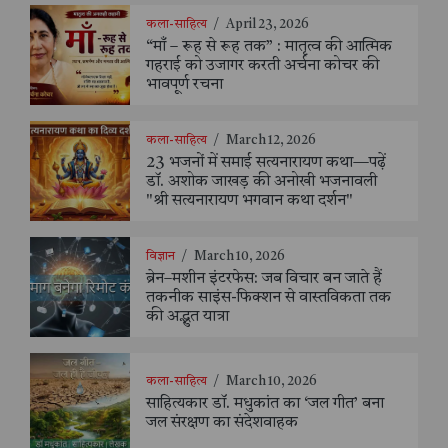
कला-साहित्य
/
April 23, 2026
“माँ – रूह से रूह तक” : मातृत्व की आत्मिक
गहराई को उजागर करती अर्चना कोचर की
भावपूर्ण रचना
कला-साहित्य
/
March 12, 2026
23 भजनों में समाई सत्यनारायण कथा—पढ़ें
डॉ. अशोक जाखड़ की अनोखी भजनावली
"श्री सत्यनारायण भगवान कथा दर्शन"
विज्ञान
/
March 10, 2026
ब्रेन–मशीन इंटरफेस: जब विचार बन जाते हैं
तकनीक साइंस-फिक्शन से वास्तविकता तक
की अद्भुत यात्रा
कला-साहित्य
/
March 10, 2026
साहित्यकार डॉ. मधुकांत का ‘जल गीत’ बना
जल संरक्षण का संदेशवाहक