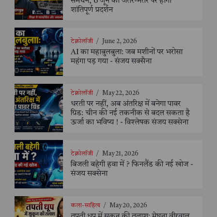
समर्थन, 6 जून को जंतर-मंतर पर होगा
शांतिपूर्ण प्रदर्शन
टेक्नोलॉजी
/
June 2, 2026
AI का महाबुलबुला: जब मशीनों पर भरोसा
महंगा पड़ गया - संजय सक्सैना
टेक्नोलॉजी
/
May 22, 2026
धरती पर नहीं, अब अंतरिक्ष में बनेगा पावर
ग्रिड: चीन की नई तकनीक से बदल सकता है
ऊर्जा का भविष्य ! - विश्लेषक संजय सक्सेना
टेक्नोलॉजी
/
May 21, 2026
बिजली बहेगी हवा में ? फिनलैंड की नई खोज -
संजय सक्सेना
कला-साहित्य
/
May 20, 2026
तपती धूप में सुकून की तलाश: मेघना वीरवाल