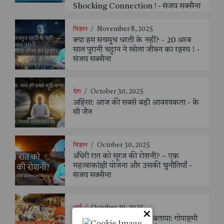
Shocking Connection ! - संजय सक्सैना
विज्ञान
/
November 8, 2025
क्या हम सचमुच धरती के नहीं? - 20 अरब
साल पुरानी चट्टान ने खोला जीवन का रहस्य ! -
संजय सक्सैना
देश
/
October 30, 2025
अहिंसा: आज की सबसे बड़ी आवश्यकता - के
सी जैन
विज्ञान
/
October 30, 2025
अँधेरी रात को सूरज की रोशनी? – एक
महत्वाकांक्षी योजना और उसकी चुनौतियाँ -
संजय सक्सैना
धर्म
/
October 29, 2025
×
साध्वी शालिनीनंद महाराज ने बताया: गोपाष्टमी