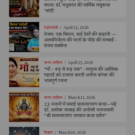
सपना: डॉ. मधुकांत की मार्मिक लघुकथा
'चांदी'
टेक्नोलॉजी
/
April 23, 2026
तेजस: एक विमान, कई देशों की कहानी —
आत्मनिर्भरता की परतों के पीछे की सच्चाई -
संजय सक्सैना
कला-साहित्य
/
April 23, 2026
“माँ – रूह से रूह तक” : मातृत्व की आत्मिक
गहराई को उजागर करती अर्चना कोचर की
भावपूर्ण रचना
कला-साहित्य
/
March 12, 2026
23 भजनों में समाई सत्यनारायण कथा—पढ़ें
डॉ. अशोक जाखड़ की अनोखी भजनावली
"श्री सत्यनारायण भगवान कथा दर्शन"
विज्ञान
/
March 10, 2026