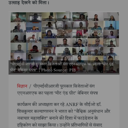
उत्साह देखने को मिला।
"पीएमईसीआरजी पुरस्कार विजेताओं संग एएनआरएफ का पहला ‘मीट एंड
ग्रीट’ वेबिनार संपन्न" | Photo Source : PIB
विज्ञान
/
पीएमईसीआरजी पुरस्कार विजेताओं संग
एएनआरएफ का पहला ‘मीट एंड ग्रीट’ वेबिनार संपन्न
कार्यक्रम की अध्यक्षता कर रहे ANRF के सीईओ डॉ.
शिवकुमार कल्याणरमन ने भारत को "वैश्विक अनुसंधान और
नवाचार महाशक्ति" बनाने की दिशा में फाउंडेशन के
दृष्टिकोण को साझा किया। उन्होंने प्रतिभागियों से संवाद