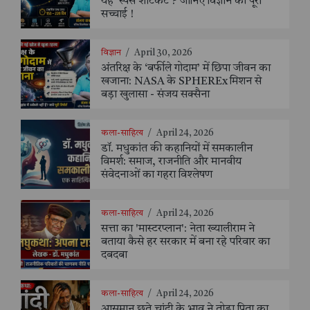
यह ‘स्पेस शॉर्टकट’? जानिए विज्ञान की पूरी
सच्चाई !
विज्ञान
/
April 30, 2026
अंतरिक्ष के ‘बर्फीले गोदाम’ में छिपा जीवन का
खजाना: NASA के SPHEREx मिशन से
बड़ा खुलासा - संजय सक्सैना
कला-साहित्य
/
April 24, 2026
डॉ. मधुकांत की कहानियों में समकालीन
विमर्श: समाज, राजनीति और मानवीय
संवेदनाओं का गहरा विश्लेषण
कला-साहित्य
/
April 24, 2026
सत्ता का 'मास्टरप्लान': नेता ख्यालीराम ने
बताया कैसे हर सरकार में बना रहे परिवार का
दबदबा
कला-साहित्य
/
April 24, 2026
आसमान छूते चांदी के भाव ने तोड़ा पिता का