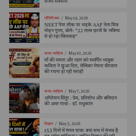
संजय सक्सेना
पॉलिटिक्स
/
May 14, 2026
NEET पेपर लीक पर भड़के AAP नेता शिव
मोहन गुप्ता, बोले- “22 लाख छात्रों के भविष्य
से हो रहा खिलवाड़”
कला-साहित्य
/
May 10, 2026
माँ की ममता और त्याग को समर्पित भावुक
कविता ने छुआ दिल, लेखिका मेघना वीरवाल
की रचना हो रही सराही
कला-साहित्य
/
May 7, 2026
ऑपरेशन सिंदूर : प्रेम, प्रतिशोध और बलिदान
की अमर गाथा - डॉ. मधुकांत
विज्ञान
/
May 5, 2026
153 दिनों में मंगल यात्रा: क्या सच में संभव है