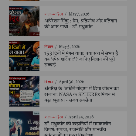
कला-साहित्य
/
May 7, 2026
ऑपरेशन सिंदूर : प्रेम, प्रतिशोध और बलिदान
की अमर गाथा - डॉ. मधुकांत
विज्ञान
/
May 5, 2026
153 दिनों में मंगल यात्रा: क्या सच में संभव है
यह ‘स्पेस शॉर्टकट’? जानिए विज्ञान की पूरी
सच्चाई !
विज्ञान
/
April 30, 2026
अंतरिक्ष के ‘बर्फीले गोदाम’ में छिपा जीवन का
खजाना: NASA के SPHEREx मिशन से
बड़ा खुलासा - संजय सक्सैना
कला-साहित्य
/
April 24, 2026
डॉ. मधुकांत की कहानियों में समकालीन
विमर्श: समाज, राजनीति और मानवीय
संवेदनाओं का गहरा विश्लेषण