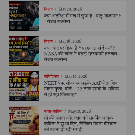
विज्ञान
/
May 20, 2026
क्या अंतरिक्ष में सच में छुपा है “धातु-खजाना”?
- संजय सक्सेना
विज्ञान
/
May 18, 2026
क्या चांद पर छिपा है “अदृश्य ऊर्जा ईंधन”?
NASA की खोज ने बढ़ाई रहस्यमयी हलचल -
संजय सक्सेना
पॉलिटिक्स
/
May 14, 2026
NEET पेपर लीक पर भड़के AAP नेता शिव
मोहन गुप्ता, बोले- “22 लाख छात्रों के भविष्य
से हो रहा खिलवाड़”
कला-साहित्य
/
May 10, 2026
माँ की ममता और त्याग को समर्पित भावुक
कविता ने छुआ दिल, लेखिका मेघना वीरवाल
की रचना हो रही सराही