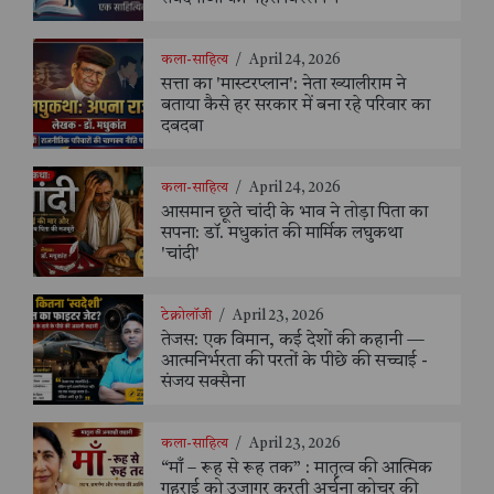
कला-साहित्य
/
April 24, 2026
सत्ता का 'मास्टरप्लान': नेता ख्यालीराम ने
बताया कैसे हर सरकार में बना रहे परिवार का
दबदबा
कला-साहित्य
/
April 24, 2026
आसमान छूते चांदी के भाव ने तोड़ा पिता का
सपना: डॉ. मधुकांत की मार्मिक लघुकथा
'चांदी'
टेक्नोलॉजी
/
April 23, 2026
तेजस: एक विमान, कई देशों की कहानी —
आत्मनिर्भरता की परतों के पीछे की सच्चाई -
संजय सक्सैना
कला-साहित्य
/
April 23, 2026
“माँ – रूह से रूह तक” : मातृत्व की आत्मिक
गहराई को उजागर करती अर्चना कोचर की