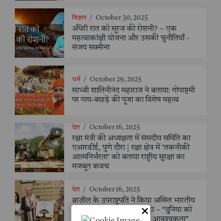
विज्ञान
/
October 30, 2025
अँधेरी रात को सूरज की रोशनी? – एक
महत्वाकांक्षी योजना और उसकी चुनौतियाँ -
संजय सक्सैना
धर्म
/
October 29, 2025
साध्वी शालिनीनंद महाराज ने बताया: गोपाष्टमी
पर गाय-बछड़े की पूजा का विशेष महत्व
देश
/
October 16, 2025
रक्षा मंत्री की अध्यक्षता में संसदीय समिति का
एआरडीई, पुणे दौरा | रक्षा क्षेत्र में ‘तकनीकी
आत्मनिर्भरता’ को बताया राष्ट्रीय सुरक्षा का
मजबूत कवच
देश
/
October 16, 2025
ब्राज़ील के उपराष्ट्रपति ने किया अखिल भारतीय
×
आयुर्वेद संस्थान का दौरा, कहा – “दुनिया को
आयुर्वेद के शाश्वत ज्ञान की है आवश्यकता”