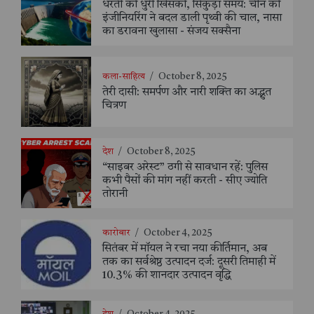
धरती की धुरी खिसकी, सिकुड़ा समय: चीन की
इंजीनियरिंग ने बदल डाली पृथ्वी की चाल, नासा
का डरावना खुलासा - संजय सक्सैना
कला-साहित्य
/
October 8, 2025
तेरी दासी: समर्पण और नारी शक्ति का अद्भुत
चित्रण
देश
/
October 8, 2025
“साइबर अरेस्ट” ठगी से सावधान रहें: पुलिस
कभी पैसों की मांग नहीं करती - सीए ज्योति
तोरानी
कारोबार
/
October 4, 2025
सितंबर में मॉयल ने रचा नया कीर्तिमान, अब
तक का सर्वश्रेष्ठ उत्पादन दर्ज: दूसरी तिमाही में
10.3% की शानदार उत्पादन वृद्धि