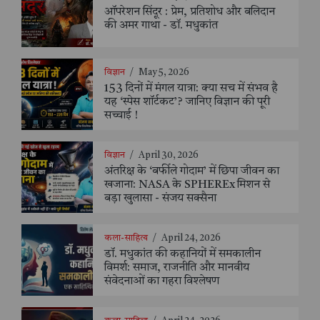
ऑपरेशन सिंदूर : प्रेम, प्रतिशोध और बलिदान
की अमर गाथा - डॉ. मधुकांत
विज्ञान
/
May 5, 2026
153 दिनों में मंगल यात्रा: क्या सच में संभव है
यह ‘स्पेस शॉर्टकट’? जानिए विज्ञान की पूरी
सच्चाई !
विज्ञान
/
April 30, 2026
अंतरिक्ष के ‘बर्फीले गोदाम’ में छिपा जीवन का
खजाना: NASA के SPHEREx मिशन से
बड़ा खुलासा - संजय सक्सैना
कला-साहित्य
/
April 24, 2026
डॉ. मधुकांत की कहानियों में समकालीन
विमर्श: समाज, राजनीति और मानवीय
संवेदनाओं का गहरा विश्लेषण