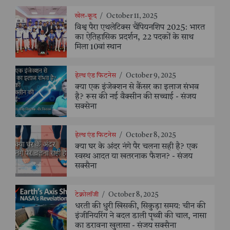
खेल-कूद
/
October 11, 2025
विश्व पैरा एथलेटिक्स चैंपियनशिप 2025: भारत
का ऐतिहासिक प्रदर्शन, 22 पदकों के साथ
मिला 10वां स्थान
हेल्थ एंड फिटनेस
/
October 9, 2025
क्या एक इंजेक्शन से कैंसर का इलाज संभव
है? रूस की नई वैक्सीन की सच्चाई - संजय
सक्सेना
हेल्थ एंड फिटनेस
/
October 8, 2025
क्या घर के अंदर नंगे पैर चलना सही है? एक
स्वस्थ आदत या खतरनाक फैशन? - संजय
सक्सैना
टेक्नोलॉजी
/
October 8, 2025
धरती की धुरी खिसकी, सिकुड़ा समय: चीन की
इंजीनियरिंग ने बदल डाली पृथ्वी की चाल, नासा
का डरावना खुलासा - संजय सक्सैना