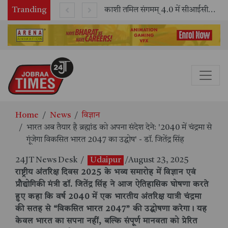
Tranding
भारतीय रेलवे ने 11 वर्षों में 42,600 से अधिक एलएचबी कोचों का निर्माण कर आधुनिक रेल यात्रा को और सुरक्षित बनाया
काशी तमिल संगमम् 4.0 में सीआईसीटी का स्टॉल बना तमिल भाषा और संस्कृति का केंद्र, ‘तमिल करकलाम’ से सीखना हुआ सरल
Home
News
विज्ञान
भारत अब तैयार है ब्रह्मांड को अपना संदेश देने: '2040 में चंद्रमा से
गूंजेगा विकसित भारत 2047 का उद्घोष' - डॉ. जितेंद्र सिंह
24JT News Desk
/
Udaipur
/August 23, 2025
राष्ट्रीय अंतरिक्ष दिवस 2025 के भव्य समारोह में विज्ञान एवं
प्रौद्योगिकी मंत्री डॉ. जितेंद्र सिंह ने आज ऐतिहासिक घोषणा करते
हुए कहा कि वर्ष 2040 में एक भारतीय अंतरिक्ष यात्री चंद्रमा
की सतह से “विकसित भारत 2047” की उद्घोषणा करेगा। यह
केवल भारत का सपना नहीं, बल्कि संपूर्ण मानवता को प्रेरित