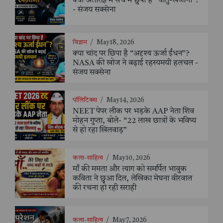
क्या अंतरिक्ष में सच में छुपा है “धातु-खजाना”?
- संजय सक्सेना
विज्ञान
/
May 18, 2026
क्या चांद पर छिपा है “अदृश्य ऊर्जा ईंधन”?
NASA की खोज ने बढ़ाई रहस्यमयी हलचल -
संजय सक्सेना
पॉलिटिक्स
/
May 14, 2026
NEET पेपर लीक पर भड़के AAP नेता शिव
मोहन गुप्ता, बोले- “22 लाख छात्रों के भविष्य
से हो रहा खिलवाड़”
कला-साहित्य
/
May 10, 2026
माँ की ममता और त्याग को समर्पित भावुक
कविता ने छुआ दिल, लेखिका मेघना वीरवाल
की रचना हो रही सराही
कला-साहित्य
/
May 7, 2026