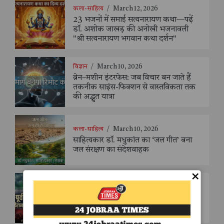
कला-साहित्य
/
March 12, 2026
23 भजनों में समाई सत्यनारायण कथा—पढ़ें
डॉ. अशोक जाखड़ की अनोखी भजनावली
"श्री सत्यनारायण भगवान कथा दर्शन"
विज्ञान
/
March 10, 2026
ब्रेन–मशीन इंटरफेस: जब विचार बन जाते हैं
तकनीक साइंस-फिक्शन से वास्तविकता तक
की अद्भुत यात्रा
कला-साहित्य
/
March 10, 2026
साहित्यकार डॉ. मधुकांत का ‘जल गीत’ बना
जल संरक्षण का संदेशवाहक
×
अन्तर्राष्ट्रीय
/
March 4, 2026
शक्ति संतुलन या विनाश का रास्ता? मध्य-पूर्व
का निर्णायक मोड़ - संजय सक्सैना