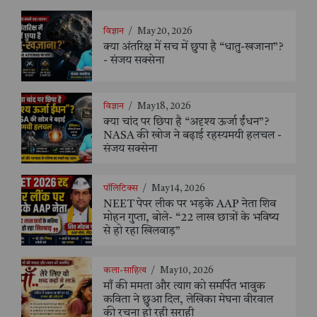
विज्ञान
/
May 20, 2026
क्या अंतरिक्ष में सच में छुपा है “धातु-खजाना”?
- संजय सक्सेना
विज्ञान
/
May 18, 2026
क्या चांद पर छिपा है “अदृश्य ऊर्जा ईंधन”?
NASA की खोज ने बढ़ाई रहस्यमयी हलचल -
संजय सक्सेना
पॉलिटिक्स
/
May 14, 2026
NEET पेपर लीक पर भड़के AAP नेता शिव
मोहन गुप्ता, बोले- “22 लाख छात्रों के भविष्य
से हो रहा खिलवाड़”
कला-साहित्य
/
May 10, 2026
माँ की ममता और त्याग को समर्पित भावुक
कविता ने छुआ दिल, लेखिका मेघना वीरवाल
की रचना हो रही सराही