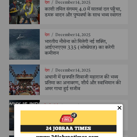
देश
/
December 14, 2025
काशी तमिल संगमम् 4.0 में सातवां दल पहुँचा,
डमरू वादन और पुष्पवर्षा के साथ भव्य स्वागत
देश
/
December 14, 2025
भारतीय नौसेना को मिलेगी नई शक्ति,
आईएनएएस 335 (ओस्प्रेयज़) का करेगी
कमीशन
देश
/
December 14, 2025
अथानी में छत्रपति शिवाजी महाराज की भव्य
प्रतिमा का अनावरण, शौर्य और स्वाभिमान की
अमर गाथा हुई सजीव
×
टेक्नोलॉजी
/
November 27, 2025
सौर ऊर्जा की चमक क्यों मंद पड़ने लगी? ऊर्जा
क्रांति की उलझन का सबसे विस्तृत विश्लेषण -
संजय सक्सेना