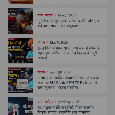
कला-साहित्य
/
May 7, 2026
ऑपरेशन सिंदूर : प्रेम, प्रतिशोध और बलिदान
की अमर गाथा - डॉ. मधुकांत
विज्ञान
/
May 5, 2026
153 दिनों में मंगल यात्रा: क्या सच में संभव है
यह ‘स्पेस शॉर्टकट’? जानिए विज्ञान की पूरी
सच्चाई !
विज्ञान
/
April 30, 2026
अंतरिक्ष के ‘बर्फीले गोदाम’ में छिपा जीवन का
खजाना: NASA के SPHEREx मिशन से
बड़ा खुलासा - संजय सक्सैना
कला-साहित्य
/
April 24, 2026
डॉ. मधुकांत की कहानियों में समकालीन
विमर्श: समाज, राजनीति और मानवीय