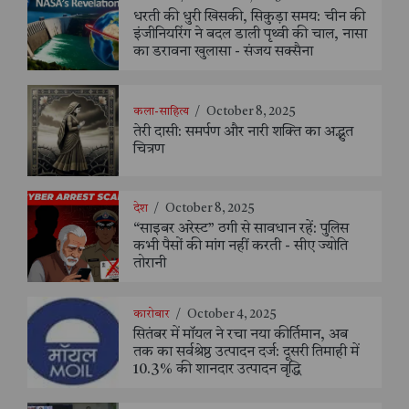
धरती की धुरी खिसकी, सिकुड़ा समय: चीन की
इंजीनियरिंग ने बदल डाली पृथ्वी की चाल, नासा
का डरावना खुलासा - संजय सक्सैना
कला-साहित्य
/
October 8, 2025
तेरी दासी: समर्पण और नारी शक्ति का अद्भुत
चित्रण
देश
/
October 8, 2025
“साइबर अरेस्ट” ठगी से सावधान रहें: पुलिस
कभी पैसों की मांग नहीं करती - सीए ज्योति
तोरानी
कारोबार
/
October 4, 2025
सितंबर में मॉयल ने रचा नया कीर्तिमान, अब
तक का सर्वश्रेष्ठ उत्पादन दर्ज: दूसरी तिमाही में
10.3% की शानदार उत्पादन वृद्धि