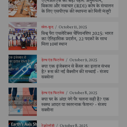
एएनआरएफ की बड़ी पहल: अनुसंधान,
विकास और नवाचार (RDI) कोष के संचालन
के लिए एसपीएफ की स्थापना को मिली मंज़ूरी
खेल-कूद
/
October 11, 2025
विश्व पैरा एथलेटिक्स चैंपियनशिप 2025: भारत
का ऐतिहासिक प्रदर्शन, 22 पदकों के साथ
मिला 10वां स्थान
हेल्थ एंड फिटनेस
/
October 9, 2025
क्या एक इंजेक्शन से कैंसर का इलाज संभव
है? रूस की नई वैक्सीन की सच्चाई - संजय
सक्सेना
हेल्थ एंड फिटनेस
/
October 8, 2025
क्या घर के अंदर नंगे पैर चलना सही है? एक
स्वस्थ आदत या खतरनाक फैशन? - संजय
सक्सैना
टेक्नोलॉजी
/
October 8, 2025