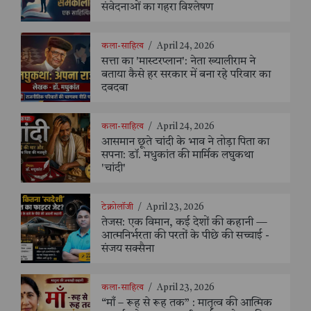
संवेदनाओं का गहरा विश्लेषण
कला-साहित्य
/
April 24, 2026
सत्ता का 'मास्टरप्लान': नेता ख्यालीराम ने
बताया कैसे हर सरकार में बना रहे परिवार का
दबदबा
कला-साहित्य
/
April 24, 2026
आसमान छूते चांदी के भाव ने तोड़ा पिता का
सपना: डॉ. मधुकांत की मार्मिक लघुकथा
'चांदी'
टेक्नोलॉजी
/
April 23, 2026
तेजस: एक विमान, कई देशों की कहानी —
आत्मनिर्भरता की परतों के पीछे की सच्चाई -
संजय सक्सैना
कला-साहित्य
/
April 23, 2026
“माँ – रूह से रूह तक” : मातृत्व की आत्मिक