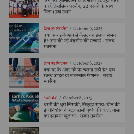
विश्व पैरा एथलेटिक्स चैंपियनशिप 2025: भारत
का ऐतिहासिक प्रदर्शन, 22 पदकों के साथ
मिला 10वां स्थान
हेल्थ एंड फिटनेस
/
October 9, 2025
क्या एक इंजेक्शन से कैंसर का इलाज संभव
है? रूस की नई वैक्सीन की सच्चाई - संजय
सक्सेना
हेल्थ एंड फिटनेस
/
October 8, 2025
क्या घर के अंदर नंगे पैर चलना सही है? एक
स्वस्थ आदत या खतरनाक फैशन? - संजय
सक्सैना
टेक्नोलॉजी
/
October 8, 2025
धरती की धुरी खिसकी, सिकुड़ा समय: चीन की
इंजीनियरिंग ने बदल डाली पृथ्वी की चाल, नासा
का डरावना खुलासा - संजय सक्सैना