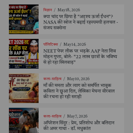
विज्ञान
/
May 18, 2026
क्या चांद पर छिपा है “अदृश्य ऊर्जा ईंधन”?
NASA की खोज ने बढ़ाई रहस्यमयी हलचल -
संजय सक्सेना
पॉलिटिक्स
/
May 14, 2026
NEET पेपर लीक पर भड़के AAP नेता शिव
मोहन गुप्ता, बोले- “22 लाख छात्रों के भविष्य
से हो रहा खिलवाड़”
कला-साहित्य
/
May 10, 2026
माँ की ममता और त्याग को समर्पित भावुक
कविता ने छुआ दिल, लेखिका मेघना वीरवाल
की रचना हो रही सराही
कला-साहित्य
/
May 7, 2026
ऑपरेशन सिंदूर : प्रेम, प्रतिशोध और बलिदान
की अमर गाथा - डॉ. मधुकांत