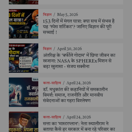
विज्ञान
/
May 5, 2026
153 दिनों में मंगल यात्रा: क्या सच में संभव है
यह ‘स्पेस शॉर्टकट’? जानिए विज्ञान की पूरी
सच्चाई !
विज्ञान
/
April 30, 2026
अंतरिक्ष के ‘बर्फीले गोदाम’ में छिपा जीवन का
खजाना: NASA के SPHEREx मिशन से
बड़ा खुलासा - संजय सक्सैना
कला-साहित्य
/
April 24, 2026
डॉ. मधुकांत की कहानियों में समकालीन
विमर्श: समाज, राजनीति और मानवीय
संवेदनाओं का गहरा विश्लेषण
कला-साहित्य
/
April 24, 2026
सत्ता का 'मास्टरप्लान': नेता ख्यालीराम ने
बताया कैसे हर सरकार में बना रहे परिवार का