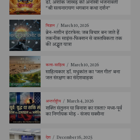
डॉ. अशोक जाखड़ की अनोखी भजनावली
"श्री सत्यनारायण भगवान कथा दर्शन"
विज्ञान
/
March 10, 2026
ब्रेन–मशीन इंटरफेस: जब विचार बन जाते हैं
तकनीक साइंस-फिक्शन से वास्तविकता तक
की अद्भुत यात्रा
कला-साहित्य
/
March 10, 2026
साहित्यकार डॉ. मधुकांत का ‘जल गीत’ बना
जल संरक्षण का संदेशवाहक
अन्तर्राष्ट्रीय
/
March 4, 2026
शक्ति संतुलन या विनाश का रास्ता? मध्य-पूर्व
का निर्णायक मोड़ - संजय सक्सैना
देश
/
December 16, 2025