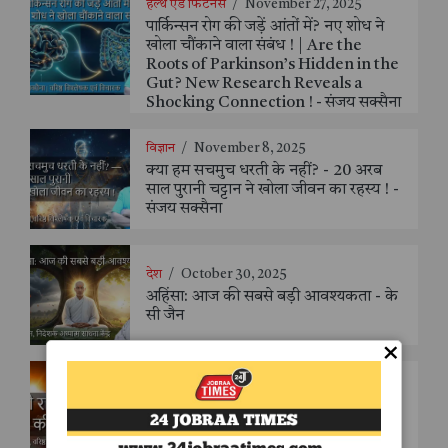
हेल्थ एंड फिटनेस
/
November 27, 2025
पार्किन्सन रोग की जड़ें आंतों में? नए शोध ने
खोला चौंकाने वाला संबंध ! | Are the
Roots of Parkinson’s Hidden in the
Gut? New Research Reveals a
Shocking Connection ! - संजय सक्सैना
विज्ञान
/
November 8, 2025
क्या हम सचमुच धरती के नहीं? - 20 अरब
साल पुरानी चट्टान ने खोला जीवन का रहस्य ! -
संजय सक्सैना
देश
/
October 30, 2025
अहिंसा: आज की सबसे बड़ी आवश्यकता - के
सी जैन
×
विज्ञान
/
October 30, 2025
अँधेरी रात को सूरज की रोशनी? – एक
महत्वाकांक्षी योजना और उसकी चुनौतियाँ -
संजय सक्सैना