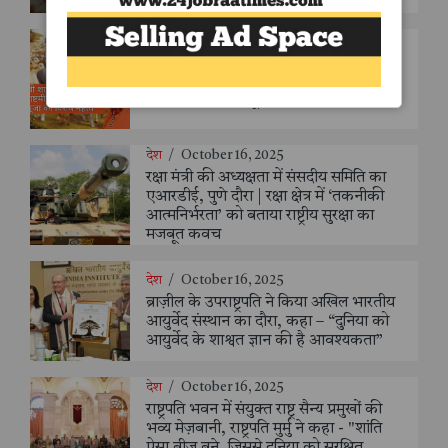
धर्म
/
October 29, 2025
साध्वी शालिनीनंद महाराज ने बताया: गोपाष्टमी
पर गाय-बछड़े की पूजा का विशेष महत्व
देश
/
October 16, 2025
रक्षा मंत्री की अध्यक्षता में संसदीय समिति का
एआरडीई, पुणे दौरा | रक्षा क्षेत्र में ‘तकनीकी
आत्मनिर्भरता’ को बताया राष्ट्रीय सुरक्षा का
मजबूत कवच
देश
/
October 16, 2025
ब्राज़ील के उपराष्ट्रपति ने किया अखिल भारतीय
आयुर्वेद संस्थान का दौरा, कहा – “दुनिया को
आयुर्वेद के शाश्वत ज्ञान की है आवश्यकता”
देश
/
October 16, 2025
राष्ट्रपति भवन में संयुक्त राष्ट्र सैन्य प्रमुखों की
भव्य मेज़बानी, राष्ट्रपति मुर्मु ने कहा - "शांति
ऐसा बीज बने, जिससे दुनिया को सुरक्षित