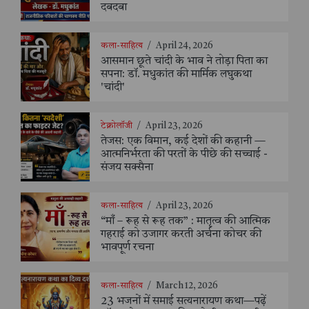
दबदबा
कला-साहित्य
/
April 24, 2026
आसमान छूते चांदी के भाव ने तोड़ा पिता का
सपना: डॉ. मधुकांत की मार्मिक लघुकथा
'चांदी'
टेक्नोलॉजी
/
April 23, 2026
तेजस: एक विमान, कई देशों की कहानी —
आत्मनिर्भरता की परतों के पीछे की सच्चाई -
संजय सक्सैना
कला-साहित्य
/
April 23, 2026
“माँ – रूह से रूह तक” : मातृत्व की आत्मिक
गहराई को उजागर करती अर्चना कोचर की
भावपूर्ण रचना
कला-साहित्य
/
March 12, 2026
23 भजनों में समाई सत्यनारायण कथा—पढ़ें