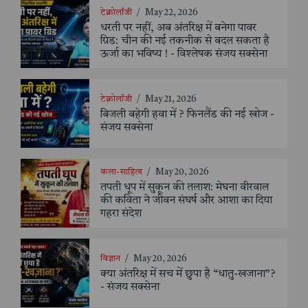
टेक्नोलॉजी
/
May 22, 2026
धरती पर नहीं, अब अंतरिक्ष में बनेगा पावर
ग्रिड: चीन की नई तकनीक से बदल सकता है
ऊर्जा का भविष्य ! - विश्लेषक संजय सक्सेना
टेक्नोलॉजी
/
May 21, 2026
बिजली बहेगी हवा में ? फिनलैंड की नई खोज -
संजय सक्सेना
कला-साहित्य
/
May 20, 2026
तपती धूप में सुकून की तलाश: मेघना वीरवाल
की कविता ने जीवन संघर्ष और आशा का दिया
गहरा संदेश
विज्ञान
/
May 20, 2026
क्या अंतरिक्ष में सच में छुपा है “धातु-खजाना”?
- संजय सक्सेना