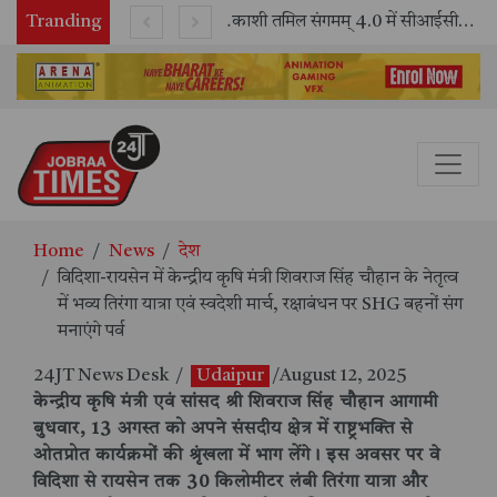
Tranding
भारतीय रेलवे ने 11 वर्षों में 42,600 से अधिक एलएचबी कोचों का निर्माण कर आधुनिक रेल यात्रा को और सुरक्षित बनाया
काशी तमिल संगमम् 4.0 में सीआईसीटी का स्टॉल बना तमिल भाषा और संस्कृति का केंद्र, ‘तमिल करकलाम’ से सीखना हुआ सरल
Home
News
देश
विदिशा-रायसेन में केन्द्रीय कृषि मंत्री शिवराज सिंह चौहान के नेतृत्व
में भव्य तिरंगा यात्रा एवं स्वदेशी मार्च, रक्षाबंधन पर SHG बहनों संग
मनाएंगे पर्व
24JT News Desk
/
Udaipur
/August 12, 2025
केन्द्रीय कृषि मंत्री एवं सांसद श्री शिवराज सिंह चौहान आगामी
बुधवार, 13 अगस्त को अपने संसदीय क्षेत्र में राष्ट्रभक्ति से
ओतप्रोत कार्यक्रमों की श्रृंखला में भाग लेंगे। इस अवसर पर वे
विदिशा से रायसेन तक 30 किलोमीटर लंबी तिरंगा यात्रा और