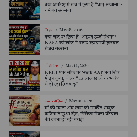
क्या अंतरिक्ष में सच में छुपा है “धातु-खजाना”?
- संजय सक्सेना
विज्ञान
/
May 18, 2026
क्या चांद पर छिपा है “अदृश्य ऊर्जा ईंधन”?
NASA की खोज ने बढ़ाई रहस्यमयी हलचल -
संजय सक्सेना
पॉलिटिक्स
/
May 14, 2026
NEET पेपर लीक पर भड़के AAP नेता शिव
मोहन गुप्ता, बोले- “22 लाख छात्रों के भविष्य
से हो रहा खिलवाड़”
कला-साहित्य
/
May 10, 2026
माँ की ममता और त्याग को समर्पित भावुक
कविता ने छुआ दिल, लेखिका मेघना वीरवाल
की रचना हो रही सराही