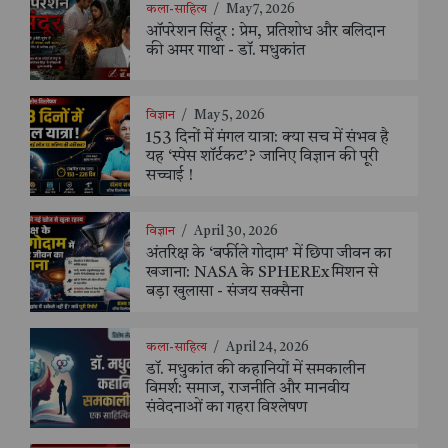
कला-साहित्य
/
May 7, 2026
ऑपरेशन सिंदूर : प्रेम, प्रतिशोध और बलिदान
की अमर गाथा - डॉ. मधुकांत
विज्ञान
/
May 5, 2026
153 दिनों में मंगल यात्रा: क्या सच में संभव है
यह ‘स्पेस शॉर्टकट’? जानिए विज्ञान की पूरी
सच्चाई !
विज्ञान
/
April 30, 2026
अंतरिक्ष के ‘बर्फीले गोदाम’ में छिपा जीवन का
खजाना: NASA के SPHEREx मिशन से
बड़ा खुलासा - संजय सक्सैना
कला-साहित्य
/
April 24, 2026
डॉ. मधुकांत की कहानियों में समकालीन
विमर्श: समाज, राजनीति और मानवीय
संवेदनाओं का गहरा विश्लेषण