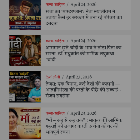
कला-साहित्य
/
April 24, 2026
सत्ता का 'मास्टरप्लान': नेता ख्यालीराम ने
बताया कैसे हर सरकार में बना रहे परिवार का
दबदबा
कला-साहित्य
/
April 24, 2026
आसमान छूते चांदी के भाव ने तोड़ा पिता का
सपना: डॉ. मधुकांत की मार्मिक लघुकथा
'चांदी'
टेक्नोलॉजी
/
April 23, 2026
तेजस: एक विमान, कई देशों की कहानी —
आत्मनिर्भरता की परतों के पीछे की सच्चाई -
संजय सक्सैना
कला-साहित्य
/
April 23, 2026
“माँ – रूह से रूह तक” : मातृत्व की आत्मिक
गहराई को उजागर करती अर्चना कोचर की
भावपूर्ण रचना